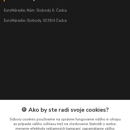
EuroNáradie, Nám. Slobody 6, Čadca
EuroNáradie, Slobody 3039/4 Čadca
Kontakty
🍪 Ako by ste radi svoje cookies?
Zákaznícka podpora EuroNáradie
Súbory cookies používame na správne fungovanie nášho e-shopu
+421 911 629 846
av prípade vášho súhlasu tiež na sledovanie štatistík o webe,
meranie efektivity reklamných kampaní, zapamätanie vášho
(Po-Pia, 8-16 hod.)