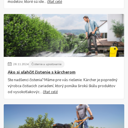
modelov, ktoré sú ide...
čítať celé
26
.
11
.
2024
Čistenie a upratovanie
Ako si uľahčiť čistenie s kärcherom
Ste nadšenci čistenia? Máme pre vás riešenie. Kärcher je popredný
výrobca čistiacich zariadení, ktorý ponúka širokú škálu produktov
od vysokotlakovýc...
čítať celé