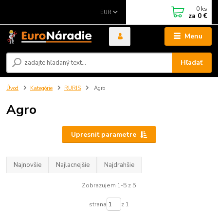
0
ks
EUR
za
0 €
Menu
Hľadať
Úvod
Kategórie
RURIS
Agro
Agro
Upresniť parametre
Najnovšie
Najlacnejšie
Najdrahšie
Zobrazujem 1-5 z 5
strana
z 1