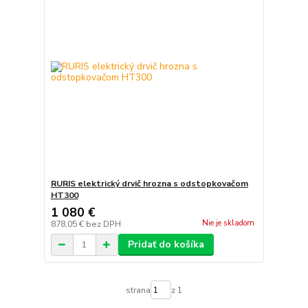
RURIS elektrický drvič hrozna s odstopkovačom
HT300
1 080 €
Nie je skladom
878,05 €
bez DPH
Pridať do košíka
strana
z 1