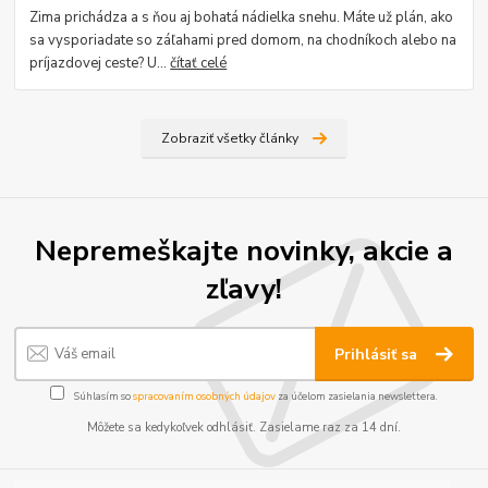
Zima prichádza a s ňou aj bohatá nádielka snehu. Máte už plán, ako
sa vysporiadate so záľahami pred domom, na chodníkoch alebo na
príjazdovej ceste? U...
čítať celé
Zobraziť všetky články
Nepremeškajte novinky, akcie a
zľavy!
Prihlásiť sa
Súhlasím so
spracovaním osobných údajov
za účelom zasielania newslettera.
Môžete sa kedykoľvek odhlásiť. Zasielame raz za 14 dní.