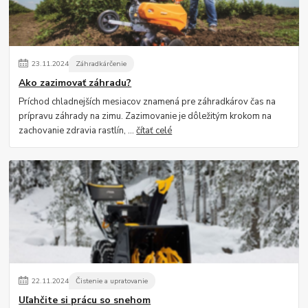
23
.
11
.
2024
Záhradkárčenie
Ako zazimovať záhradu?
Príchod chladnejších mesiacov znamená pre záhradkárov čas na
prípravu záhrady na zimu. Zazimovanie je dôležitým krokom na
zachovanie zdravia rastlín, ...
čítať celé
22
.
11
.
2024
Čistenie a upratovanie
Uľahčite si prácu so snehom