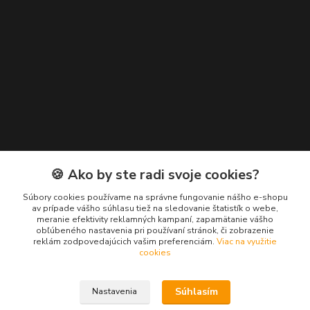
Kontakty
🍪 Ako by ste radi svoje cookies?
Zákaznícka podpora EuroNáradie
Súbory cookies používame na správne fungovanie nášho e-shopu
+421 911 629 846
av prípade vášho súhlasu tiež na sledovanie štatistík o webe,
meranie efektivity reklamných kampaní, zapamätanie vášho
(Po-Pia, 8-16 hod.)
obľúbeného nastavenia pri používaní stránok, či zobrazenie
reklám zodpovedajúcich vašim preferenciám.
Viac na využitie
info@euronaradie.sk
cookies
Súhlasím
Nastavenia