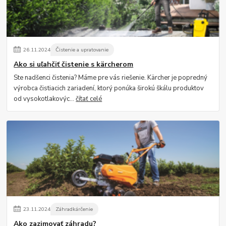
26
.
11
.
2024
Čistenie a upratovanie
Ako si uľahčiť čistenie s kärcherom
Ste nadšenci čistenia? Máme pre vás riešenie. Kärcher je popredný
výrobca čistiacich zariadení, ktorý ponúka širokú škálu produktov
od vysokotlakovýc...
čítať celé
23
.
11
.
2024
Záhradkárčenie
Ako zazimovať záhradu?