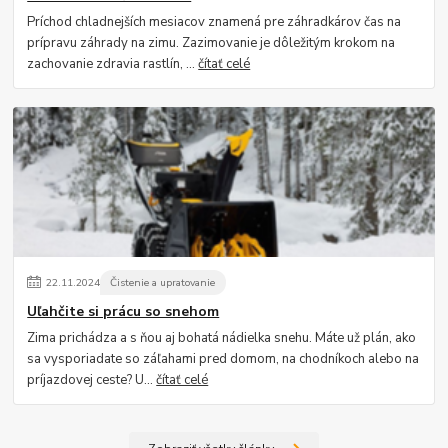
Príchod chladnejších mesiacov znamená pre záhradkárov čas na
prípravu záhrady na zimu. Zazimovanie je dôležitým krokom na
zachovanie zdravia rastlín, ...
čítať celé
22
.
11
.
2024
Čistenie a upratovanie
Uľahčite si prácu so snehom
Zima prichádza a s ňou aj bohatá nádielka snehu. Máte už plán, ako
sa vysporiadate so záľahami pred domom, na chodníkoch alebo na
príjazdovej ceste? U...
čítať celé