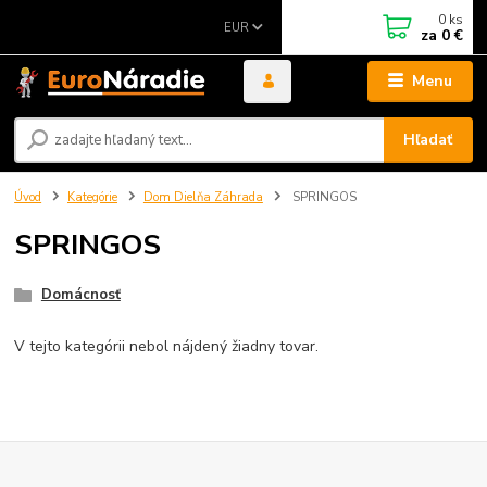
0
ks
EUR
za
0 €
Menu
Hľadať
Úvod
Kategórie
Dom Dielňa Záhrada
SPRINGOS
SPRINGOS
Domácnosť
V tejto kategórii nebol nájdený žiadny tovar.