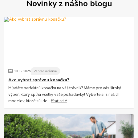
Novinky z nášho blogu
10
.
02
.
2025
Záhradkárčenie
Ako vybrať správnu kosačku?
Hľadáte perfektnú kosačku na váš trávnik? Máme pre vás široký
výber, ktorý spĺňa všetky vaše požiadavky! Vyberte si z našich
modelov, ktoré sú ide...
čítať celé