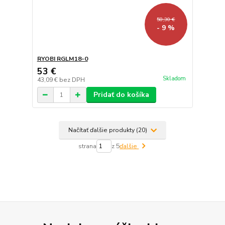
58,30 €
- 9 %
RYOBI RGLM18-0
53 €
Skladom
43,09 €
bez DPH
Pridať do košíka
Načítať ďalšie produkty (20)
strana
z 5
ďalšie