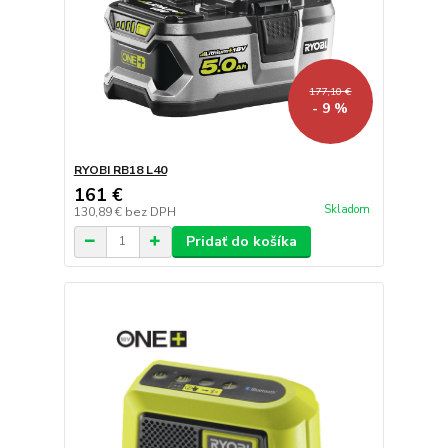
177,10 €
- 9 %
RYOBI RB18 L40
161 €
Skladom
130,89 €
bez DPH
Pridať do košíka