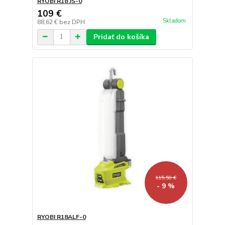
RYOBI R18 JS-0
109 €
Skladom
88,62 €
bez DPH
Pridať do košíka
115,50 €
- 9 %
RYOBI R18ALF-0