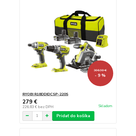
306,90 €
- 9 %
RYOBI R18DDIDCSP-220S
279 €
Skladom
226,83 €
bez DPH
Pridať do košíka