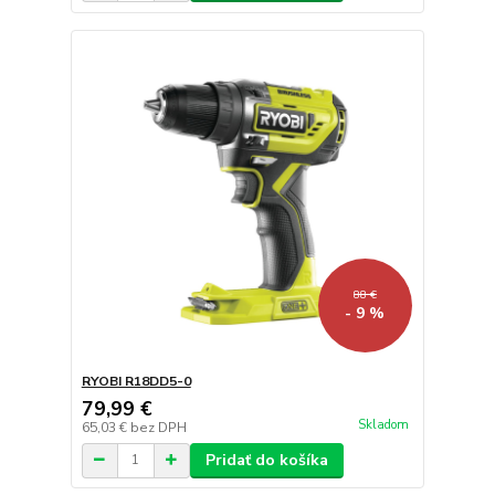
88 €
- 9 %
RYOBI R18DD5-0
79,99 €
Skladom
65,03 €
bez DPH
Pridať do košíka