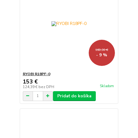
168,30 €
- 9 %
RYOBI R18PF-0
153 €
Skladom
124,39 €
bez DPH
Pridať do košíka