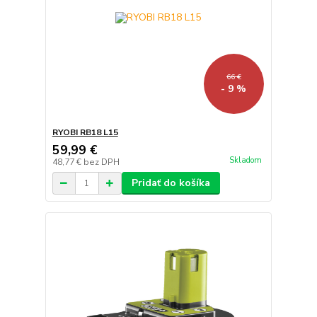
66 €
- 9 %
RYOBI RB18 L15
59,99 €
Skladom
48,77 €
bez DPH
Pridať do košíka