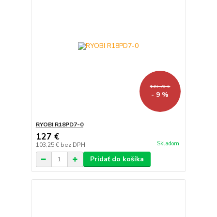
139,70 €
- 9 %
RYOBI R18PD7-0
127 €
Skladom
103,25 €
bez DPH
Pridať do košíka