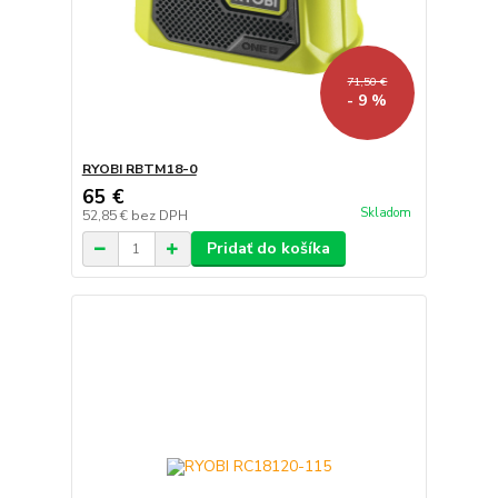
71,50 €
- 9 %
RYOBI RBTM18-0
65 €
Skladom
52,85 €
bez DPH
Pridať do košíka