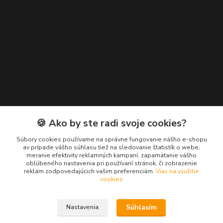
Kontakty
🍪 Ako by ste radi svoje cookies?
Zákaznícka podpora EuroNáradie
Súbory cookies používame na správne fungovanie nášho e-shopu
+421 911 629 846
av prípade vášho súhlasu tiež na sledovanie štatistík o webe,
meranie efektivity reklamných kampaní, zapamätanie vášho
(Po-Pia, 8-16 hod.)
obľúbeného nastavenia pri používaní stránok, či zobrazenie
reklám zodpovedajúcich vašim preferenciám.
Viac na využitie
info@euronaradie.sk
cookies
Súhlasím
Nastavenia