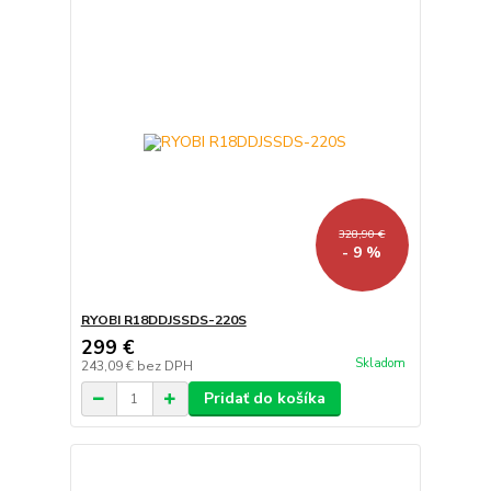
328,90 €
- 9 %
RYOBI R18DDJSSDS-220S
299 €
Skladom
243,09 €
bez DPH
Pridať do košíka