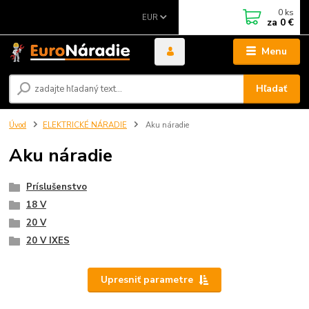
0
ks
EUR
za
0 €
Menu
Hľadať
Úvod
ELEKTRICKÉ NÁRADIE
Aku náradie
Aku náradie
Príslušenstvo
18 V
20 V
20 V IXES
Upresniť parametre