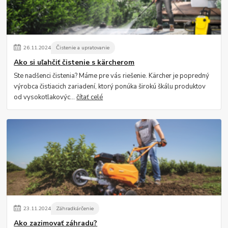
26
.
11
.
2024
Čistenie a upratovanie
Ako si uľahčiť čistenie s kärcherom
Ste nadšenci čistenia? Máme pre vás riešenie. Kärcher je popredný
výrobca čistiacich zariadení, ktorý ponúka širokú škálu produktov
od vysokotlakovýc...
čítať celé
23
.
11
.
2024
Záhradkárčenie
Ako zazimovať záhradu?