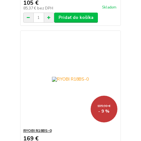
105 €
Skladom
85,37 €
bez DPH
Pridať do košíka
185,90 €
- 9 %
RYOBI R18BS-0
169 €