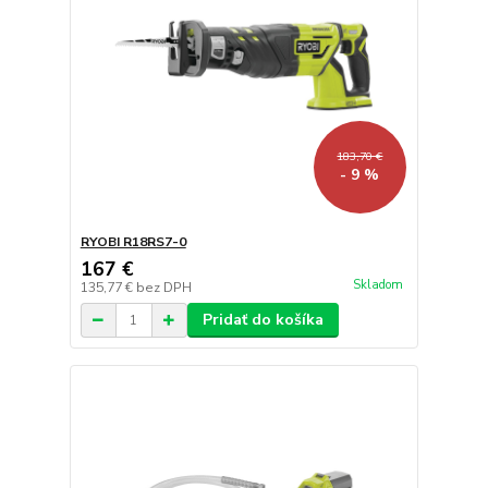
183,70 €
- 9 %
RYOBI R18RS7-0
167 €
Skladom
135,77 €
bez DPH
Pridať do košíka