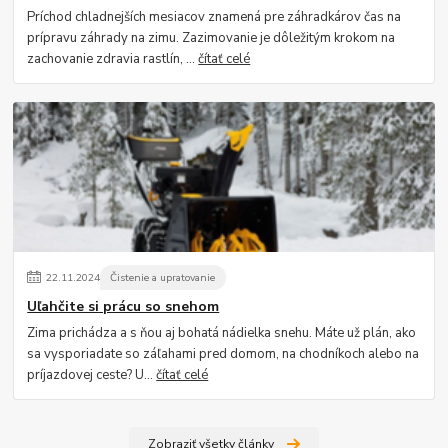
Príchod chladnejších mesiacov znamená pre záhradkárov čas na
prípravu záhrady na zimu. Zazimovanie je dôležitým krokom na
zachovanie zdravia rastlín, ...
čítať celé
22
.
11
.
2024
Čistenie a upratovanie
Uľahčite si prácu so snehom
Zima prichádza a s ňou aj bohatá nádielka snehu. Máte už plán, ako
sa vysporiadate so záľahami pred domom, na chodníkoch alebo na
príjazdovej ceste? U...
čítať celé
Zobraziť všetky články