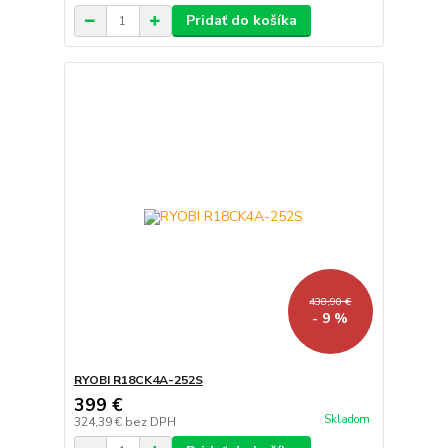
Pridať do košíka
438,90 €
- 9 %
RYOBI R18CK4A-252S
399 €
Skladom
324,39 €
bez DPH