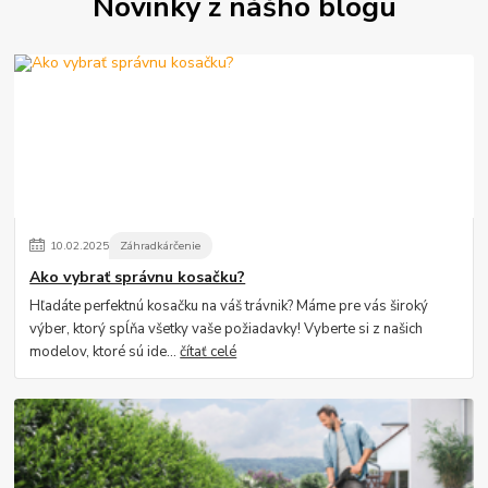
Novinky z nášho blogu
10
.
02
.
2025
Záhradkárčenie
Ako vybrať správnu kosačku?
Hľadáte perfektnú kosačku na váš trávnik? Máme pre vás široký
výber, ktorý spĺňa všetky vaše požiadavky! Vyberte si z našich
modelov, ktoré sú ide...
čítať celé