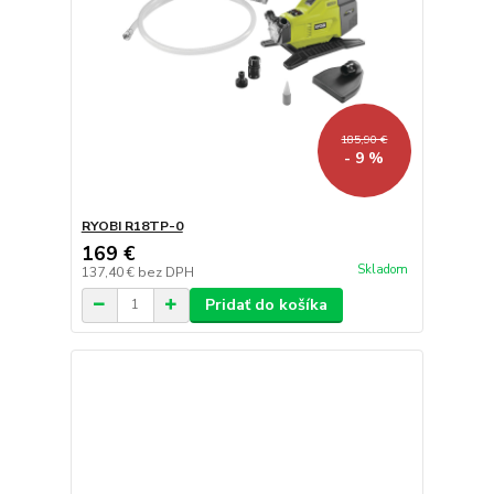
185,90 €
- 9 %
RYOBI R18TP-0
169 €
Skladom
137,40 €
bez DPH
Pridať do košíka