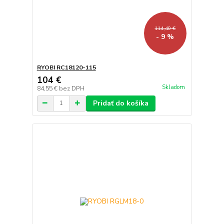
114,40 €
- 9 %
RYOBI RC18120-115
104 €
Skladom
84,55 €
bez DPH
Pridať do košíka