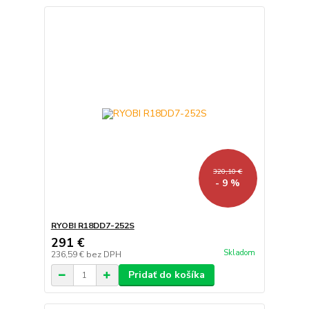
320,10 €
- 9 %
RYOBI R18DD7-252S
291 €
Skladom
236,59 €
bez DPH
Pridať do košíka