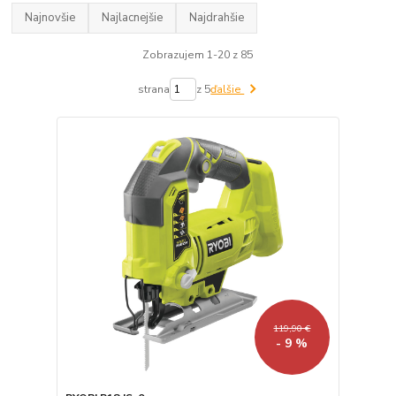
Najnovšie
Najlacnejšie
Najdrahšie
Zobrazujem 1-20 z 85
strana
z 5
ďalšie
119,90 €
- 9 %