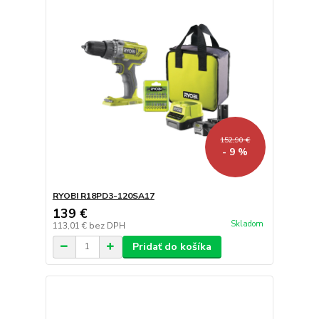
152,90 €
- 9 %
RYOBI R18PD3-120SA17
139 €
Skladom
113,01 €
bez DPH
Pridať do košíka