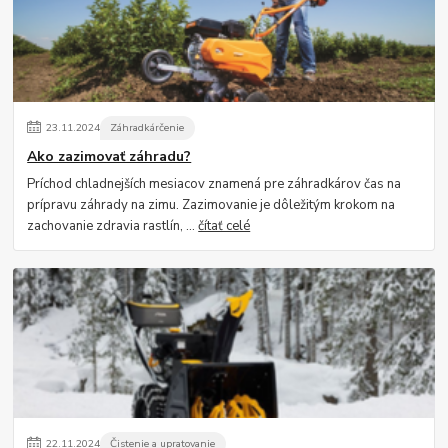
23
.
11
.
2024
Záhradkárčenie
Ako zazimovať záhradu?
Príchod chladnejších mesiacov znamená pre záhradkárov čas na
prípravu záhrady na zimu. Zazimovanie je dôležitým krokom na
zachovanie zdravia rastlín, ...
čítať celé
22
.
11
.
2024
Čistenie a upratovanie