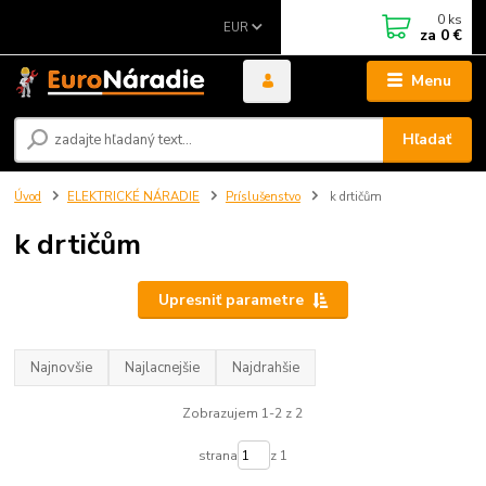
0
ks
EUR
za
0 €
Menu
Hľadať
Úvod
ELEKTRICKÉ NÁRADIE
Príslušenstvo
k drtičům
k drtičům
Upresniť parametre
Najnovšie
Najlacnejšie
Najdrahšie
Zobrazujem 1-2 z 2
strana
z 1