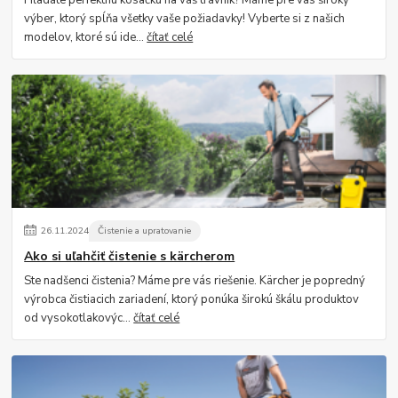
výber, ktorý spĺňa všetky vaše požiadavky! Vyberte si z našich
modelov, ktoré sú ide...
čítať celé
26
.
11
.
2024
Čistenie a upratovanie
Ako si uľahčiť čistenie s kärcherom
Ste nadšenci čistenia? Máme pre vás riešenie. Kärcher je popredný
výrobca čistiacich zariadení, ktorý ponúka širokú škálu produktov
od vysokotlakovýc...
čítať celé