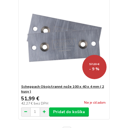
57,20 €
- 9 %
Scheppach Obojstranné nože 100 x 40 x 4 mm ( 2
kusy )
51,99 €
Nie je skladom
42,27 €
bez DPH
Pridať do košíka