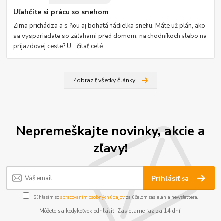
Uľahčite si prácu so snehom
Zima prichádza a s ňou aj bohatá nádielka snehu. Máte už plán, ako
sa vysporiadate so záľahami pred domom, na chodníkoch alebo na
príjazdovej ceste? U...
čítať celé
Zobraziť všetky články
Nepremeškajte novinky, akcie a
zľavy!
Prihlásiť sa
Súhlasím so
spracovaním osobných údajov
za účelom zasielania newslettera.
Môžete sa kedykoľvek odhlásiť. Zasielame raz za 14 dní.