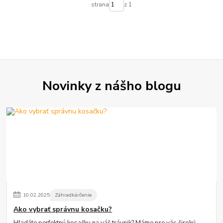
strana
z 1
Novinky z nášho blogu
10
.
02
.
2025
Záhradkárčenie
Ako vybrať správnu kosačku?
Hľadáte perfektnú kosačku na váš trávnik? Máme pre vás široký