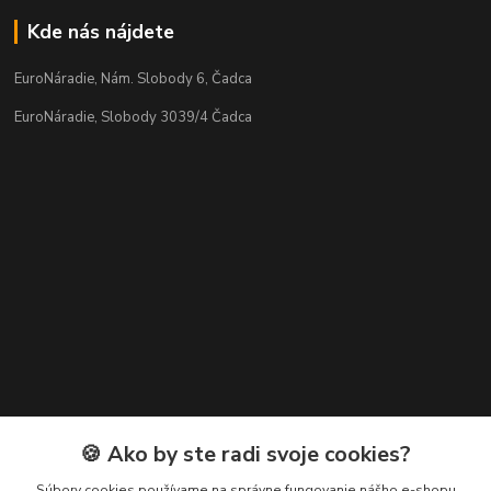
Kde nás nájdete
EuroNáradie, Nám. Slobody 6, Čadca
EuroNáradie, Slobody 3039/4 Čadca
Kontakty
🍪 Ako by ste radi svoje cookies?
Zákaznícka podpora EuroNáradie
Súbory cookies používame na správne fungovanie nášho e-shopu