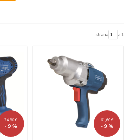
strana
z 1
74,80 €
61,60 €
- 9 %
- 9 %