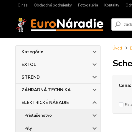
O nás
Obchodné podmienky
Fotogaléria
Kontakty
Och
Úvod
Kategórie
Sch
EXTOL
STREND
Cena:
ZÁHRADNÁ TECHNIKA
ELEKTRICKÉ NÁRADIE
Skl
Príslušenstvo
Píly