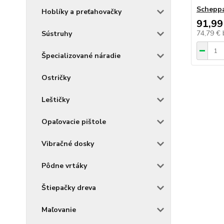
Schepp
Hoblíky a preťahovačky
91,99
74,79 €
Sústruhy
Špecializované náradie
Ostričky
Leštičky
Opaľovacie pištole
Vibračné dosky
Pôdne vrtáky
Štiepačky dreva
Maľovanie