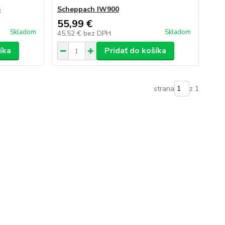
S
Scheppach IW900
55,99 €
Skladom
Skladom
45,52 €
bez DPH
íka
Pridať do košíka
strana
z 1