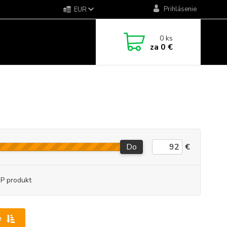
Prihlásenie
EUR
0
ks
za
0 €
Do
€
P produkt
e