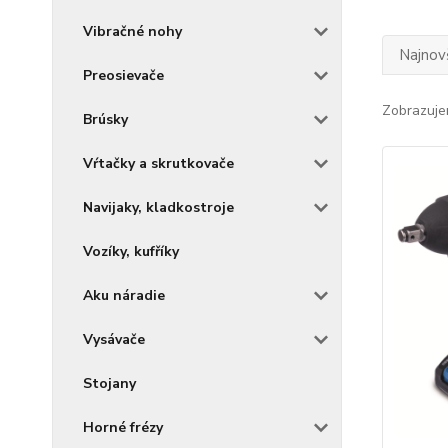
Vibračné nohy
Najnov
Preosievače
Zobrazuje
Brúsky
Vŕtačky a skrutkovače
Navijaky, kladkostroje
Vozíky, kufříky
Aku náradie
Vysávače
Stojany
Horné frézy