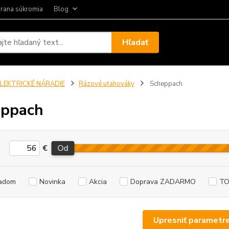
rana súkromia
Blog
Hľadať
ELEKTRICKÉ NÁRADIE
Rázové uťahováky
Scheppach
eppach
€
Od
adom
Novinka
Akcia
Doprava ZADARMO
TO
Upresniť parametr