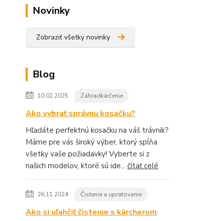
Novinky
Zobraziť všetky novinky
Blog
10.02.2025
Záhradkárčenie
Ako vybrať správnu kosačku?
Hľadáte perfektnú kosačku na váš trávnik?
Máme pre vás široký výber, ktorý spĺňa
všetky vaše požiadavky! Vyberte si z
našich modelov, ktoré sú ide...
čítať celé
26.11.2024
Čistenie a upratovanie
Ako si uľahčiť čistenie s kärcherom