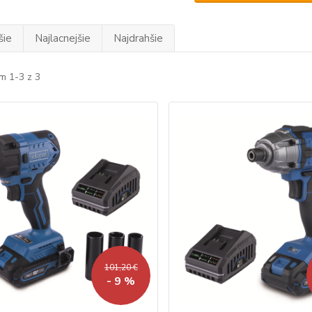
šie
Najlacnejšie
Najdrahšie
m 1-3 z 3
101,20 €
- 9 %