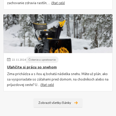
zachovanie zdravia rastlín, ...
čítať celé
22
.
11
.
2024
Čistenie a upratovanie
Uľahčite si prácu so snehom
Zima prichádza a s ňou aj bohatá nádielka snehu. Máte už plán, ako
sa vysporiadate so záľahami pred domom, na chodníkoch alebo na
príjazdovej ceste? U...
čítať celé
Zobraziť všetky články