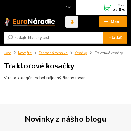
0
ks
EUR
za
0 €
Menu
Hľadať
Úvod
Kategórie
Záhradná technika
Kosačky
Traktorové kosačky
Traktorové kosačky
V tejto kategórii nebol nájdený žiadny tovar.
Novinky z nášho blogu