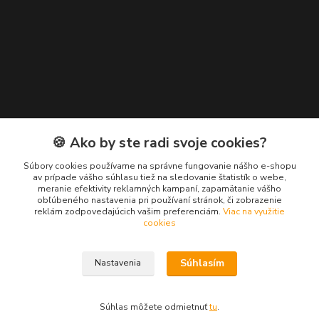
Kontakty
🍪 Ako by ste radi svoje cookies?
Zákaznícka podpora EuroNáradie
Súbory cookies používame na správne fungovanie nášho e-shopu
+421 911 629 846
av prípade vášho súhlasu tiež na sledovanie štatistík o webe,
meranie efektivity reklamných kampaní, zapamätanie vášho
(Po-Pia, 8-16 hod.)
obľúbeného nastavenia pri používaní stránok, či zobrazenie
reklám zodpovedajúcich vašim preferenciám.
Viac na využitie
info@euronaradie.sk
cookies
Súhlasím
Nastavenia
Súhlas môžete odmietnuť
tu
.
Vytvorené na
Eshop-rychlo.sk