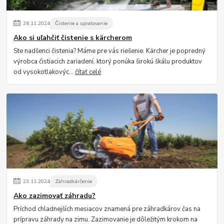
26
.
11
.
2024
Čistenie a upratovanie
Ako si uľahčiť čistenie s kärcherom
Ste nadšenci čistenia? Máme pre vás riešenie. Kärcher je popredný
výrobca čistiacich zariadení, ktorý ponúka širokú škálu produktov
od vysokotlakovýc...
čítať celé
23
.
11
.
2024
Záhradkárčenie
Ako zazimovať záhradu?
Príchod chladnejších mesiacov znamená pre záhradkárov čas na
prípravu záhrady na zimu. Zazimovanie je dôležitým krokom na