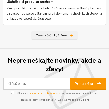
Uľahčite si prácu so snehom
Zima prichádza a s ňou aj bohatá nádielka snehu. Máte už plán, ako
sa vysporiadate so záľahami pred domom, na chodníkoch alebo na
príjazdovej ceste? U...
čítať celé
Zobraziť všetky články
Nepremeškajte novinky, akcie a
zľavy!
Prihlásiť sa
Súhlasím so
spracovaním osobných údajov
za účelom zasielania newslettera.
Môžete sa kedykoľvek odhlásiť. Zasielame raz za 14 dní.