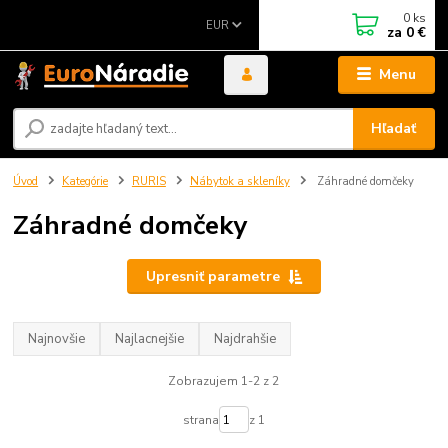
0
ks
EUR
za
0 €
Menu
Hľadať
Úvod
Kategórie
RURIS
Nábytok a skleníky
Záhradné domčeky
Záhradné domčeky
Upresniť parametre
Najnovšie
Najlacnejšie
Najdrahšie
Zobrazujem 1-2 z 2
strana
z 1