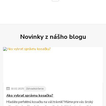
Novinky z nášho blogu
10
.
02
.
2025
Záhradkárčenie
Ako vybrať správnu kosačku?
Hľadáte perfektnú kosačku na váš trávnik? Máme pre vás široký