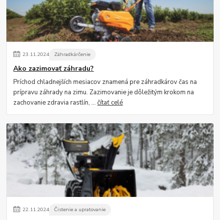
23
.
11
.
2024
Záhradkárčenie
Ako zazimovať záhradu?
Príchod chladnejších mesiacov znamená pre záhradkárov čas na
prípravu záhrady na zimu. Zazimovanie je dôležitým krokom na
zachovanie zdravia rastlín, ...
čítať celé
22
.
11
.
2024
Čistenie a upratovanie