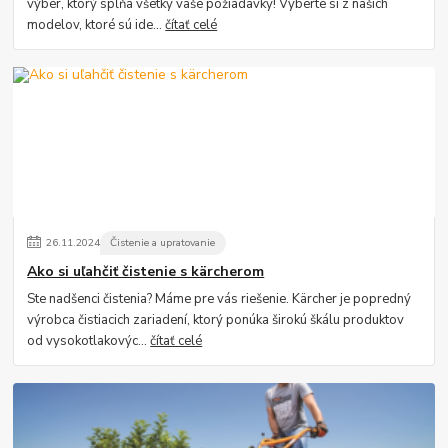
výber, ktorý spĺňa všetky vaše požiadavky! Vyberte si z našich
modelov, ktoré sú ide...
čítať celé
26
.
11
.
2024
Čistenie a upratovanie
Ako si uľahčiť čistenie s kärcherom
Ste nadšenci čistenia? Máme pre vás riešenie. Kärcher je popredný
výrobca čistiacich zariadení, ktorý ponúka širokú škálu produktov
od vysokotlakovýc...
čítať celé