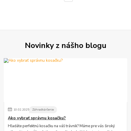
Novinky z nášho blogu
10
.
02
.
2025
Záhradkárčenie
Ako vybrať správnu kosačku?
Hľadáte perfektnú kosačku na váš trávnik? Máme pre vás široký