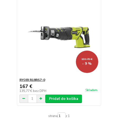
183,70 €
- 9 %
RYOBI R18RS7-0
167 €
Skladom
135,77 €
bez DPH
Pridať do košíka
strana
z 1