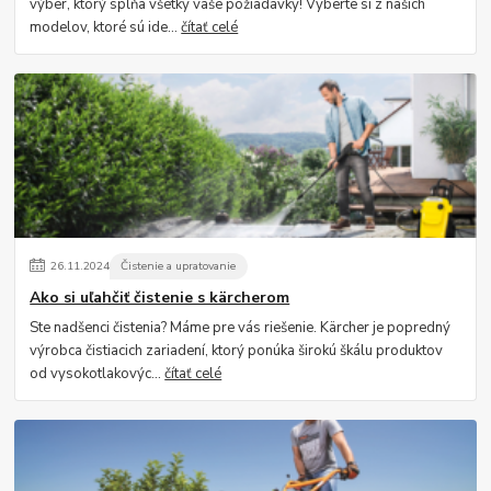
výber, ktorý spĺňa všetky vaše požiadavky! Vyberte si z našich
modelov, ktoré sú ide...
čítať celé
26
.
11
.
2024
Čistenie a upratovanie
Ako si uľahčiť čistenie s kärcherom
Ste nadšenci čistenia? Máme pre vás riešenie. Kärcher je popredný
výrobca čistiacich zariadení, ktorý ponúka širokú škálu produktov
od vysokotlakovýc...
čítať celé