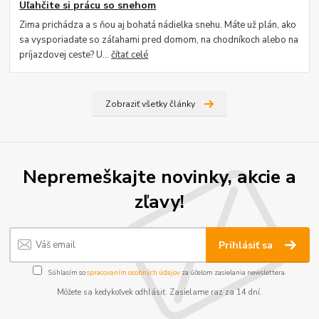
Uľahčite si prácu so snehom
Zima prichádza a s ňou aj bohatá nádielka snehu. Máte už plán, ako
sa vysporiadate so záľahami pred domom, na chodníkoch alebo na
príjazdovej ceste? U...
čítať celé
Zobraziť všetky články
Nepremeškajte novinky, akcie a
zľavy!
Prihlásiť sa
Súhlasím so
spracovaním osobných údajov
za účelom zasielania newslettera.
Môžete sa kedykoľvek odhlásiť. Zasielame raz za 14 dní.