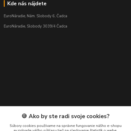
Kde nás nájdete
EuroNáradie, Nám. Slobody 6, Čadca
EuroNáradie, Slobody 3039/4 Čadca
Kontakty
🍪 Ako by ste radi svoje cookies?
Zákaznícka podpora EuroNáradie
Súbory cookies používame na správne fungovanie nášho e-shopu
+421 911 629 846
av prípade vášho súhlasu tiež na sledovanie štatistík o webe,