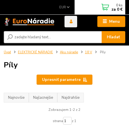
0
ks
EUR
za
0 €
Menu
Hľadať
Úvod
ELEKTRICKÉ NÁRADIE
Aku náradie
18 V
Píly
Píly
Upresniť parametre
Najnovšie
Najlacnejšie
Najdrahšie
Zobrazujem 1-2 z 2
strana
z 1