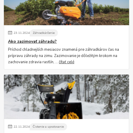
23
.
11
.
2024
Záhradkárčenie
Ako zazimovať záhradu?
Príchod chladnejších mesiacov znamená pre záhradkárov čas na
prípravu záhrady na zimu. Zazimovanie je dôležitým krokom na
zachovanie zdravia rastlín, ...
čítať celé
22
.
11
.
2024
Čistenie a upratovanie