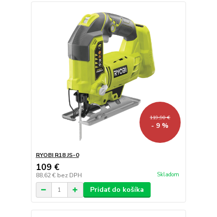
119,90 €
- 9 %
RYOBI R18 JS-0
109 €
Skladom
88,62 €
bez DPH
Pridať do košíka