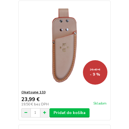
26,40 €
- 9 %
Okatsune 133
23,99 €
Skladom
19,50 €
bez DPH
Pridať do košíka