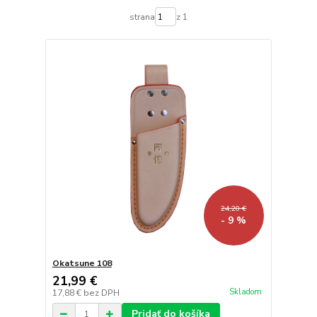
strana
z 1
24,20 €
- 9 %
Okatsune 108
21,99 €
Skladom
17,88 €
bez DPH
Pridať do košíka