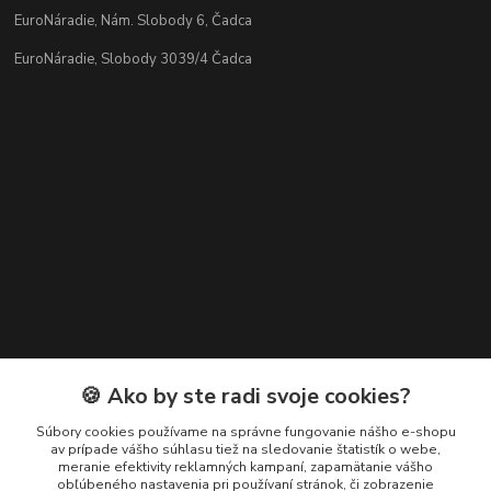
EuroNáradie, Nám. Slobody 6, Čadca
EuroNáradie, Slobody 3039/4 Čadca
Kontakty
🍪 Ako by ste radi svoje cookies?
Zákaznícka podpora EuroNáradie
Súbory cookies používame na správne fungovanie nášho e-shopu
+421 911 629 846
av prípade vášho súhlasu tiež na sledovanie štatistík o webe,
meranie efektivity reklamných kampaní, zapamätanie vášho
(Po-Pia, 8-16 hod.)
obľúbeného nastavenia pri používaní stránok, či zobrazenie