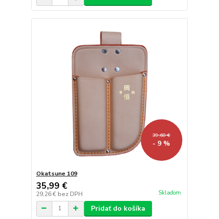
39,60 €
- 9 %
Okatsune 109
35,99 €
Skladom
29,26 €
bez DPH
Pridať do košíka