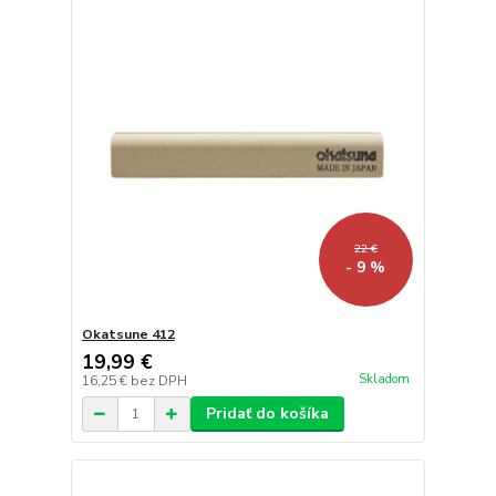
22 €
- 9 %
Okatsune 412
19,99 €
Skladom
16,25 €
bez DPH
Pridať do košíka