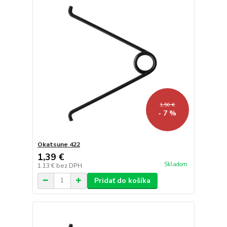
1,50 €
- 7 %
Okatsune 422
1,39 €
Skladom
1,13 €
bez DPH
Pridať do košíka