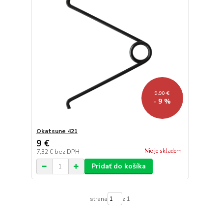
9,90 €
- 9 %
Okatsune 421
9 €
Nie je skladom
7,32 €
bez DPH
Pridať do košíka
strana
z 1