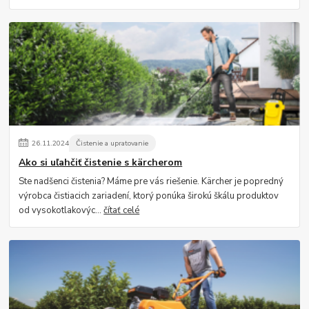
26
.
11
.
2024
Čistenie a upratovanie
Ako si uľahčiť čistenie s kärcherom
Ste nadšenci čistenia? Máme pre vás riešenie. Kärcher je popredný
výrobca čistiacich zariadení, ktorý ponúka širokú škálu produktov
od vysokotlakovýc...
čítať celé