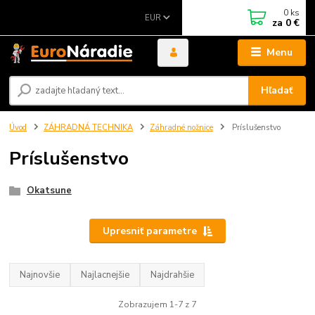
0
ks
EUR
za
0 €
Menu
Hľadať
Úvod
ZÁHRADNÁ TECHNIKA
Záhradné nožnice
Príslušenstvo
Príslušenstvo
Okatsune
Upresniť parametre
Najnovšie
Najlacnejšie
Najdrahšie
Zobrazujem 1-7 z 7