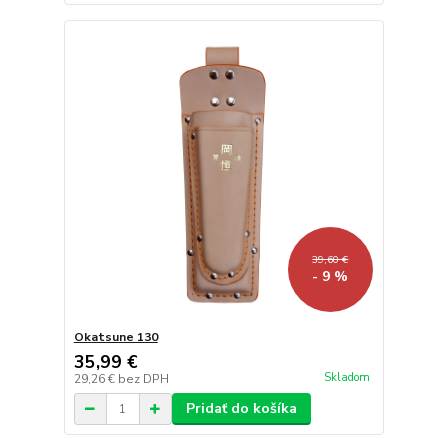
39,60 €
- 9 %
Okatsune 130
35,99 €
Skladom
29,26 €
bez DPH
Pridať do košíka