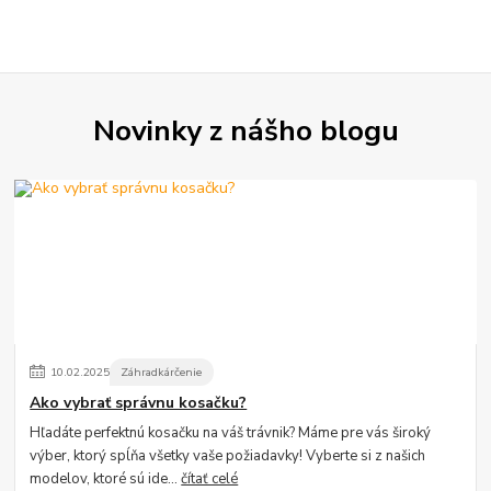
Novinky z nášho blogu
10
.
02
.
2025
Záhradkárčenie
Ako vybrať správnu kosačku?
Hľadáte perfektnú kosačku na váš trávnik? Máme pre vás široký
výber, ktorý spĺňa všetky vaše požiadavky! Vyberte si z našich
modelov, ktoré sú ide...
čítať celé