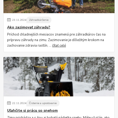
23
.
11
.
2024
Záhradkárčenie
Ako zazimovať záhradu?
Príchod chladnejších mesiacov znamená pre záhradkárov čas na
prípravu záhrady na zimu. Zazimovanie je dôležitým krokom na
zachovanie zdravia rastlín, ...
čítať celé
22
.
11
.
2024
Čistenie a upratovanie
Uľahčite si prácu so snehom
Zima prichádza a s ňou aj bohatá nádielka snehu. Máte už plán, ako