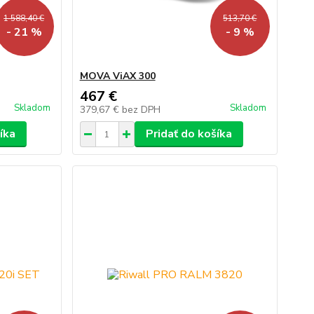
1 588,40 €
513,70 €
- 21 %
- 9 %
MOVA ViAX 300
467 €
Skladom
Skladom
379,67 €
bez DPH
íka
Pridať do košíka