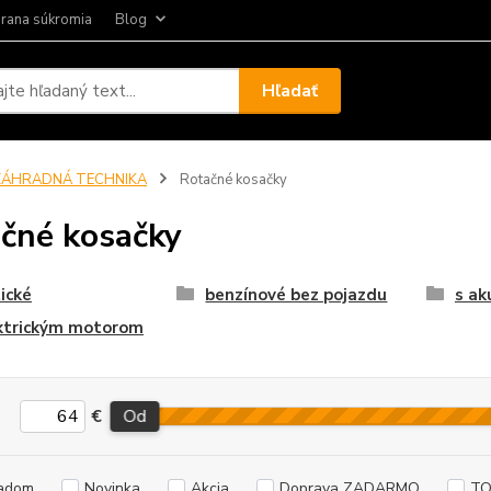
rana súkromia
Blog
Hľadať
ZÁHRADNÁ TECHNIKA
Rotačné kosačky
čné kosačky
ické
benzínové bez pojazdu
s a
ektrickým motorom
€
Od
adom
Novinka
Akcia
Doprava ZADARMO
TO