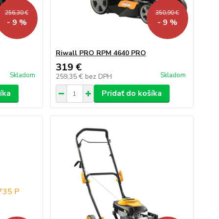
256,30 €
350,90 €
- 9 %
- 9 %
Riwall PRO RPM 4640 PRO
319 €
Skladom
Skladom
259,35 €
bez DPH
íka
Pridať do košíka