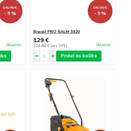
141,90 €
141,90 €
- 9 %
- 9 %
T
Riwall PRO RALM 3820
129 €
Skladom
Skladom
104,88 €
bez DPH
íka
Pridať do košíka