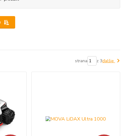
e
strana
z 3
ďalšie