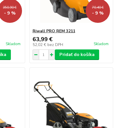
350,90 €
70,40 €
- 9 %
- 9 %
Riwall PRO REM 3211
63,99 €
Skladom
Skladom
52,02 €
bez DPH
íka
Pridať do košíka