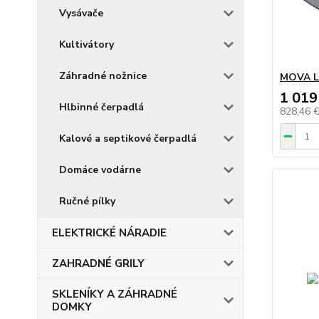
Vysávače
Kultivátory
Záhradné nožnice
MOVA Li
1 019
Hlbinné čerpadlá
828,46 
Kalové a septikové čerpadlá
Domáce vodárne
Ručné pílky
ELEKTRICKÉ NÁRADIE
ZAHRADNÉ GRILY
SKLENÍKY A ZÁHRADNÉ
DOMKY