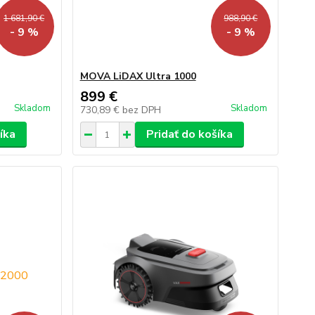
1 681,90 €
988,90 €
- 9 %
- 9 %
MOVA LiDAX Ultra 1000
899 €
Skladom
Skladom
730,89 €
bez DPH
íka
Pridať do košíka