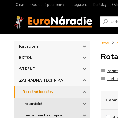
O nás
Obchodné podmienky
Fotogaléria
Kontakty
Och
Úvod
Kategórie
Rota
EXTOL
STREND
robot
s el
ZÁHRADNÁ TECHNIKA
Rotačné kosačky
Cena:
robotické
benzínové bez pojazdu
Skl