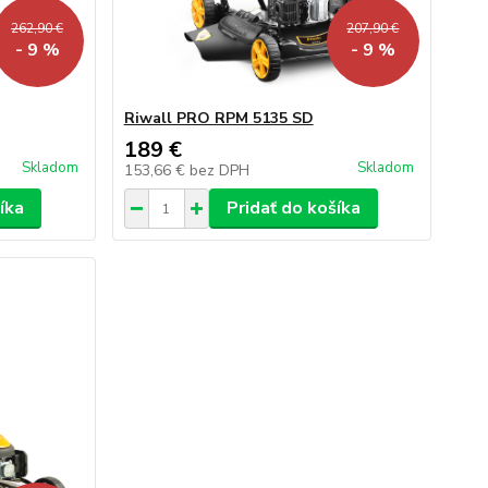
262,90 €
207,90 €
- 9 %
- 9 %
Riwall PRO RPM 5135 SD
189 €
Skladom
Skladom
153,66 €
bez DPH
íka
Pridať do košíka