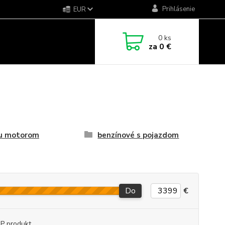
Prihlásenie
EUR
0
ks
za
0 €
ku motorom
benzínové s pojazdom
Do
€
P produkt