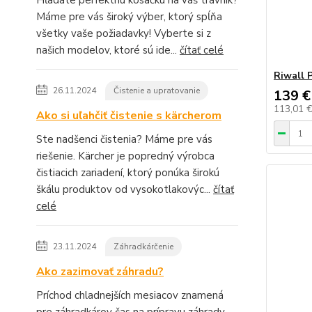
Hľadáte perfektnú kosačku na váš trávnik?
Máme pre vás široký výber, ktorý spĺňa
všetky vaše požiadavky! Vyberte si z
našich modelov, ktoré sú ide...
čítať celé
Riwall 
26.11.2024
Čistenie a upratovanie
139 €
113,01 
Ako si uľahčiť čistenie s kärcherom
Ste nadšenci čistenia? Máme pre vás
riešenie. Kärcher je popredný výrobca
čistiacich zariadení, ktorý ponúka širokú
škálu produktov od vysokotlakovýc...
čítať
celé
23.11.2024
Záhradkárčenie
Ako zazimovať záhradu?
Príchod chladnejších mesiacov znamená