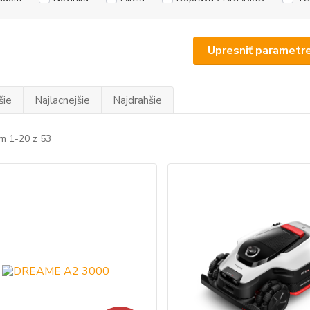
Upresniť parametr
šie
Najlacnejšie
Najdrahšie
m 1-20 z 53