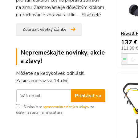
pre záhradkárov čas na prípravu záhrady
na zimu. Zazimovanie je dôležitým krokom
na zachovanie zdravia rastlín, ...
čítať celé
Zobraziť všetky články
Riwall 
137 €
111,38 
Nepremeškajte novinky, akcie
a zľavy!
Môžete sa kedykoľvek odhlásiť.
Zasielame raz za 14 dní.
Prihlásiť sa
Súhlasím so
spracovaním osobných údajov
za
účelom zasielania newslettera.