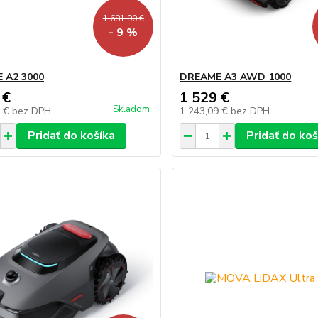
1 681,90 €
- 9 %
 A2 3000
DREAME A3 AWD 1000
 €
1 529 €
Skladom
9 €
bez DPH
1 243,09 €
bez DPH
Pridať do košíka
Pridať do koš