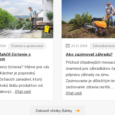
2024
Čistenie a upratovanie
23
.
11
.
2024
Záhradkárčenie
ľahčiť čistenie s
Ako zazimovať záhradu?
rom
Príchod chladnejších mesiac
enci čistenia? Máme pre vás
znamená pre záhradkárov ča
. Kärcher je popredný
prípravu záhrady na zimu.
istiacich zariadení, ktorý
Zazimovanie je dôležitým k
irokú škálu produktov od
zachovanie zdravia rastlín, ...
akovýc...
čítať celé
čítať celé
Zobraziť všetky články