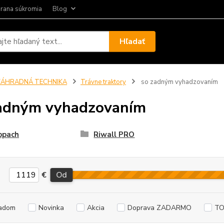
rana súkromia
Blog
Hľadať
ZÁHRADNÁ TECHNIKA
Trávne traktory
so zadným vyhadzovaním
adným vyhadzovaním
ppach
Riwall PRO
€
Od
adom
Novinka
Akcia
Doprava ZADARMO
TO