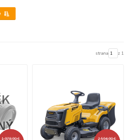
e
strana
z 1
1 978,90 €
2 594,90 €