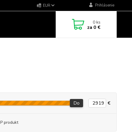
Prihlásenie
EUR
0
ks
za
0 €
Do
€
P produkt