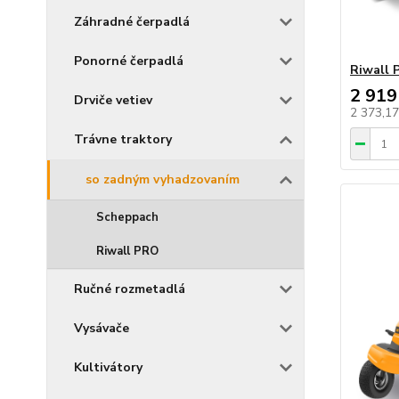
Záhradné čerpadlá
Ponorné čerpadlá
Riwall
2 919
Drviče vetiev
2 373,1
Trávne traktory
so zadným vyhadzovaním
Scheppach
Riwall PRO
Ručné rozmetadlá
Vysávače
Kultivátory