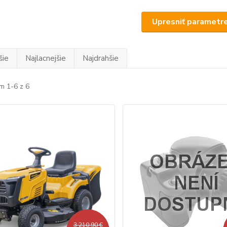
Upresniť parametr
šie
Najlacnejšie
Najdrahšie
m 1-6 z 6
3 210,90 €