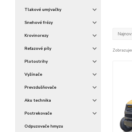
Tlakové umývačky
Snehové frézy
Najnov
Krovinorezy
Reťazové píly
Zobrazuje
Plotostrihy
Vyžínače
Prevzdušňovače
Aku technika
Postrekovače
Odpuzovače hmyzu