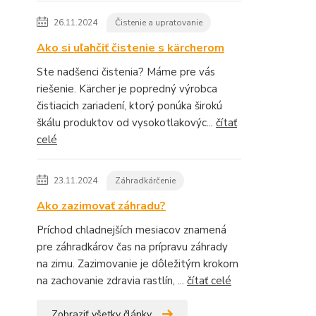
26.11.2024
Čistenie a upratovanie
Ako si uľahčiť čistenie s kärcherom
Ste nadšenci čistenia? Máme pre vás
riešenie. Kärcher je popredný výrobca
čistiacich zariadení, ktorý ponúka širokú
škálu produktov od vysokotlakovýc...
čítať
celé
23.11.2024
Záhradkárčenie
Ako zazimovať záhradu?
Príchod chladnejších mesiacov znamená
pre záhradkárov čas na prípravu záhrady
na zimu. Zazimovanie je dôležitým krokom
na zachovanie zdravia rastlín, ...
čítať celé
Zobraziť všetky články