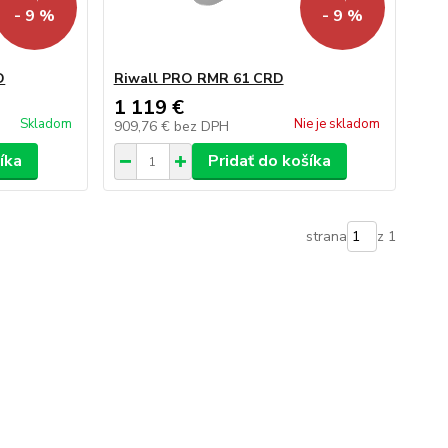
- 9 %
- 9 %
D
Riwall PRO RMR 61 CRD
1 119 €
Skladom
Nie je skladom
909,76 €
bez DPH
íka
Pridať do košíka
strana
z 1