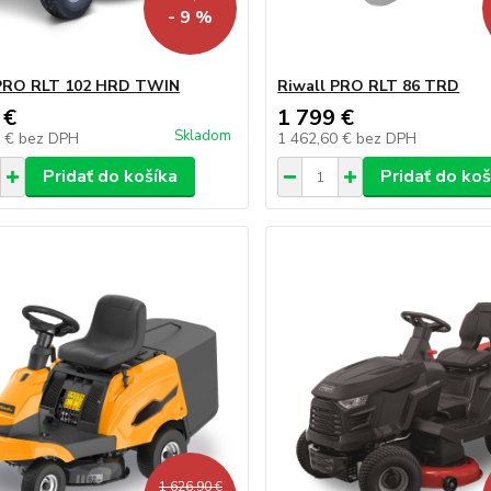
- 9 %
 PRO RLT 102 HRD TWIN
Riwall PRO RLT 86 TRD
 €
1 799 €
Skladom
7 €
bez DPH
1 462,60 €
bez DPH
Pridať do košíka
Pridať do koš
1 626,90 €