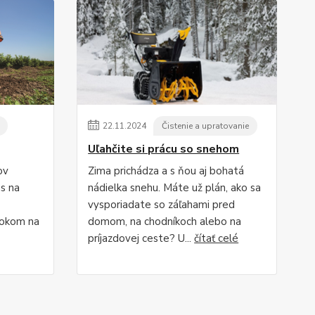
22
.
11
.
2024
Čistenie a upratovanie
Uľahčite si prácu so snehom
ov
Zima prichádza a s ňou aj bohatá
s na
nádielka snehu. Máte už plán, ako sa
vysporiadate so záľahami pred
rokom na
domom, na chodníkoch alebo na
príjazdovej ceste? U...
čítať celé