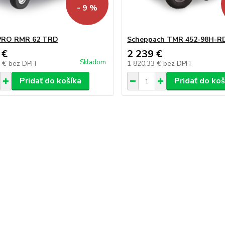
- 9 %
 PRO RMR 62 TRD
Scheppach TMR 452-98H-R
 €
2 239 €
Skladom
4 €
bez DPH
1 820,33 €
bez DPH
Pridať do košíka
Pridať do koš