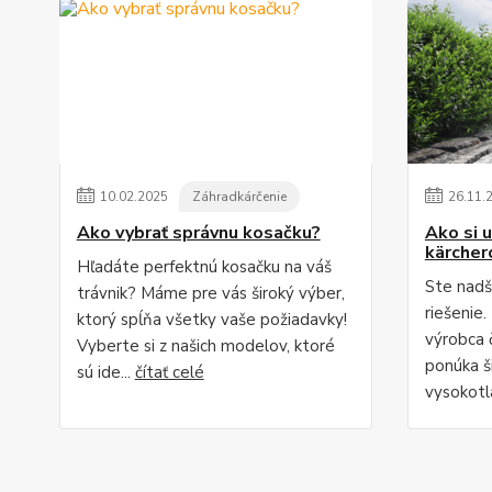
10
.
02
.
2025
Záhradkárčenie
26
.
11
.
Ako vybrať správnu kosačku?
Ako si u
kärche
Hľadáte perfektnú kosačku na váš
Ste nadš
trávnik? Máme pre vás široký výber,
riešenie
ktorý spĺňa všetky vaše požiadavky!
výrobca č
Vyberte si z našich modelov, ktoré
ponúka š
sú ide...
čítať celé
vysokotl