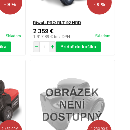
- 9 %
- 9 %
Riwall PRO RLT 92 HRD
2 359 €
Skladom
Skladom
1 917,89 €
bez DPH
íka
Pridať do košíka
2 462,90 €
1 230,90 €