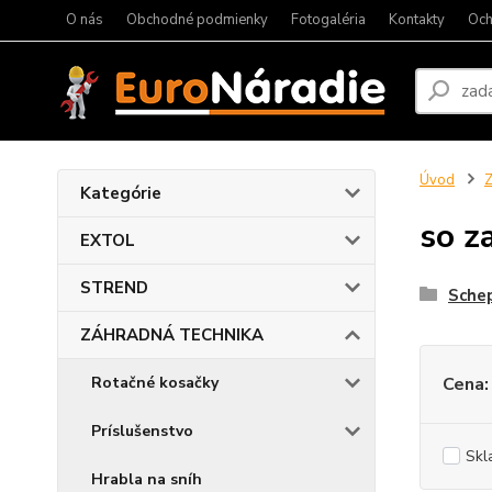
O nás
Obchodné podmienky
Fotogaléria
Kontakty
Och
Úvod
Kategórie
so z
EXTOL
STREND
Sche
ZÁHRADNÁ TECHNIKA
Rotačné kosačky
Cena:
Príslušenstvo
Skl
Hrabla na sníh