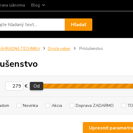
rana súkromia
Blog
Hľadať
ZÁHRADNÁ TECHNIKA
Drviče vetiev
Príslušenstvo
lušenstvo
€
Od
adom
Novinka
Akcia
Doprava ZADARMO
TO
Upresniť parametr