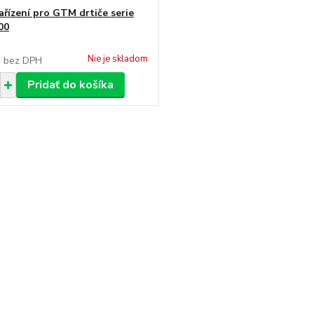
ařízení pro GTM drtiče serie
00
Nie je skladom
€
bez DPH
Pridať do košíka