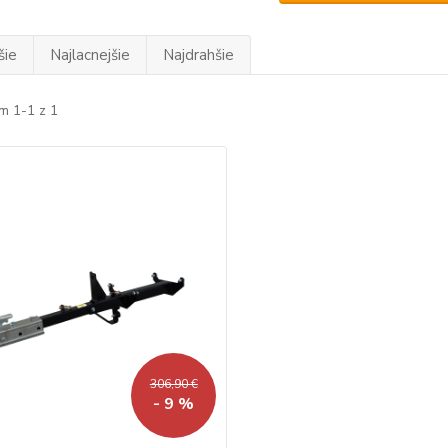
šie
Najlacnejšie
Najdrahšie
m 1-1 z 1
306,90 €
- 9 %