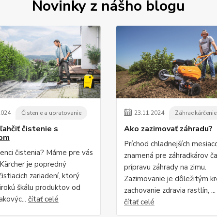
Novinky z nášho blogu
2024
Čistenie a upratovanie
23
.
11
.
2024
Záhradkárčenie
ľahčiť čistenie s
Ako zazimovať záhradu?
rom
Príchod chladnejších mesiac
enci čistenia? Máme pre vás
znamená pre záhradkárov ča
. Kärcher je popredný
prípravu záhrady na zimu.
istiacich zariadení, ktorý
Zazimovanie je dôležitým k
irokú škálu produktov od
zachovanie zdravia rastlín, ...
akovýc...
čítať celé
čítať celé