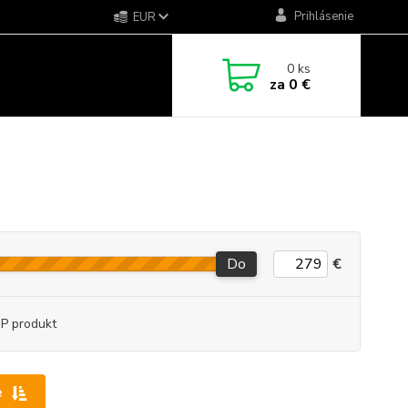
Prihlásenie
EUR
0
ks
za
0 €
Do
€
P produkt
e