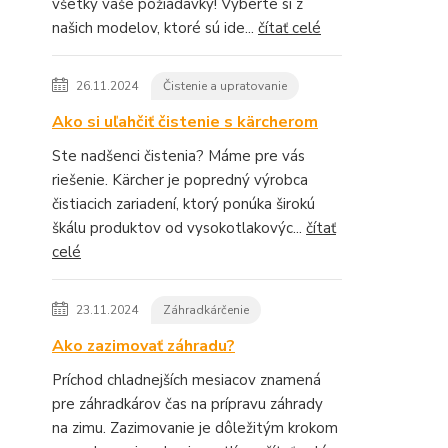
všetky vaše požiadavky! Vyberte si z
našich modelov, ktoré sú ide...
čítať celé
26.11.2024
Čistenie a upratovanie
Ako si uľahčiť čistenie s kärcherom
Ste nadšenci čistenia? Máme pre vás
riešenie. Kärcher je popredný výrobca
čistiacich zariadení, ktorý ponúka širokú
škálu produktov od vysokotlakovýc...
čítať
celé
23.11.2024
Záhradkárčenie
Ako zazimovať záhradu?
Príchod chladnejších mesiacov znamená
pre záhradkárov čas na prípravu záhrady
na zimu. Zazimovanie je dôležitým krokom