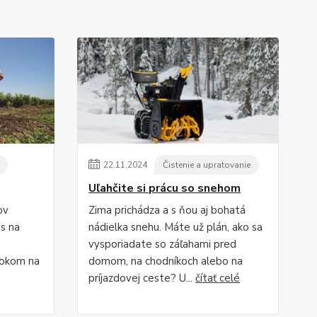
22
.
11
.
2024
Čistenie a upratovanie
Uľahčite si prácu so snehom
ov
Zima prichádza a s ňou aj bohatá
s na
nádielka snehu. Máte už plán, ako sa
vysporiadate so záľahami pred
rokom na
domom, na chodníkoch alebo na
príjazdovej ceste? U...
čítať celé