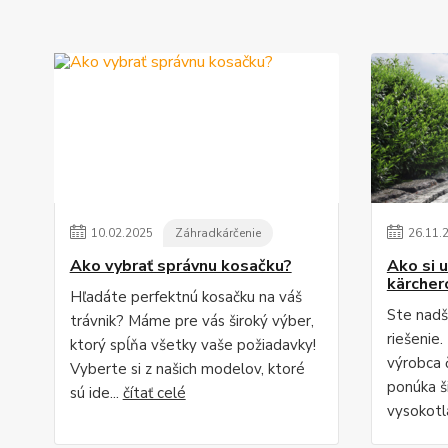
10
.
02
.
2025
Záhradkárčenie
26
.
11
.
Ako vybrať správnu kosačku?
Ako si u
kärche
Hľadáte perfektnú kosačku na váš
Ste nadš
trávnik? Máme pre vás široký výber,
riešenie
ktorý spĺňa všetky vaše požiadavky!
výrobca č
Vyberte si z našich modelov, ktoré
ponúka š
sú ide...
čítať celé
vysokotl