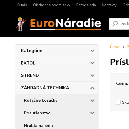
O nás
Obchodné podmienky
Fotogaléria
Kontakty
Och
Úvod
Kategórie
Prís
EXTOL
STREND
Cena:
ZÁHRADNÁ TECHNIKA
Rotačné kosačky
Skl
Príslušenstvo
Hrabla na sníh