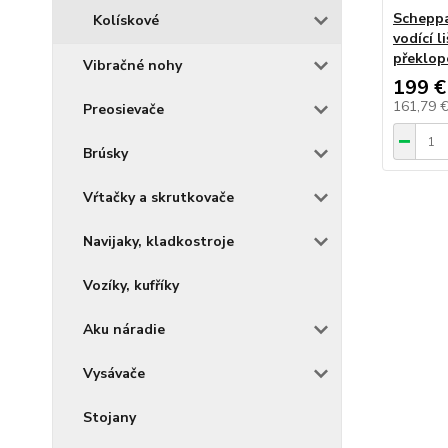
Scheppa
Kolískové
vodící 
překlope
Vibračné nohy
199 €
161,79 
Preosievače
Brúsky
Vŕtačky a skrutkovače
Navijaky, kladkostroje
Vozíky, kufříky
Aku náradie
Vysávače
Stojany