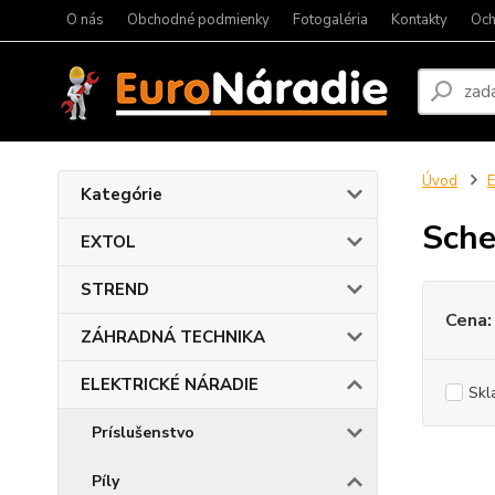
O nás
Obchodné podmienky
Fotogaléria
Kontakty
Och
Úvod
Kategórie
Sch
EXTOL
STREND
Cena:
ZÁHRADNÁ TECHNIKA
ELEKTRICKÉ NÁRADIE
Skl
Príslušenstvo
Píly