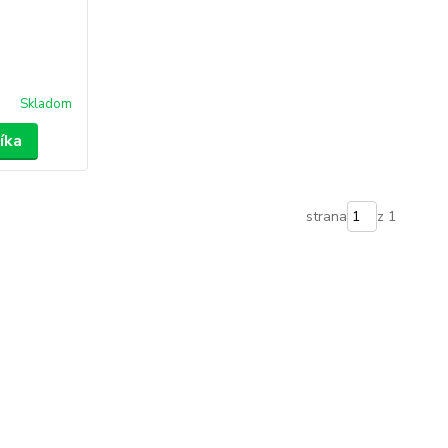
Skladom
íka
strana
z 1