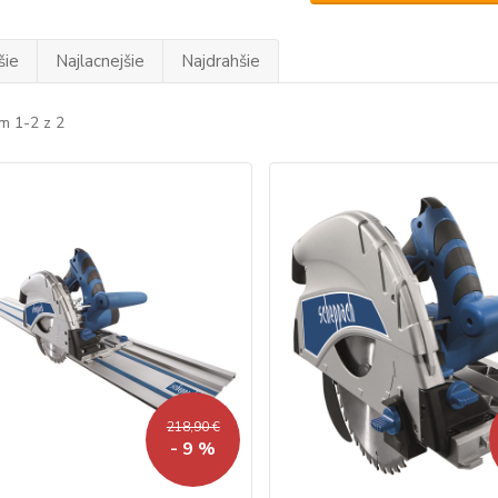
šie
Najlacnejšie
Najdrahšie
m 1-2 z 2
218,90 €
- 9 %