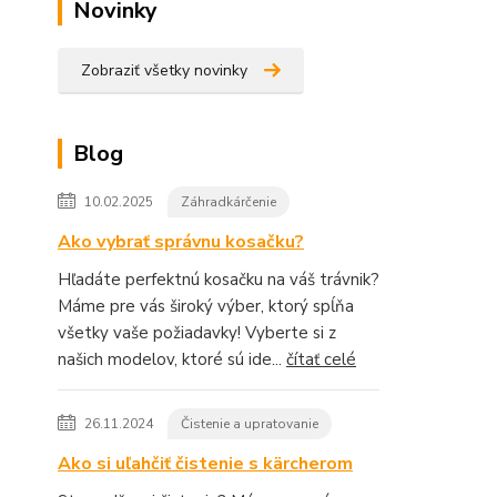
Novinky
Zobraziť všetky novinky
Blog
10.02.2025
Záhradkárčenie
Ako vybrať správnu kosačku?
Hľadáte perfektnú kosačku na váš trávnik?
Máme pre vás široký výber, ktorý spĺňa
všetky vaše požiadavky! Vyberte si z
našich modelov, ktoré sú ide...
čítať celé
26.11.2024
Čistenie a upratovanie
Ako si uľahčiť čistenie s kärcherom