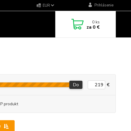
Prihlásenie
EUR
0
ks
za
0 €
Do
€
P produkt
e