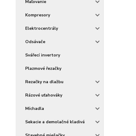
Maľovanie
Kompresory
Elektrocentrály
Odsávače
Svářecí invertory
Plazmové řezačky
Rezačky na dlažbu
Rázové uťahováky
Míchadla
Sekacie a demolačné kladivá
Stavebné miešačky