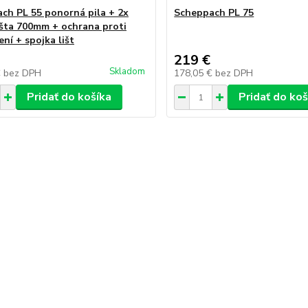
ch PL 55 ponorná pila + 2x
Scheppach PL 75
lišta 700mm + ochrana proti
ní + spojka lišt
219 €
Skladom
€
bez DPH
178,05 €
bez DPH
Pridať do košíka
Pridať do koš