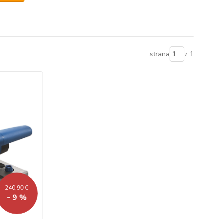
strana
z 1
240,90 €
- 9 %