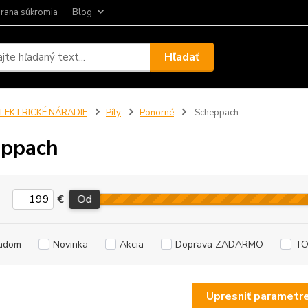
rana súkromia
Blog
Hľadať
ELEKTRICKÉ NÁRADIE
Píly
Ponorné
Scheppach
eppach
€
Od
adom
Novinka
Akcia
Doprava ZADARMO
TO
Upresniť parametr