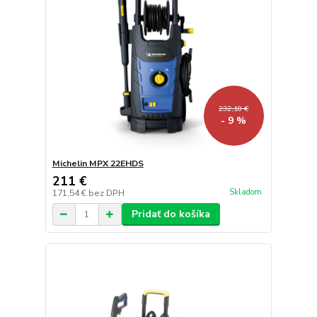
232,10 €
- 9 %
Michelin MPX 22EHDS
211 €
Skladom
171,54 €
bez DPH
Pridať do košíka