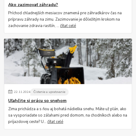
Ako zazimovať záhradu?
Príchod chladnejších mesiacov znamená pre záhradkárov čas na
prípravu záhrady na zimu. Zazimovanie je dôležitým krokom na
zachovanie zdravia rastlín, ...
čítať celé
22
.
11
.
2024
Čistenie a upratovanie
Uľahčite si prácu so snehom
Zima prichádza a s ňou aj bohatá nádielka snehu. Máte už plán, ako
sa vysporiadate so záľahami pred domom, na chodníkoch alebo na
príjazdovej ceste? U...
čítať celé