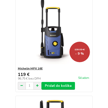
130,90 €
- 9 %
Michelin MPX 16E
119 €
Skladom
96,75 €
bez DPH
Pridať do košíka