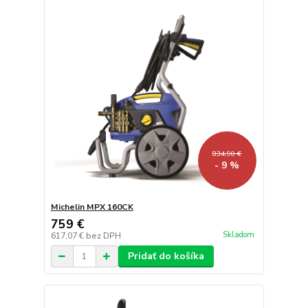
834,90 €
- 9 %
Michelin MPX 160CK
759 €
Skladom
617,07 €
bez DPH
Pridať do košíka