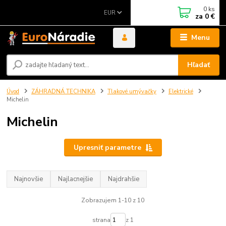
0
ks
EUR
za
0 €
Menu
Hľadať
Úvod
ZÁHRADNÁ TECHNIKA
Tlakové umývačky
Elektrické
Michelin
Michelin
Upresniť parametre
Najnovšie
Najlacnejšie
Najdrahšie
Zobrazujem 1-10 z 10
strana
z 1