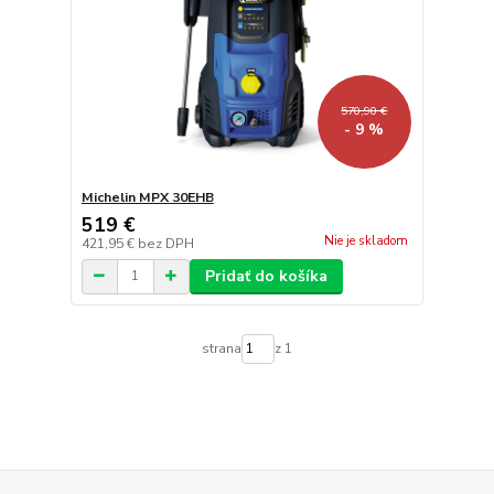
570,90 €
- 9 %
Michelin MPX 30EHB
519 €
Nie je skladom
421,95 €
bez DPH
Pridať do košíka
strana
z 1