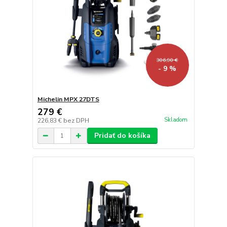
306,90 €
- 9 %
Michelin MPX 27DTS
279 €
Skladom
226,83 €
bez DPH
Pridať do košíka