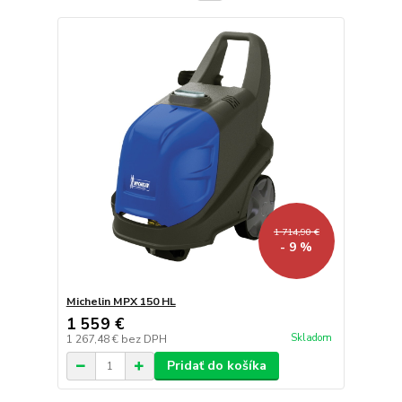
1 714,90 €
- 9 %
Michelin MPX 150 HL
1 559 €
Skladom
1 267,48 €
bez DPH
Pridať do košíka