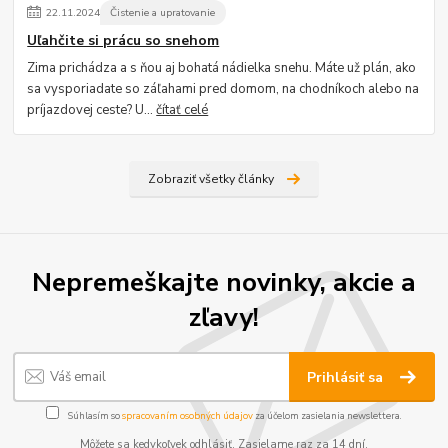
22
.
11
.
2024
Čistenie a upratovanie
Uľahčite si prácu so snehom
Zima prichádza a s ňou aj bohatá nádielka snehu. Máte už plán, ako
sa vysporiadate so záľahami pred domom, na chodníkoch alebo na
príjazdovej ceste? U...
čítať celé
Zobraziť všetky články
Nepremeškajte novinky, akcie a
zľavy!
Prihlásiť sa
Súhlasím so
spracovaním osobných údajov
za účelom zasielania newslettera.
Môžete sa kedykoľvek odhlásiť. Zasielame raz za 14 dní.