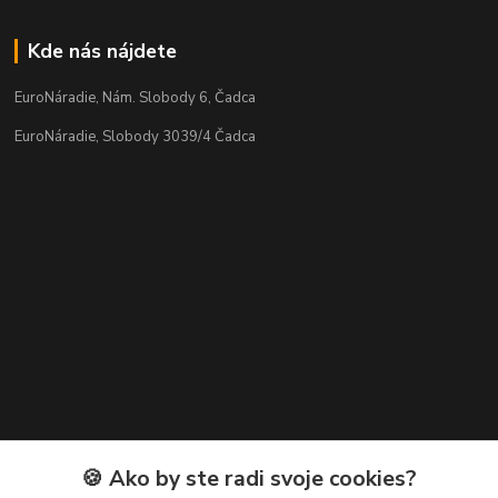
Kde nás nájdete
EuroNáradie, Nám. Slobody 6, Čadca
EuroNáradie, Slobody 3039/4 Čadca
Kontakty
🍪 Ako by ste radi svoje cookies?