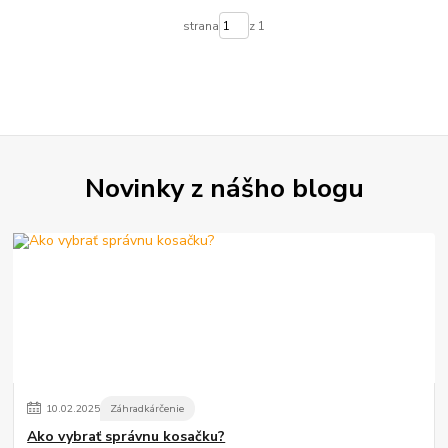
strana
z 1
Novinky z nášho blogu
10
.
02
.
2025
Záhradkárčenie
Ako vybrať správnu kosačku?