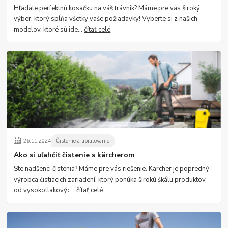
Hľadáte perfektnú kosačku na váš trávnik? Máme pre vás široký
výber, ktorý spĺňa všetky vaše požiadavky! Vyberte si z našich
modelov, ktoré sú ide...
čítať celé
26
.
11
.
2024
Čistenie a upratovanie
Ako si uľahčiť čistenie s kärcherom
Ste nadšenci čistenia? Máme pre vás riešenie. Kärcher je popredný
výrobca čistiacich zariadení, ktorý ponúka širokú škálu produktov
od vysokotlakovýc...
čítať celé