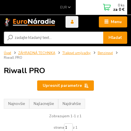
0
ks
EUR
za
0 €
Menu
Hľadať
Úvod
ZÁHRADNÁ TECHNIKA
Tlakové umývačky
Benzinové
Riwall PRO
Riwall PRO
Upresniť parametre
Najnovšie
Najlacnejšie
Najdrahšie
Zobrazujem 1-1 z 1
strana
z 1