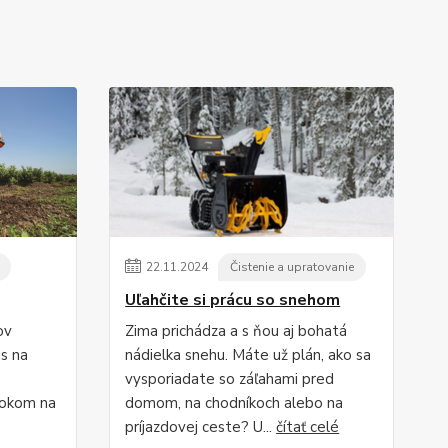
22
.
11
.
2024
Čistenie a upratovanie
Uľahčite si prácu so snehom
ov
Zima prichádza a s ňou aj bohatá
s na
nádielka snehu. Máte už plán, ako sa
vysporiadate so záľahami pred
rokom na
domom, na chodníkoch alebo na
príjazdovej ceste? U...
čítať celé