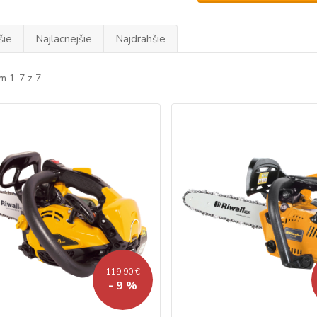
šie
Najlacnejšie
Najdrahšie
m 1-7 z 7
119,90 €
- 9 %