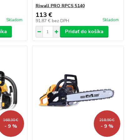
Riwall PRO RPCS 5140
113 €
Skladom
Skladom
91,87 €
bez DPH
íka
Pridať do košíka
168,30 €
218,90 €
- 9 %
- 9 %