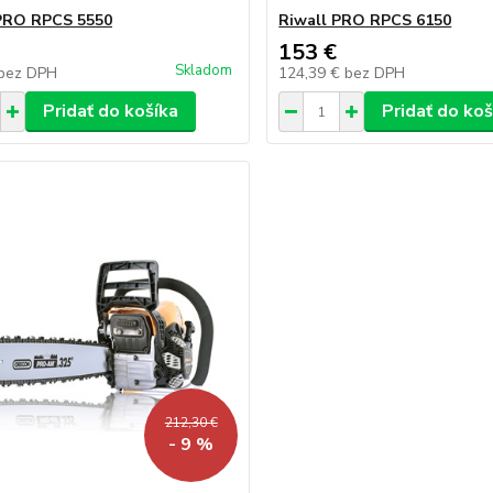
PRO RPCS 5550
Riwall PRO RPCS 6150
153 €
Skladom
bez DPH
124,39 €
bez DPH
Pridať do košíka
Pridať do koš
212,30 €
- 9 %