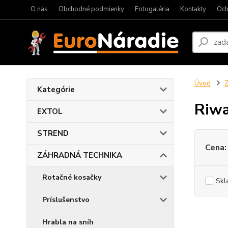
O nás
Obchodné podmienky
Fotogaléria
Kontakty
Och
Úvod
Kategórie
Riwa
EXTOL
STREND
Cena:
ZÁHRADNÁ TECHNIKA
Rotačné kosačky
Skl
Príslušenstvo
Hrabla na sníh