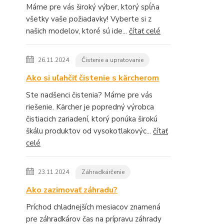
Máme pre vás široký výber, ktorý spĺňa
všetky vaše požiadavky! Vyberte si z
našich modelov, ktoré sú ide...
čítať celé
26.11.2024
Čistenie a upratovanie
Ako si uľahčiť čistenie s kärcherom
Ste nadšenci čistenia? Máme pre vás
riešenie. Kärcher je popredný výrobca
čistiacich zariadení, ktorý ponúka širokú
škálu produktov od vysokotlakovýc...
čítať
celé
23.11.2024
Záhradkárčenie
Ako zazimovať záhradu?
Príchod chladnejších mesiacov znamená
pre záhradkárov čas na prípravu záhrady