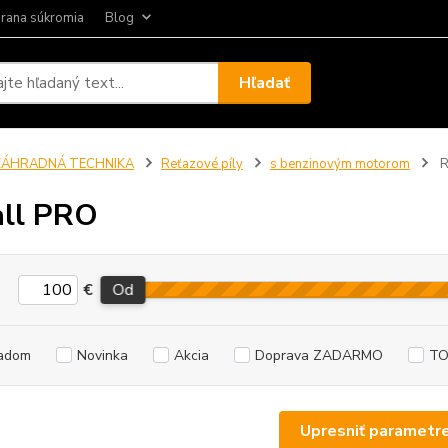
rana súkromia
Blog
Hľadať
ZÁHRADNÁ TECHNIKA
Reťazové píly
s benzinovým motorom
R
ll PRO
€
Od
adom
Novinka
Akcia
Doprava ZADARMO
TO
Upresniť parametr