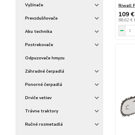
Vyžínače
Riwall 
109 €
Prevzdušňovače
88,62 €
Aku technika
Postrekovače
Odpuzovače hmyzu
Záhradné čerpadlá
Ponorné čerpadlá
Drviče vetiev
Trávne traktory
Ručné rozmetadlá