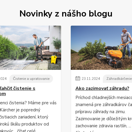
Novinky z nášho blogu
2024
Čistenie a upratovanie
23
.
11
.
2024
Záhradkárčenie
ľahčiť čistenie s
Ako zazimovať záhradu?
rom
Príchod chladnejších mesiac
enci čistenia? Máme pre vás
znamená pre záhradkárov ča
. Kärcher je popredný
prípravu záhrady na zimu.
istiacich zariadení, ktorý
Zazimovanie je dôležitým k
irokú škálu produktov od
zachovanie zdravia rastlín, ...
akovýc...
čítať celé