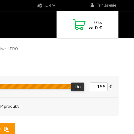
Prihlásenie
EUR
0
ks
za
0 €
iwall PRO
Do
€
P produkt
e