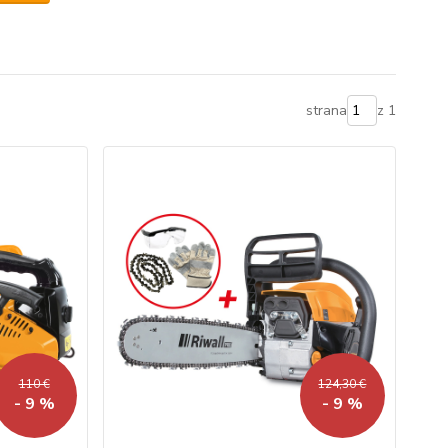
strana
z 1
110 €
124,30 €
- 9 %
- 9 %