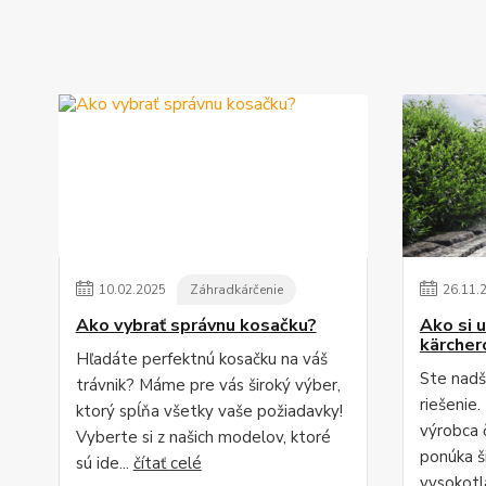
10
.
02
.
2025
Záhradkárčenie
26
.
11
.
Ako vybrať správnu kosačku?
Ako si u
kärche
Hľadáte perfektnú kosačku na váš
Ste nadš
trávnik? Máme pre vás široký výber,
riešenie
ktorý spĺňa všetky vaše požiadavky!
výrobca č
Vyberte si z našich modelov, ktoré
ponúka š
sú ide...
čítať celé
vysokotl