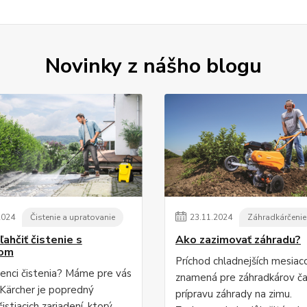
Novinky z nášho blogu
2024
Čistenie a upratovanie
23
.
11
.
2024
Záhradkárčenie
ľahčiť čistenie s
Ako zazimovať záhradu?
rom
Príchod chladnejších mesiac
enci čistenia? Máme pre vás
znamená pre záhradkárov ča
. Kärcher je popredný
prípravu záhrady na zimu.
istiacich zariadení, ktorý