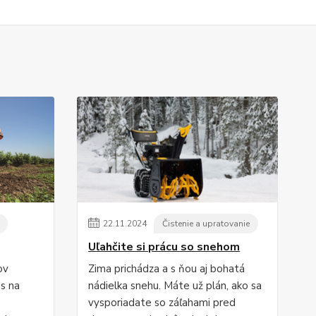
22
.
11
.
2024
Čistenie a upratovanie
Uľahčite si prácu so snehom
ov
Zima prichádza a s ňou aj bohatá
s na
nádielka snehu. Máte už plán, ako sa
vysporiadate so záľahami pred