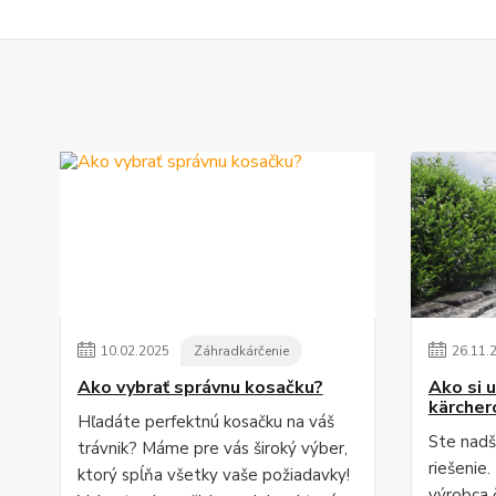
10
.
02
.
2025
Záhradkárčenie
26
.
11
.
Ako vybrať správnu kosačku?
Ako si u
kärche
Hľadáte perfektnú kosačku na váš
Ste nadš
trávnik? Máme pre vás široký výber,
riešenie
ktorý spĺňa všetky vaše požiadavky!
výrobca č