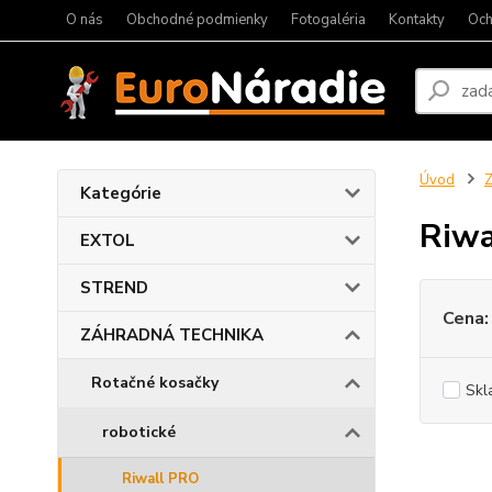
O nás
Obchodné podmienky
Fotogaléria
Kontakty
Och
Úvod
Kategórie
Riwa
EXTOL
STREND
Cena:
ZÁHRADNÁ TECHNIKA
Rotačné kosačky
Skl
robotické
Riwall PRO