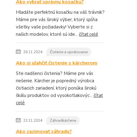
Ako vybrať správnu kosačku?
Hľadáte perfektnú kosačku na váš trávnik?
Máme pre vás široký výber, ktorý spĺňa
všetky vaše požiadavky! Vyberte si z
našich modelov, ktoré sú ide...
čítať celé
26.11.2024
Čistenie a upratovanie
Ako si uľahčiť čistenie s kärcherom
Ste nadšenci čistenia? Máme pre vás
riešenie. Kärcher je popredný výrobca
čistiacich zariadení, ktorý ponúka širokú
škálu produktov od vysokotlakovýc...
čítať
celé
23.11.2024
Záhradkárčenie
Ako zazimovať záhradu?