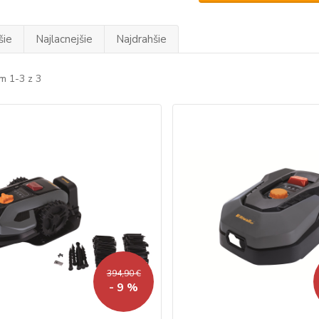
šie
Najlacnejšie
Najdrahšie
m 1-3 z 3
394,90 €
- 9 %