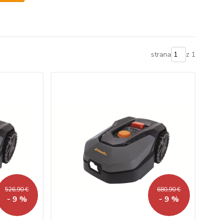
strana
z 1
526,90 €
680,90 €
- 9 %
- 9 %