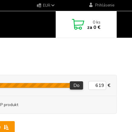
Prihlásenie
EUR
0
ks
za
0 €
Do
€
P produkt
e