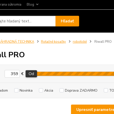
rana súkromia
Blog
Hľadať
ZÁHRADNÁ TECHNIKA
Rotačné kosačky
robotické
Riwall PRO
ll PRO
€
Od
adom
Novinka
Akcia
Doprava ZADARMO
TO
Upresniť parametr