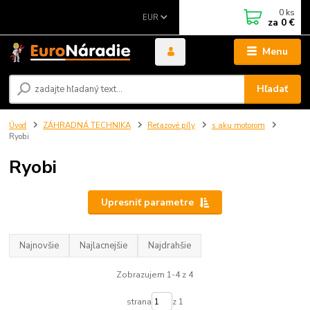
0
ks
EUR
za
0 €
Menu
Hľadať
Úvod
ZÁHRADNÁ TECHNIKA
Reťazové píly
s aku motorom
Ryobi
Ryobi
Upresniť parametre
Najnovšie
Najlacnejšie
Najdrahšie
Zobrazujem 1-4 z 4
strana
z 1