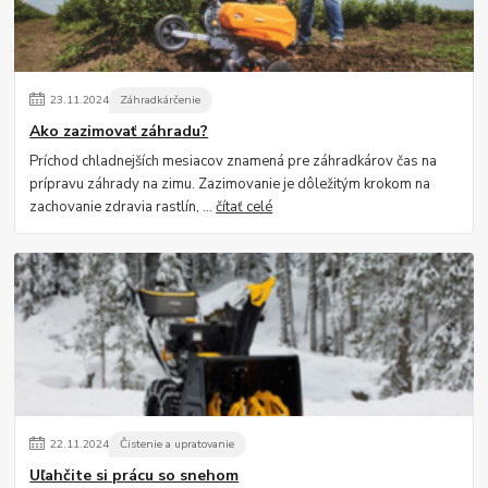
23
.
11
.
2024
Záhradkárčenie
Ako zazimovať záhradu?
Príchod chladnejších mesiacov znamená pre záhradkárov čas na
prípravu záhrady na zimu. Zazimovanie je dôležitým krokom na
zachovanie zdravia rastlín, ...
čítať celé
22
.
11
.
2024
Čistenie a upratovanie
Uľahčite si prácu so snehom