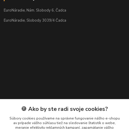
EuroNáradie, Nám. Slobody 6, Čadca
EuroNáradie, Slobody 3039/4 Čadca
Kontakty
🍪 Ako by ste radi svoje cookies?
Zákaznícka podpora EuroNáradie
Súbory cookies používame na správne fungovanie nášho e-shopu
+421 911 629 846
av prípade vášho súhlasu tiež na sledovanie štatistík o webe,
meranie efektivity reklamných kampaní, zapamätanie vášho
(Po-Pia, 8-16 hod.)