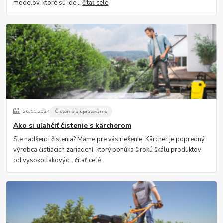
modelov, ktoré sú ide...
čítať celé
26
.
11
.
2024
Čistenie a upratovanie
Ako si uľahčiť čistenie s kärcherom
Ste nadšenci čistenia? Máme pre vás riešenie. Kärcher je popredný
výrobca čistiacich zariadení, ktorý ponúka širokú škálu produktov
od vysokotlakovýc...
čítať celé