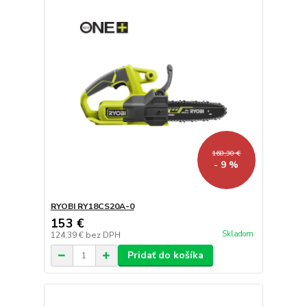
168,30 €
- 9 %
RYOBI RY18CS20A-0
153 €
Skladom
124,39 €
bez DPH
Pridať do košíka