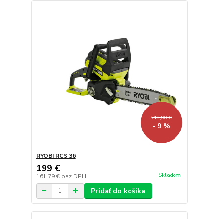
218,90 €
- 9 %
RYOBI RCS 36
199 €
Skladom
161,79 €
bez DPH
Pridať do košíka