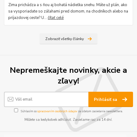
Zima prichádza a s ňou aj bohatá nádielka snehu. Máte už plán, ako
sa vysporiadate so záľahami pred domom, na chodníkoch alebo na
príjazdovej ceste? U...
čítať celé
Zobraziť všetky články
Nepremeškajte novinky, akcie a
zľavy!
Prihlásiť sa
Súhlasím so
spracovaním osobných údajov
za účelom zasielania newslettera.
Môžete sa kedykoľvek odhlásiť. Zasielame raz za 14 dní.