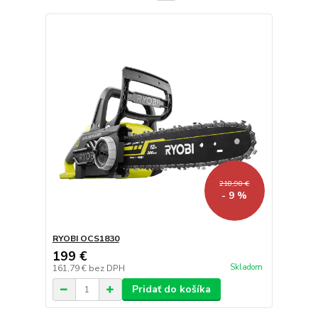
218,90 €
- 9 %
RYOBI OCS1830
199 €
Skladom
161,79 €
bez DPH
Pridať do košíka