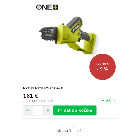
177,10 €
- 9 %
RYOBI RY18PSX10A-0
161 €
Skladom
130,89 €
bez DPH
Pridať do košíka
strana
z 1