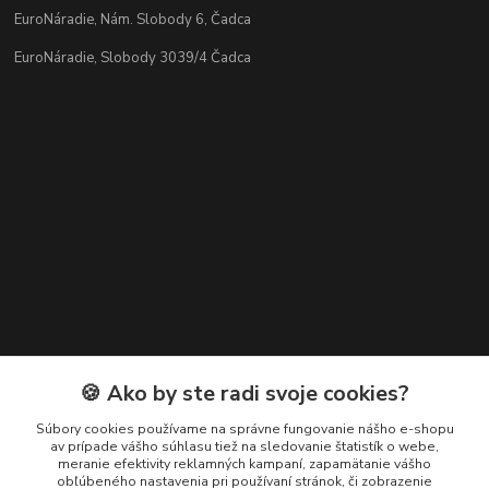
EuroNáradie, Nám. Slobody 6, Čadca
EuroNáradie, Slobody 3039/4 Čadca
Kontakty
🍪 Ako by ste radi svoje cookies?
Zákaznícka podpora EuroNáradie
Súbory cookies používame na správne fungovanie nášho e-shopu
+421 911 629 846
av prípade vášho súhlasu tiež na sledovanie štatistík o webe,
meranie efektivity reklamných kampaní, zapamätanie vášho
(Po-Pia, 8-16 hod.)
obľúbeného nastavenia pri používaní stránok, či zobrazenie