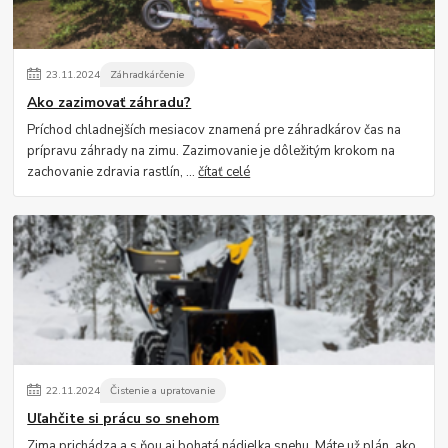
23
.
11
.
2024
Záhradkárčenie
Ako zazimovať záhradu?
Príchod chladnejších mesiacov znamená pre záhradkárov čas na
prípravu záhrady na zimu. Zazimovanie je dôležitým krokom na
zachovanie zdravia rastlín, ...
čítať celé
22
.
11
.
2024
Čistenie a upratovanie
Uľahčite si prácu so snehom
Zima prichádza a s ňou aj bohatá nádielka snehu. Máte už plán, ako