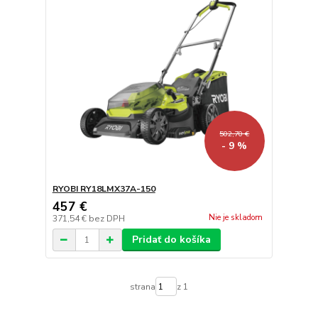
502,70 €
- 9 %
RYOBI RY18LMX37A-150
457 €
Nie je skladom
371,54 €
bez DPH
Pridať do košíka
strana
z 1