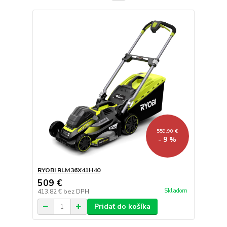
559,90 €
- 9 %
RYOBI RLM36X41H40
509 €
Skladom
413,82 €
bez DPH
Pridať do košíka