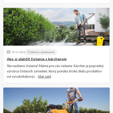
26
.
11
.
2024
Čistenie a upratovanie
Ako si uľahčiť čistenie s kärcherom
Ste nadšenci čistenia? Máme pre vás riešenie. Kärcher je popredný
výrobca čistiacich zariadení, ktorý ponúka širokú škálu produktov
od vysokotlakovýc...
čítať celé