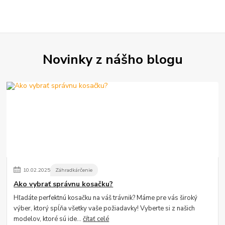
Novinky z nášho blogu
10
.
02
.
2025
Záhradkárčenie
Ako vybrať správnu kosačku?
Hľadáte perfektnú kosačku na váš trávnik? Máme pre vás široký
výber, ktorý spĺňa všetky vaše požiadavky! Vyberte si z našich
modelov, ktoré sú ide...
čítať celé