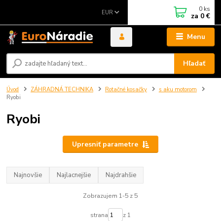
0
ks
EUR
za
0 €
Menu
Hľadať
Úvod
ZÁHRADNÁ TECHNIKA
Rotačné kosačky
s aku motorom
Ryobi
Ryobi
Upresniť parametre
Najnovšie
Najlacnejšie
Najdrahšie
Zobrazujem 1-5 z 5
strana
z 1