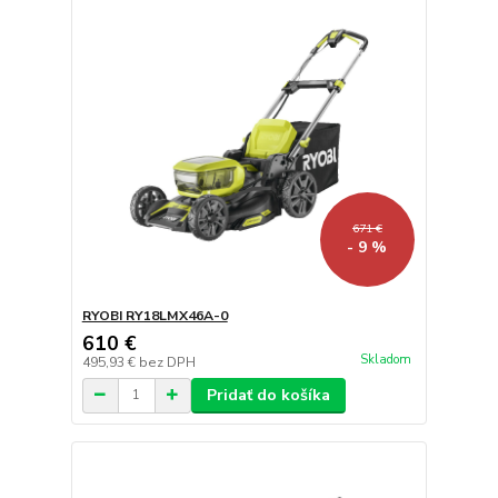
671 €
- 9 %
RYOBI RY18LMX46A-0
610 €
Skladom
495,93 €
bez DPH
Pridať do košíka