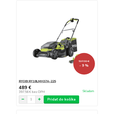
537,90 €
- 9 %
RYOBI RY18LMH37A-225
489 €
Skladom
397,56 €
bez DPH
Pridať do košíka