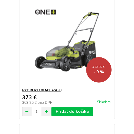
410,30 €
- 9 %
RYOBI RY18LMX37A-0
373 €
Skladom
303,25 €
bez DPH
Pridať do košíka