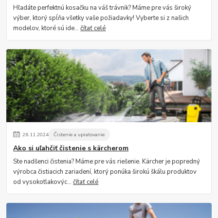
Hľadáte perfektnú kosačku na váš trávnik? Máme pre vás široký
výber, ktorý spĺňa všetky vaše požiadavky! Vyberte si z našich
modelov, ktoré sú ide...
čítať celé
26
.
11
.
2024
Čistenie a upratovanie
Ako si uľahčiť čistenie s kärcherom
Ste nadšenci čistenia? Máme pre vás riešenie. Kärcher je popredný
výrobca čistiacich zariadení, ktorý ponúka širokú škálu produktov
od vysokotlakovýc...
čítať celé