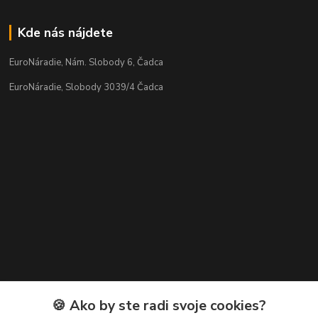
Kde nás nájdete
EuroNáradie, Nám. Slobody 6, Čadca
EuroNáradie, Slobody 3039/4 Čadca
Kontakty
🍪 Ako by ste radi svoje cookies?