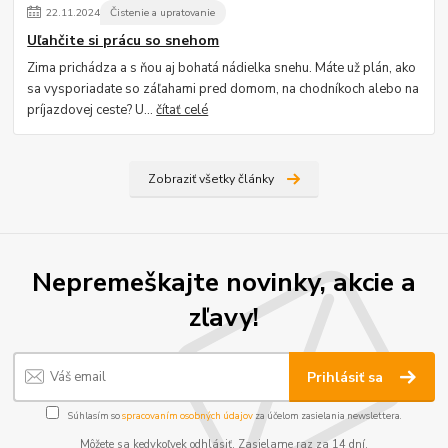
22
.
11
.
2024
Čistenie a upratovanie
Uľahčite si prácu so snehom
Zima prichádza a s ňou aj bohatá nádielka snehu. Máte už plán, ako
sa vysporiadate so záľahami pred domom, na chodníkoch alebo na
príjazdovej ceste? U...
čítať celé
Zobraziť všetky články
Nepremeškajte novinky, akcie a
zľavy!
Prihlásiť sa
Súhlasím so
spracovaním osobných údajov
za účelom zasielania newslettera.
Môžete sa kedykoľvek odhlásiť. Zasielame raz za 14 dní.