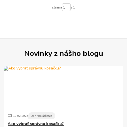
strana
z 1
Novinky z nášho blogu
10
.
02
.
2025
Záhradkárčenie
Ako vybrať správnu kosačku?