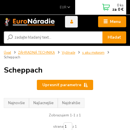
0
ks
EUR
za
0 €
Menu
Hľadať
Úvod
ZÁHRADNÁ TECHNIKA
Vyžínače
s aku motorom
Scheppach
Scheppach
Upresniť parametre
Najnovšie
Najlacnejšie
Najdrahšie
Zobrazujem 1-1 z 1
strana
z 1