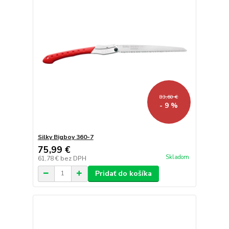
83,60 €
- 9 %
Silky Bigboy 360-7
75,99 €
Skladom
61,78 €
bez DPH
Pridať do košíka