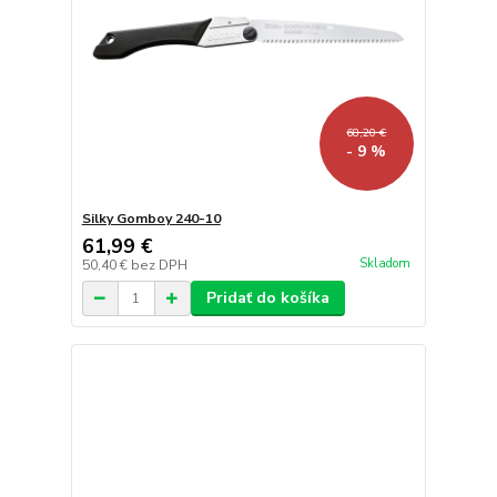
68,20 €
- 9 %
Silky Gomboy 240-10
61,99 €
Skladom
50,40 €
bez DPH
Pridať do košíka