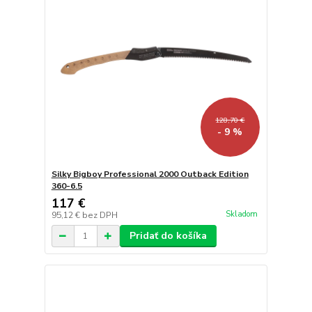
128,70 €
- 9 %
Silky Bigboy Professional 2000 Outback Edition
360-6.5
117 €
Skladom
95,12 €
bez DPH
Pridať do košíka