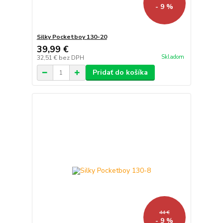
- 9 %
Silky Pocketboy 130-20
39,99 €
Skladom
32,51 €
bez DPH
Pridať do košíka
44 €
- 9 %