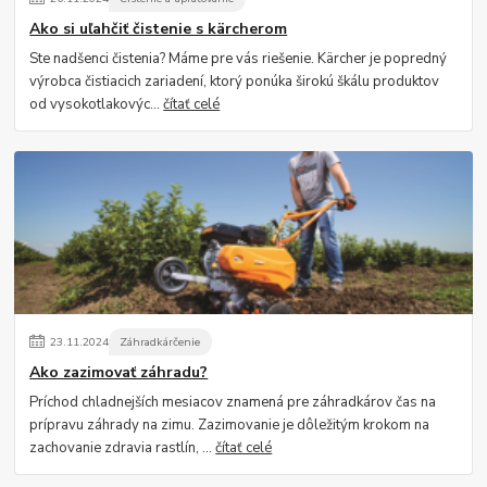
Ako si uľahčiť čistenie s kärcherom
Ste nadšenci čistenia? Máme pre vás riešenie. Kärcher je popredný
výrobca čistiacich zariadení, ktorý ponúka širokú škálu produktov
od vysokotlakovýc...
čítať celé
23
.
11
.
2024
Záhradkárčenie
Ako zazimovať záhradu?
Príchod chladnejších mesiacov znamená pre záhradkárov čas na
prípravu záhrady na zimu. Zazimovanie je dôležitým krokom na
zachovanie zdravia rastlín, ...
čítať celé