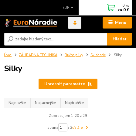
0
ks
EUR
za
0 €
Menu
Hľadať
Úvod
ZÁHRADNÁ TECHNIKA
Ručné pílky
Skládacie
Silky
Silky
Upresniť parametre
Najnovšie
Najlacnejšie
Najdrahšie
Zobrazujem 1-20 z 29
strana
z 2
ďalšie