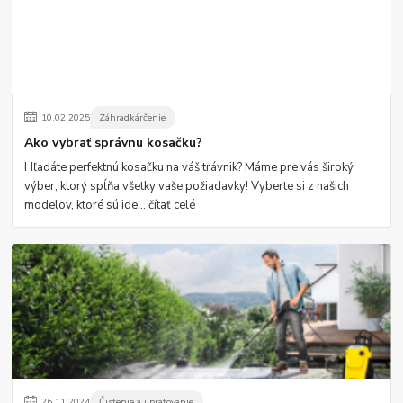
10
.
02
.
2025
Záhradkárčenie
Ako vybrať správnu kosačku?
Hľadáte perfektnú kosačku na váš trávnik? Máme pre vás široký
výber, ktorý spĺňa všetky vaše požiadavky! Vyberte si z našich
modelov, ktoré sú ide...
čítať celé
26
.
11
.
2024
Čistenie a upratovanie