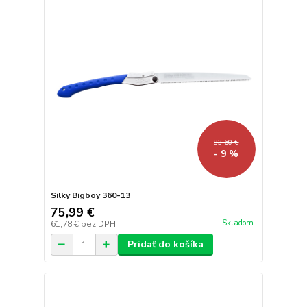
83,60 €
- 9 %
Silky Bigboy 360-13
75,99 €
Skladom
61,78 €
bez DPH
Pridať do košíka