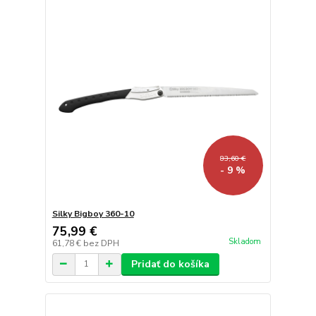
83,60 €
- 9 %
Silky Bigboy 360-10
75,99 €
Skladom
61,78 €
bez DPH
Pridať do košíka