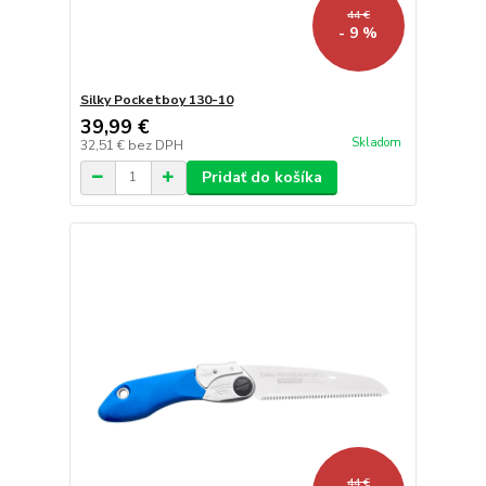
44 €
- 9 %
Silky Pocketboy 130-10
39,99 €
Skladom
32,51 €
bez DPH
Pridať do košíka
44 €