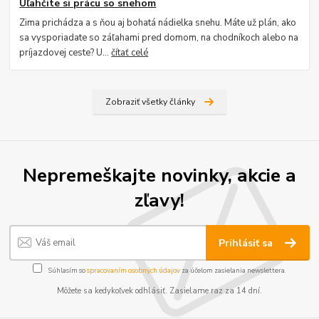
Uľahčite si prácu so snehom
Zima prichádza a s ňou aj bohatá nádielka snehu. Máte už plán, ako
sa vysporiadate so záľahami pred domom, na chodníkoch alebo na
príjazdovej ceste? U...
čítať celé
Zobraziť všetky články
Nepremeškajte novinky, akcie a
zľavy!
Prihlásiť sa
Súhlasím so
spracovaním osobných údajov
za účelom zasielania newslettera.
Môžete sa kedykoľvek odhlásiť. Zasielame raz za 14 dní.