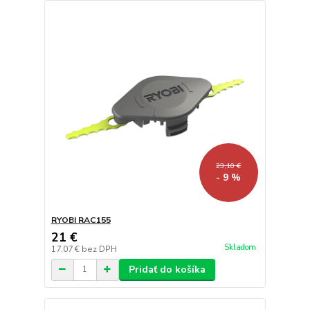
23,10 €
- 9 %
RYOBI RAC155
21 €
Skladom
17,07 €
bez DPH
Pridať do košíka