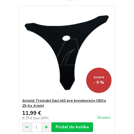
13,20 €
- 9 %
Arnold Trojzubý žací nôž pre krovinorezy (350 x
25,4 x 4 mm)
11,99 €
Skladom
9,75 €
bez DPH
Pridať do košíka