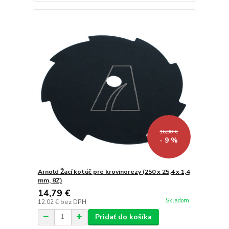
16,30 €
- 9 %
Arnold Žací kotúč pre krovinorezy (250 x 25,4 x 1,4
mm, 8Z)
14,79 €
Skladom
12,02 €
bez DPH
Pridať do košíka