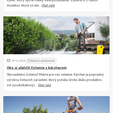
výber, ktorý spĺňa všetky vaše požiadavky! Vyberte si z našich
modelov, ktoré sú ide...
čítať celé
26
.
11
.
2024
Čistenie a upratovanie
Ako si uľahčiť čistenie s kärcherom
Ste nadšenci čistenia? Máme pre vás riešenie. Kärcher je popredný
výrobca čistiacich zariadení, ktorý ponúka širokú škálu produktov
od vysokotlakovýc...
čítať celé