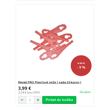
4,40 €
- 9 %
Riwall PRO Plastové nože ( sada 10 kusov )
3,99 €
Skladom
3,24 €
bez DPH
Pridať do košíka