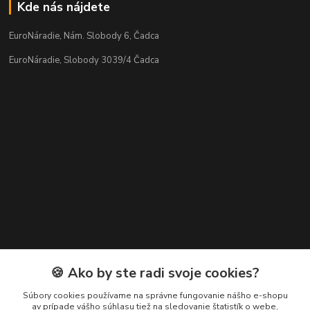
Kde nás nájdete
EuroNáradie, Nám. Slobody 6, Čadca
EuroNáradie, Slobody 3039/4 Čadca
Kontakty
🍪 Ako by ste radi svoje cookies?
Zákaznícka podpora EuroNáradie
Súbory cookies používame na správne fungovanie nášho e-shopu
+421 911 629 846
av prípade vášho súhlasu tiež na sledovanie štatistík o webe,