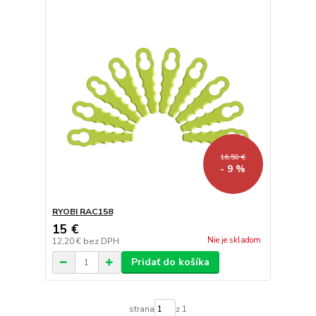
16,50 €
- 9 %
RYOBI RAC158
15 €
Nie je skladom
12,20 €
bez DPH
Pridať do košíka
strana
z 1