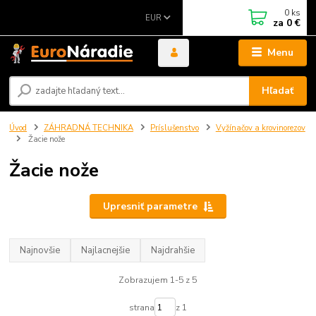
0
ks
EUR
za
0 €
Menu
Hľadať
Úvod
ZÁHRADNÁ TECHNIKA
Príslušenstvo
Vyžínačov a krovinorezov
Žacie nože
Žacie nože
Upresniť parametre
Najnovšie
Najlacnejšie
Najdrahšie
Zobrazujem 1-5 z 5
strana
z 1