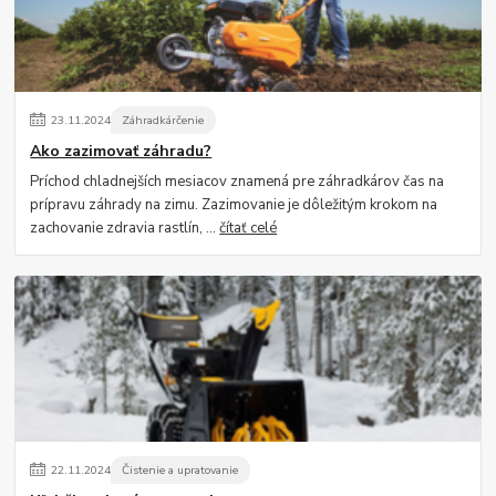
23
.
11
.
2024
Záhradkárčenie
Ako zazimovať záhradu?
Príchod chladnejších mesiacov znamená pre záhradkárov čas na
prípravu záhrady na zimu. Zazimovanie je dôležitým krokom na
zachovanie zdravia rastlín, ...
čítať celé
22
.
11
.
2024
Čistenie a upratovanie