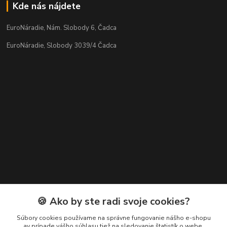
Kde nás nájdete
EuroNáradie, Nám. Slobody 6, Čadca
EuroNáradie, Slobody 3039/4 Čadca
Kontakty
🍪 Ako by ste radi svoje cookies?
Zákaznícka podpora EuroNáradie
Súbory cookies používame na správne fungovanie nášho e-shopu
+421 911 629 846
av prípade vášho súhlasu tiež na sledovanie štatistík o webe,