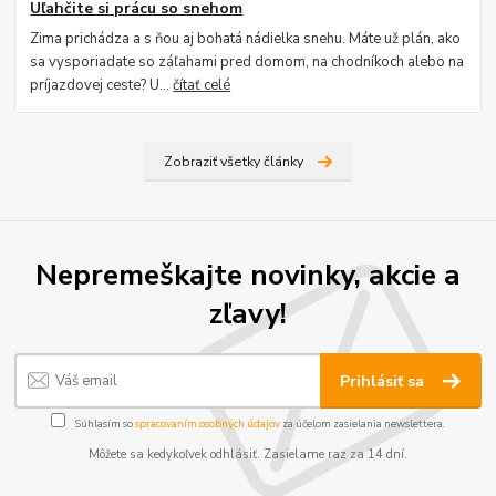
Uľahčite si prácu so snehom
Zima prichádza a s ňou aj bohatá nádielka snehu. Máte už plán, ako
sa vysporiadate so záľahami pred domom, na chodníkoch alebo na
príjazdovej ceste? U...
čítať celé
Zobraziť všetky články
Nepremeškajte novinky, akcie a
zľavy!
Prihlásiť sa
Súhlasím so
spracovaním osobných údajov
za účelom zasielania newslettera.
Môžete sa kedykoľvek odhlásiť. Zasielame raz za 14 dní.