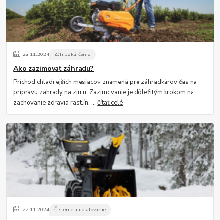
23
.
11
.
2024
Záhradkárčenie
Ako zazimovať záhradu?
Príchod chladnejších mesiacov znamená pre záhradkárov čas na
prípravu záhrady na zimu. Zazimovanie je dôležitým krokom na
zachovanie zdravia rastlín, ...
čítať celé
22
.
11
.
2024
Čistenie a upratovanie