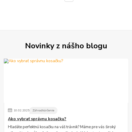
Novinky z nášho blogu
10
.
02
.
2025
Záhradkárčenie
Ako vybrať správnu kosačku?
Hľadáte perfektnú kosačku na váš trávnik? Máme pre vás široký