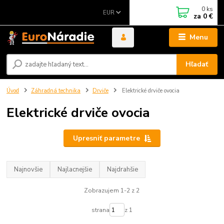
0
ks
EUR
za
0 €
Menu
Hľadať
Úvod
Záhradná technika
Drviče
Elektrické drviče ovocia
Elektrické drviče ovocia
Upresniť parametre
Najnovšie
Najlacnejšie
Najdrahšie
Zobrazujem 1-2 z 2
strana
z 1