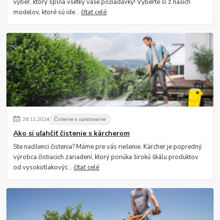
výber, ktorý spĺňa všetky vaše požiadavky! Vyberte si z našich
modelov, ktoré sú ide...
čítať celé
26
.
11
.
2024
Čistenie a upratovanie
Ako si uľahčiť čistenie s kärcherom
Ste nadšenci čistenia? Máme pre vás riešenie. Kärcher je popredný
výrobca čistiacich zariadení, ktorý ponúka širokú škálu produktov
od vysokotlakovýc...
čítať celé