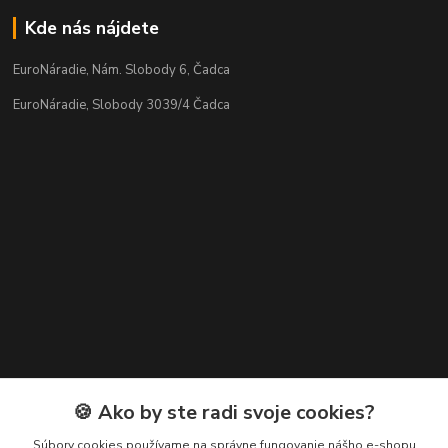
Kde nás nájdete
EuroNáradie, Nám. Slobody 6, Čadca
EuroNáradie, Slobody 3039/4 Čadca
Kontakty
🍪 Ako by ste radi svoje cookies?
Zákaznícka podpora EuroNáradie
Súbory cookies používame na správne fungovanie nášho e-shopu