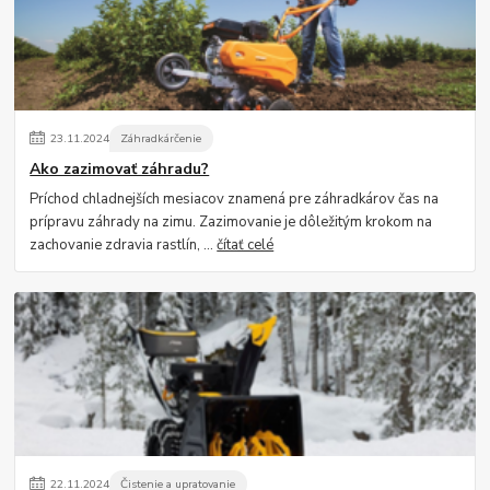
23
.
11
.
2024
Záhradkárčenie
Ako zazimovať záhradu?
Príchod chladnejších mesiacov znamená pre záhradkárov čas na
prípravu záhrady na zimu. Zazimovanie je dôležitým krokom na
zachovanie zdravia rastlín, ...
čítať celé
22
.
11
.
2024
Čistenie a upratovanie