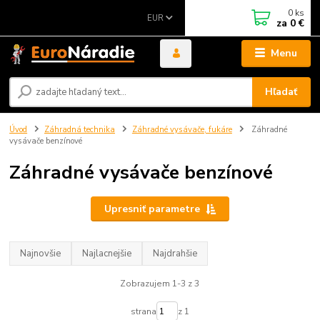
0
ks
EUR
za
0 €
Menu
Hľadať
Úvod
Záhradná technika
Záhradné vysávače, fukáre
Záhradné
vysávače benzínové
Záhradné vysávače benzínové
Upresniť parametre
Najnovšie
Najlacnejšie
Najdrahšie
Zobrazujem 1-3 z 3
strana
z 1