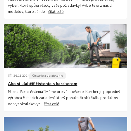
výber, ktorý spĺňa všetky vaše požiadavky! Vyberte si z našich
modelov, ktoré sú ide...
čítať celé
26
.
11
.
2024
Čistenie a upratovanie
Ako si uľahčiť čistenie s kärcherom
Ste nadšenci čistenia? Máme pre vás riešenie. Kärcher je popredný
výrobca čistiacich zariadení, ktorý ponúka širokú škálu produktov
od vysokotlakovýc...
čítať celé