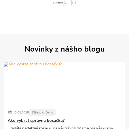
strana
z 1
Novinky z nášho blogu
10
.
02
.
2025
Záhradkárčenie
Ako vybrať správnu kosačku?
Hľadáte perfektnú kosačku na váš trávnik? Máme pre vás široký