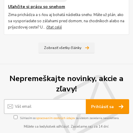
Uľahčite si prácu so snehom
Zima prichádza a s ňou aj bohatá nádielka snehu. Máte už plán, ako
sa vysporiadate so záľahami pred domom, na chodníkoch alebo na
príjazdovej ceste? U...
čítať celé
Zobraziť všetky články
Nepremeškajte novinky, akcie a
zľavy!
Prihlásiť sa
Súhlasím so
spracovaním osobných údajov
za účelom zasielania newslettera.
Môžete sa kedykoľvek odhlásiť. Zasielame raz za 14 dní.