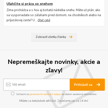
Uľahčite si prácu so snehom
Zima prichádza a s ňou aj bohatá nádielka snehu. Máte už plán, ako
sa vysporiadate so záľahami pred domom, na chodníkoch alebo na
príjazdovej ceste? U...
čítať celé
Zobraziť všetky články
Nepremeškajte novinky, akcie a
zľavy!
Prihlásiť sa
Súhlasím so
spracovaním osobných údajov
za účelom zasielania newslettera.
Môžete sa kedykoľvek odhlásiť. Zasielame raz za 14 dní.