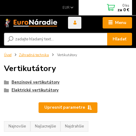
0
ks
EUR
za
0 €
Menu
Hľadať
Úvod
Záhradná technika
Vertikutátory
Vertikutátory
Benzínové vertikutátory
Elektrické vertikutátory
Upresniť parametre
Najnovšie
Najlacnejšie
Najdrahšie