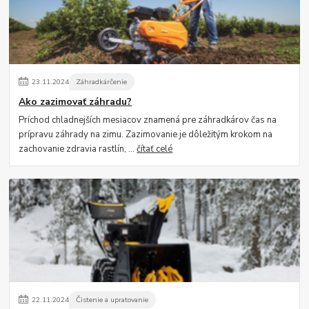
23
.
11
.
2024
Záhradkárčenie
Ako zazimovať záhradu?
Príchod chladnejších mesiacov znamená pre záhradkárov čas na
prípravu záhrady na zimu. Zazimovanie je dôležitým krokom na
zachovanie zdravia rastlín, ...
čítať celé
22
.
11
.
2024
Čistenie a upratovanie