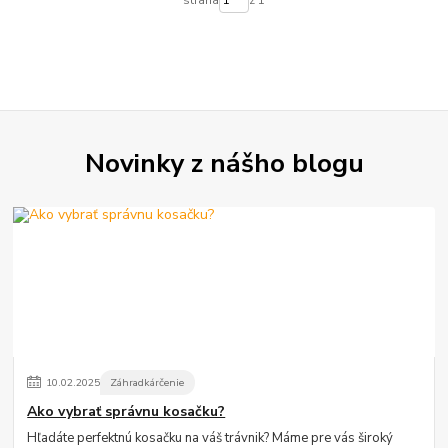
strana
z 1
Novinky z nášho blogu
10
.
02
.
2025
Záhradkárčenie
Ako vybrať správnu kosačku?
Hľadáte perfektnú kosačku na váš trávnik? Máme pre vás široký