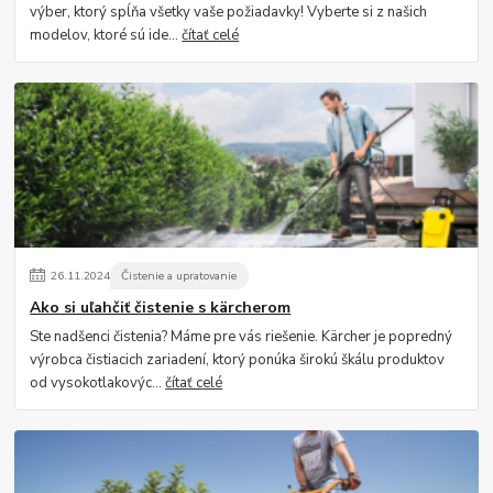
výber, ktorý spĺňa všetky vaše požiadavky! Vyberte si z našich
modelov, ktoré sú ide...
čítať celé
26
.
11
.
2024
Čistenie a upratovanie
Ako si uľahčiť čistenie s kärcherom
Ste nadšenci čistenia? Máme pre vás riešenie. Kärcher je popredný
výrobca čistiacich zariadení, ktorý ponúka širokú škálu produktov
od vysokotlakovýc...
čítať celé