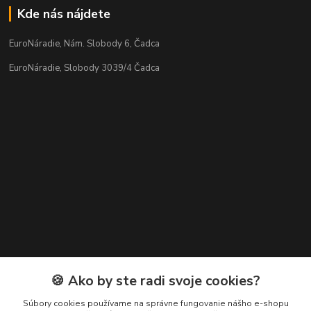
Kde nás nájdete
EuroNáradie, Nám. Slobody 6, Čadca
EuroNáradie, Slobody 3039/4 Čadca
Kontakty
🍪 Ako by ste radi svoje cookies?
Zákaznícka podpora EuroNáradie
Súbory cookies používame na správne fungovanie nášho e-shopu