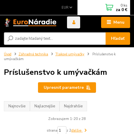
0
ks
EUR
za
0 €
Menu
Hľadať
Úvod
Záhradná technika
Tlakové umývačky
Príslušenstvo k
umývačkám
Príslušenstvo k umývačkám
Upresniť parametre
Najnovšie
Najlacnejšie
Najdrahšie
Zobrazujem 1-20 z 28
strana
z 2
ďalšie