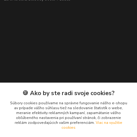
Kontakty
🍪 Ako by ste radi svoje cookies?
Zákaznícka podpora EuroNáradie
Súbory cookies používame na správne fungovanie nášho e-shopu
+421 911 629 846
av prípade vášho súhlasu tiež na sledovanie štatistík o webe,
meranie efektivity reklamných kampaní, zapamätanie vášho
(Po-Pia, 8-16 hod.)
obľúbeného nastavenia pri používaní stránok, či zobrazenie
reklám zodpovedajúcich vašim preferenciám.
Viac na využitie
info@euronaradie.sk
cookies