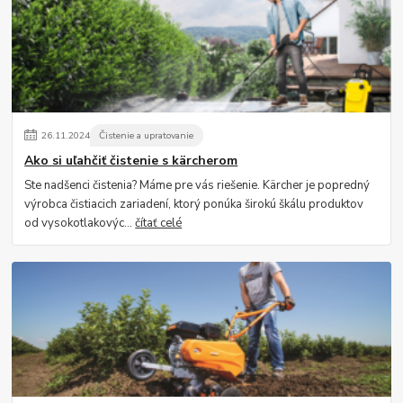
26
.
11
.
2024
Čistenie a upratovanie
Ako si uľahčiť čistenie s kärcherom
Ste nadšenci čistenia? Máme pre vás riešenie. Kärcher je popredný
výrobca čistiacich zariadení, ktorý ponúka širokú škálu produktov
od vysokotlakovýc...
čítať celé