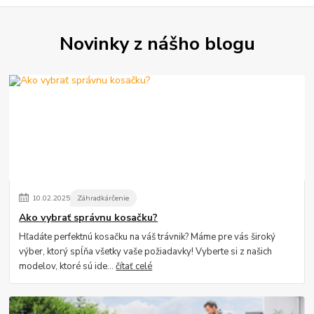
Novinky z nášho blogu
10
.
02
.
2025
Záhradkárčenie
Ako vybrať správnu kosačku?
Hľadáte perfektnú kosačku na váš trávnik? Máme pre vás široký
výber, ktorý spĺňa všetky vaše požiadavky! Vyberte si z našich
modelov, ktoré sú ide...
čítať celé