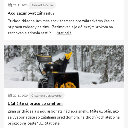
23
.
11
.
2024
Záhradkárčenie
Ako zazimovať záhradu?
Príchod chladnejších mesiacov znamená pre záhradkárov čas na
prípravu záhrady na zimu. Zazimovanie je dôležitým krokom na
zachovanie zdravia rastlín, ...
čítať celé
22
.
11
.
2024
Čistenie a upratovanie
Uľahčite si prácu so snehom
Zima prichádza a s ňou aj bohatá nádielka snehu. Máte už plán, ako
sa vysporiadate so záľahami pred domom, na chodníkoch alebo na
príjazdovej ceste? U...
čítať celé