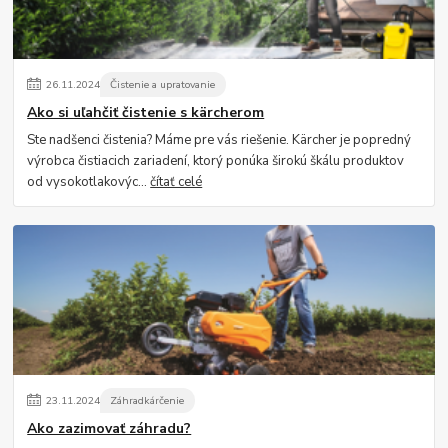
26
.
11
.
2024
Čistenie a upratovanie
Ako si uľahčiť čistenie s kärcherom
Ste nadšenci čistenia? Máme pre vás riešenie. Kärcher je popredný
výrobca čistiacich zariadení, ktorý ponúka širokú škálu produktov
od vysokotlakovýc...
čítať celé
23
.
11
.
2024
Záhradkárčenie
Ako zazimovať záhradu?