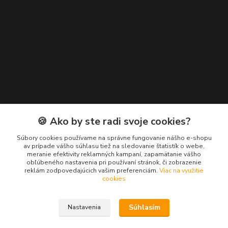
Kontakty
🍪 Ako by ste radi svoje cookies?
Zákaznícka podpora EuroNáradie
Súbory cookies používame na správne fungovanie nášho e-shopu
+421 911 629 846
av prípade vášho súhlasu tiež na sledovanie štatistík o webe,
meranie efektivity reklamných kampaní, zapamätanie vášho
(Po-Pia, 8-16 hod.)
obľúbeného nastavenia pri používaní stránok, či zobrazenie
reklám zodpovedajúcich vašim preferenciám.
Viac na využitie
info@euronaradie.sk
cookies
Súhlasím
Nastavenia