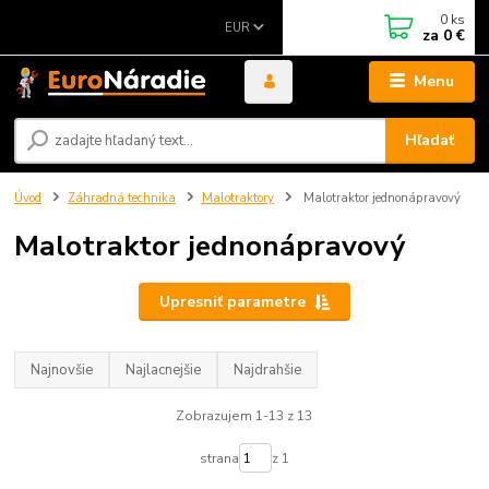
0
ks
EUR
za
0 €
Menu
Hľadať
Úvod
Záhradná technika
Malotraktory
Malotraktor jednonápravový
Malotraktor jednonápravový
Upresniť parametre
Najnovšie
Najlacnejšie
Najdrahšie
Zobrazujem 1-13 z 13
strana
z 1