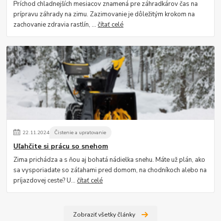
Príchod chladnejších mesiacov znamená pre záhradkárov čas na
prípravu záhrady na zimu. Zazimovanie je dôležitým krokom na
zachovanie zdravia rastlín, ...
čítať celé
22
.
11
.
2024
Čistenie a upratovanie
Uľahčite si prácu so snehom
Zima prichádza a s ňou aj bohatá nádielka snehu. Máte už plán, ako
sa vysporiadate so záľahami pred domom, na chodníkoch alebo na
príjazdovej ceste? U...
čítať celé
Zobraziť všetky články