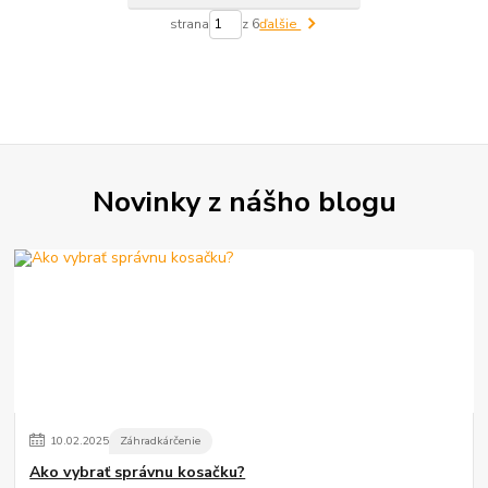
strana
z 6
ďalšie
Novinky z nášho blogu
10
.
02
.
2025
Záhradkárčenie
Ako vybrať správnu kosačku?