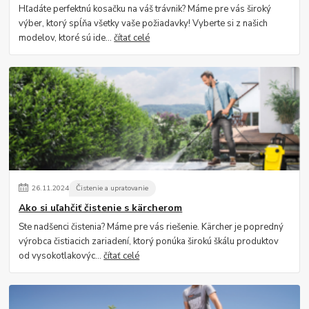
Hľadáte perfektnú kosačku na váš trávnik? Máme pre vás široký
výber, ktorý spĺňa všetky vaše požiadavky! Vyberte si z našich
modelov, ktoré sú ide...
čítať celé
26
.
11
.
2024
Čistenie a upratovanie
Ako si uľahčiť čistenie s kärcherom
Ste nadšenci čistenia? Máme pre vás riešenie. Kärcher je popredný
výrobca čistiacich zariadení, ktorý ponúka širokú škálu produktov
od vysokotlakovýc...
čítať celé