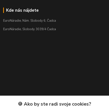
Kde nás nájdete
EuroNáradie, Nám. Slobody 6, Čadca
EuroNáradie, Slobody 3039/4 Čadca
Kontakty
🍪 Ako by ste radi svoje cookies?