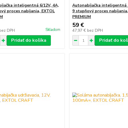
íjačka inteligentná 6/12V, 4A,
Autonabíjačka inteligentná 
ový proces nabíjania, EXTOL
9 stupňový proces nabíjani
UM
PREMIUM
59 €
Skladom
bez DPH
47,97 €
bez DPH
Pridať do košíka
Pridať do koš