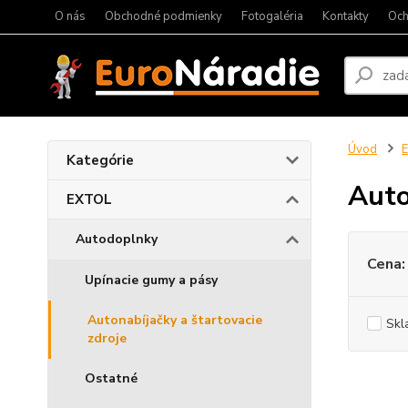
O nás
Obchodné podmienky
Fotogaléria
Kontakty
Och
Úvod
Kategórie
Auto
EXTOL
Autodoplnky
Cena:
Upínacie gumy a pásy
Autonabíjačky a štartovacie
Skl
zdroje
Ostatné