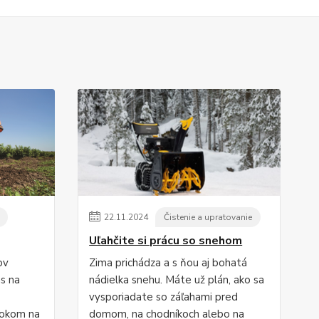
22
.
11
.
2024
Čistenie a upratovanie
Uľahčite si prácu so snehom
ov
Zima prichádza a s ňou aj bohatá
s na
nádielka snehu. Máte už plán, ako sa
vysporiadate so záľahami pred
rokom na
domom, na chodníkoch alebo na