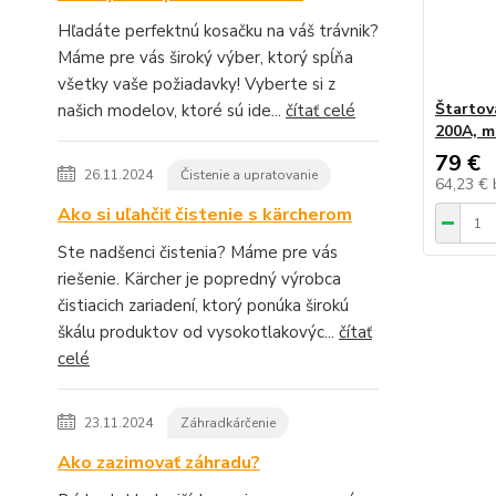
Hľadáte perfektnú kosačku na váš trávnik?
Máme pre vás široký výber, ktorý spĺňa
všetky vaše požiadavky! Vyberte si z
Štartov
našich modelov, ktoré sú ide...
čítať celé
200A, 
79 €
26.11.2024
Čistenie a upratovanie
64,23 €
Ako si uľahčiť čistenie s kärcherom
Ste nadšenci čistenia? Máme pre vás
riešenie. Kärcher je popredný výrobca
čistiacich zariadení, ktorý ponúka širokú
škálu produktov od vysokotlakovýc...
čítať
celé
23.11.2024
Záhradkárčenie
Ako zazimovať záhradu?