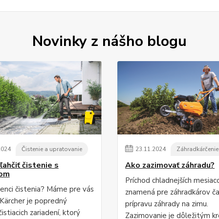
Novinky z nášho blogu
2024
Čistenie a upratovanie
23
.
11
.
2024
Záhradkárčenie
ľahčiť čistenie s
Ako zazimovať záhradu?
rom
Príchod chladnejších mesiac
enci čistenia? Máme pre vás
znamená pre záhradkárov ča
. Kärcher je popredný
prípravu záhrady na zimu.
istiacich zariadení, ktorý
Zazimovanie je dôležitým k