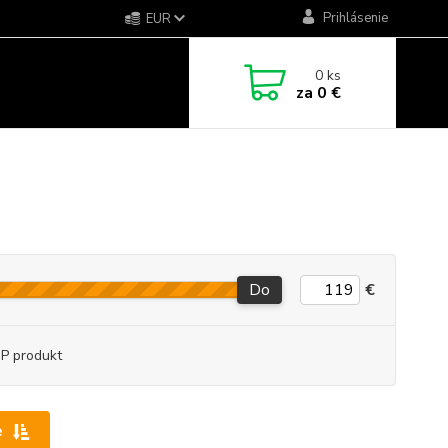
Prihlásenie
EUR
0
ks
za
0 €
Do
€
P produkt
e