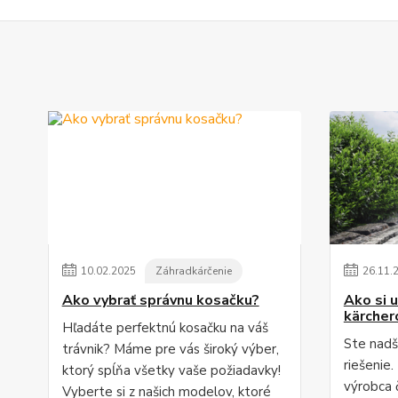
10
.
02
.
2025
Záhradkárčenie
26
.
11
.
Ako vybrať správnu kosačku?
Ako si u
kärche
Hľadáte perfektnú kosačku na váš
Ste nadš
trávnik? Máme pre vás široký výber,
riešenie
ktorý spĺňa všetky vaše požiadavky!
výrobca č
Vyberte si z našich modelov, ktoré