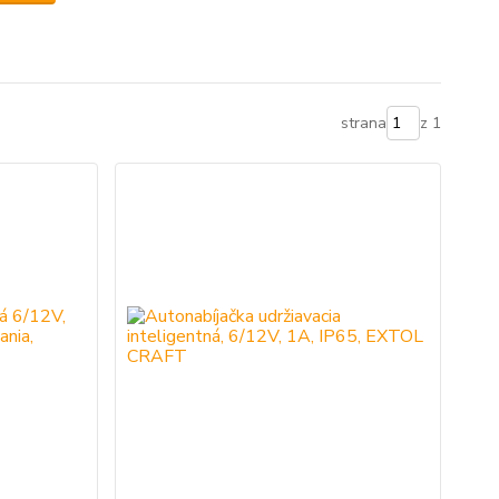
strana
z 1