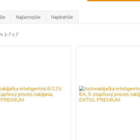
šie
Najlacnejšie
Najdrahšie
m 1-7 z 7