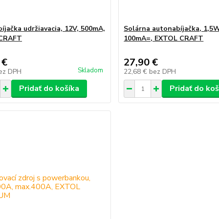
íjačka udržiavacia, 12V, 500mA,
Solárna autonabíjačka, 1,5
CRAFT
100mA=, EXTOL CRAFT
 €
27,90 €
Skladom
ez DPH
22,68 €
bez DPH
Pridať do košíka
Pridať do koš