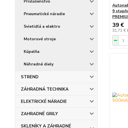
Príslušenstvo
Autonab
9 stupň
Pneumatické náradie
PREMI
39 €
Svietidlá a elektro
31,71 €
Motorové stroje
Kúpelňa
Náhradné diely
STREND
ZÁHRADNÁ TECHNIKA
ELEKTRICKÉ NÁRADIE
ZAHRADNÉ GRILY
SKLENÍKY A ZÁHRADNÉ