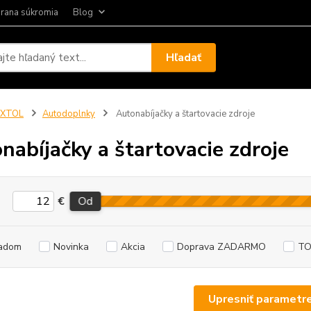
rana súkromia
Blog
Hľadať
EXTOL
Autodoplnky
Autonabíjačky a štartovacie zdroje
nabíjačky a štartovacie zdroje
€
Od
adom
Novinka
Akcia
Doprava ZADARMO
TO
Upresniť parametr