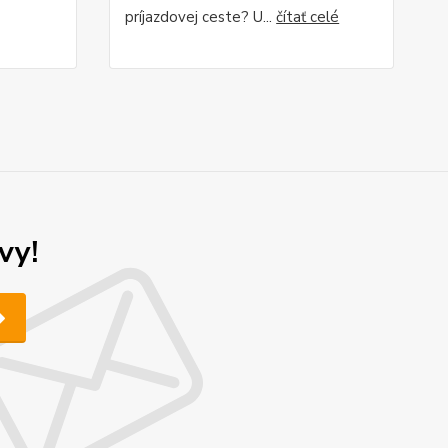
príjazdovej ceste? U...
čítať celé
vy!