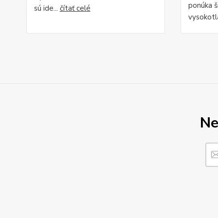
ponúka š
sú ide...
čítať celé
vysokotl
Ne