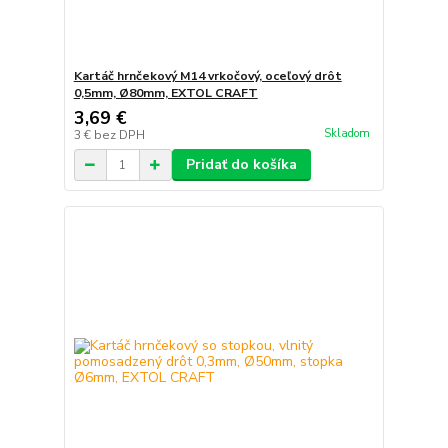
Kartáč hrnčekový M14 vrkočový, oceľový drôt
0,5mm, Ø80mm, EXTOL CRAFT
3,69 €
Skladom
3 €
bez DPH
Pridať do košíka