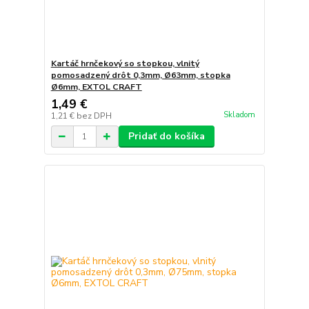
Kartáč hrnčekový so stopkou, vlnitý
pomosadzený drôt 0,3mm, Ø63mm, stopka
Ø6mm, EXTOL CRAFT
1,49 €
Skladom
1,21 €
bez DPH
Pridať do košíka