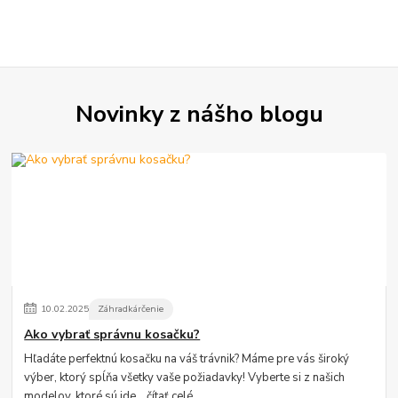
Novinky z nášho blogu
10
.
02
.
2025
Záhradkárčenie
Ako vybrať správnu kosačku?
Hľadáte perfektnú kosačku na váš trávnik? Máme pre vás široký
výber, ktorý spĺňa všetky vaše požiadavky! Vyberte si z našich
modelov, ktoré sú ide...
čítať celé