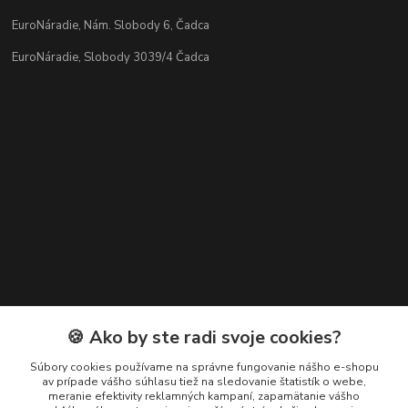
EuroNáradie, Nám. Slobody 6, Čadca
EuroNáradie, Slobody 3039/4 Čadca
Kontakty
🍪 Ako by ste radi svoje cookies?
Zákaznícka podpora EuroNáradie
Súbory cookies používame na správne fungovanie nášho e-shopu
+421 911 629 846
av prípade vášho súhlasu tiež na sledovanie štatistík o webe,
meranie efektivity reklamných kampaní, zapamätanie vášho
(Po-Pia, 8-16 hod.)