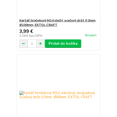
Kartáč hrnčekový M14 vlnitý, oceľový drôt 0,3mm,
Ø100mm, EXTOL CRAFT
3,99 €
Skladom
3,24 €
bez DPH
Pridať do košíka