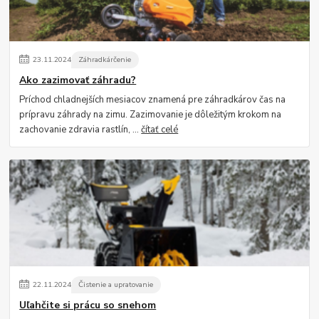
23
.
11
.
2024
Záhradkárčenie
Ako zazimovať záhradu?
Príchod chladnejších mesiacov znamená pre záhradkárov čas na
prípravu záhrady na zimu. Zazimovanie je dôležitým krokom na
zachovanie zdravia rastlín, ...
čítať celé
22
.
11
.
2024
Čistenie a upratovanie
Uľahčite si prácu so snehom