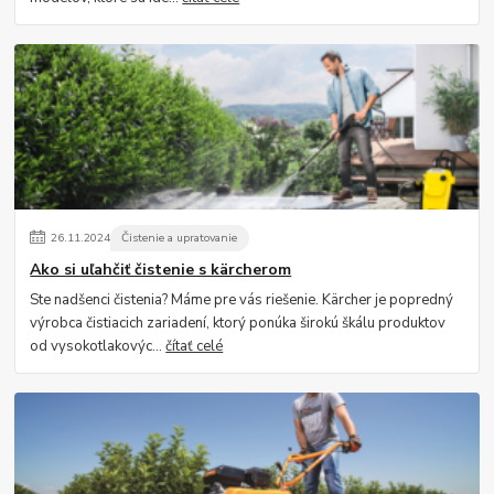
26
.
11
.
2024
Čistenie a upratovanie
Ako si uľahčiť čistenie s kärcherom
Ste nadšenci čistenia? Máme pre vás riešenie. Kärcher je popredný
výrobca čistiacich zariadení, ktorý ponúka širokú škálu produktov
od vysokotlakovýc...
čítať celé