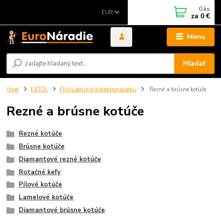
0
ks
EUR
za
0 €
Menu
Hľadať
Úvod
EXTOL
Príslušenstvo k elektronáradiu
Rezné a brúsne kotúče
Rezné a brúsne kotúče
Rezné kotúče
Brúsne kotúče
Diamantové rezné kotúče
Rotačné kefy
Pílové kotúče
Lamelové kotúče
Diamantové brúsne kotúče