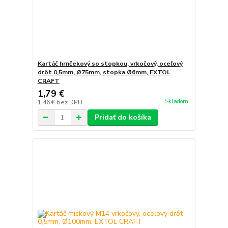
Kartáč hrnčekový so stopkou, vrkočový, oceľový
drôt 0,5mm, Ø75mm, stopka Ø6mm, EXTOL
CRAFT
1,79 €
Skladom
1,46 €
bez DPH
Pridať do košíka