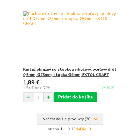
Kartáč okružný so stopkou vrkočový, oceľový drôt
0,5mm, Ø75mm, stopka Ø6mm, EXTOL CRAFT
1,89 €
Skladom
1,54 €
bez DPH
Pridať do košíka
Načítať ďalšie produkty (20)
strana
z 13
ďalšie