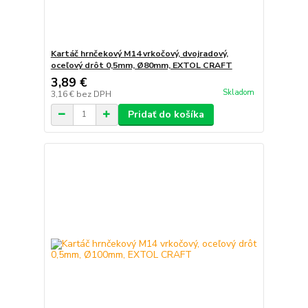
Kartáč hrnčekový M14 vrkočový, dvojradový,
oceľový drôt 0,5mm, Ø80mm, EXTOL CRAFT
3,89 €
Skladom
3,16 €
bez DPH
Pridať do košíka