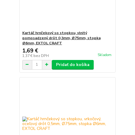
Kartáč hrnčekový so stopkou, vlnitý
pomosadzený drôt 0,3mm, Ø75mm, stopka
Ø6mm, EXTOL CRAFT
1,69 €
Skladom
1,37 €
bez DPH
Pridať do košíka