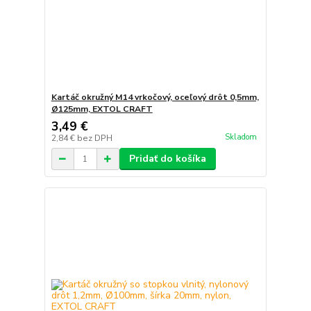
Kartáč okružný M14 vrkočový, oceľový drôt 0,5mm,
Ø125mm, EXTOL CRAFT
3,49 €
Skladom
2,84 €
bez DPH
Pridať do košíka