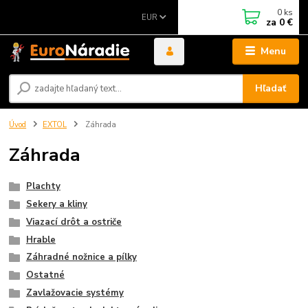
0
ks
EUR
za
0 €
Menu
Hľadať
Úvod
EXTOL
Záhrada
Záhrada
Plachty
Sekery a kliny
Viazací drôt a ostriče
Hrable
Záhradné nožnice a pílky
Ostatné
Zavlažovacie systémy