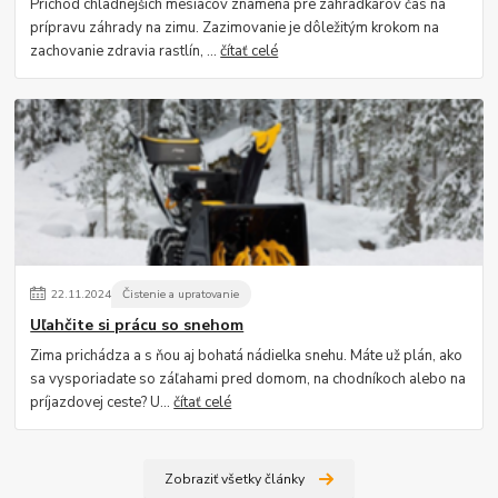
Príchod chladnejších mesiacov znamená pre záhradkárov čas na
prípravu záhrady na zimu. Zazimovanie je dôležitým krokom na
zachovanie zdravia rastlín, ...
čítať celé
22
.
11
.
2024
Čistenie a upratovanie
Uľahčite si prácu so snehom
Zima prichádza a s ňou aj bohatá nádielka snehu. Máte už plán, ako
sa vysporiadate so záľahami pred domom, na chodníkoch alebo na
príjazdovej ceste? U...
čítať celé
Zobraziť všetky články