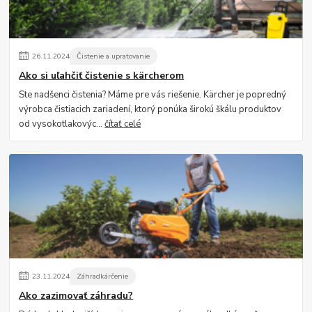
26
.
11
.
2024
Čistenie a upratovanie
Ako si uľahčiť čistenie s kärcherom
Ste nadšenci čistenia? Máme pre vás riešenie. Kärcher je popredný
výrobca čistiacich zariadení, ktorý ponúka širokú škálu produktov
od vysokotlakovýc...
čítať celé
23
.
11
.
2024
Záhradkárčenie
Ako zazimovať záhradu?