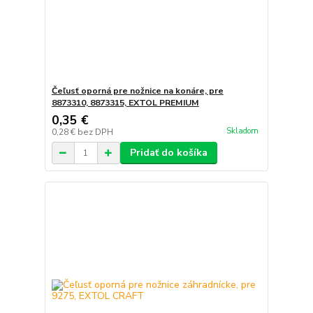
Čeľusť oporná pre nožnice na konáre, pre
8873310, 8873315, EXTOL PREMIUM
0,35 €
Skladom
0,28 €
bez DPH
Pridať do košíka