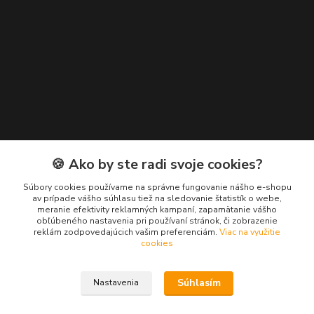
Kontakty
🍪 Ako by ste radi svoje cookies?
Zákaznícka podpora EuroNáradie
Súbory cookies používame na správne fungovanie nášho e-shopu
+421 911 629 846
av prípade vášho súhlasu tiež na sledovanie štatistík o webe,
meranie efektivity reklamných kampaní, zapamätanie vášho
(Po-Pia, 8-16 hod.)
obľúbeného nastavenia pri používaní stránok, či zobrazenie
reklám zodpovedajúcich vašim preferenciám.
Viac na využitie
info@euronaradie.sk
cookies
Súhlasím
Nastavenia