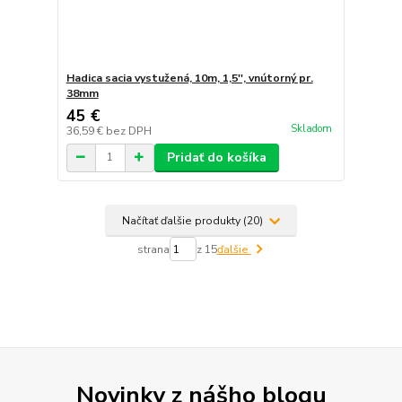
Hadica sacia vystužená, 10m, 1,5'', vnútorný pr.
38mm
45 €
Skladom
36,59 €
bez DPH
Pridať do košíka
Načítať ďalšie produkty (20)
strana
z 15
ďalšie
Novinky z nášho blogu