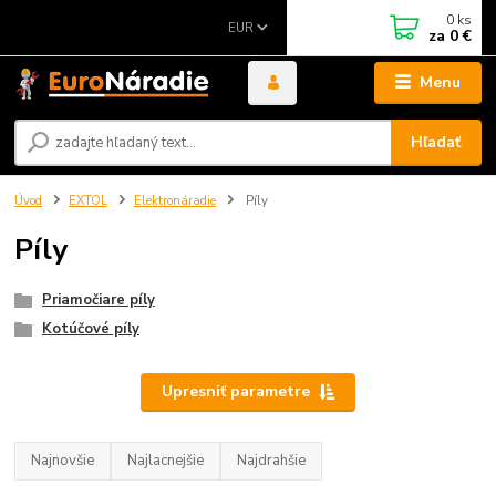
0
ks
EUR
za
0 €
Menu
Hľadať
Úvod
EXTOL
Elektronáradie
Píly
Píly
Priamočiare píly
Kotúčové píly
Upresniť parametre
Najnovšie
Najlacnejšie
Najdrahšie