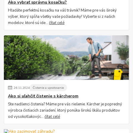
Ako vybrať správnu kosačku?
Hľadáte perfektnú kosačku na váš trávnik? Máme pre vás široký
výber, ktorý spĺňa všetky vaše požiadavky! Vyberte si z našich
modelov, ktoré sú ide...
čítať celé
26
.
11
.
2024
Čistenie a upratovanie
Ako si uľahčiť čistenie s kärcherom
Ste nadšenci čistenia? Máme pre vás riešenie. Kärcher je popredný
výrobca čistiacich zariadení, ktorý ponúka širokú škálu produktov
od vysokotlakovýc...
čítať celé