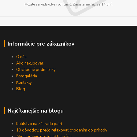
Môžete sa kedykoľvek odhlásiť. Zasielame raz za 14 dní.
Informácie pre zákazníkov
O nás
Ako nakupovať
Obchodné podmienky
Fotogaléria
Kontakty
Blog
Najčítanejšie na blogu
Kutilstvo na záhradu patrí
10 dôvodov, prečo relaxovať chodením do prírody
Ako správne pestovať tulipány