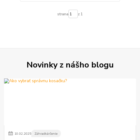
strana
z 1
Novinky z nášho blogu
10
.
02
.
2025
Záhradkárčenie