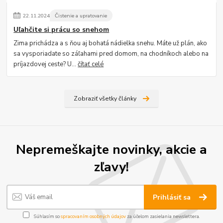
22
.
11
.
2024
Čistenie a upratovanie
Uľahčite si prácu so snehom
Zima prichádza a s ňou aj bohatá nádielka snehu. Máte už plán, ako
sa vysporiadate so záľahami pred domom, na chodníkoch alebo na
príjazdovej ceste? U...
čítať celé
Zobraziť všetky články
Nepremeškajte novinky, akcie a
zľavy!
Prihlásiť sa
Súhlasím so
spracovaním osobných údajov
za účelom zasielania newslettera.