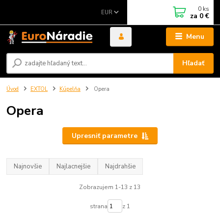
0
ks
EUR
za
0 €
Menu
Hľadať
Úvod
EXTOL
Kúpelňa
Opera
Opera
Upresniť parametre
Najnovšie
Najlacnejšie
Najdrahšie
Zobrazujem 1-13 z 13
strana
z 1