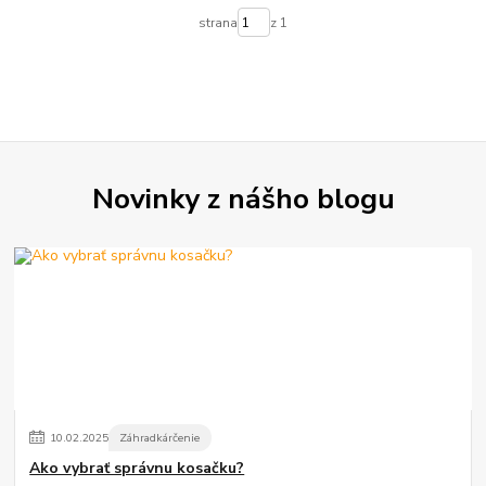
strana
z 1
Novinky z nášho blogu
10
.
02
.
2025
Záhradkárčenie
Ako vybrať správnu kosačku?