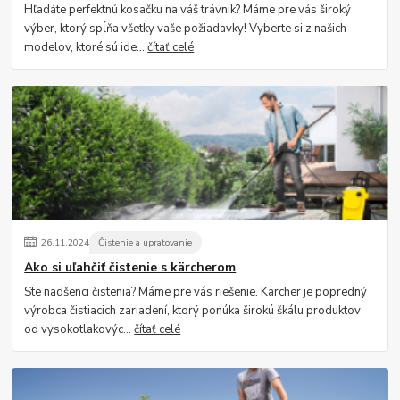
Hľadáte perfektnú kosačku na váš trávnik? Máme pre vás široký
výber, ktorý spĺňa všetky vaše požiadavky! Vyberte si z našich
modelov, ktoré sú ide...
čítať celé
26
.
11
.
2024
Čistenie a upratovanie
Ako si uľahčiť čistenie s kärcherom
Ste nadšenci čistenia? Máme pre vás riešenie. Kärcher je popredný
výrobca čistiacich zariadení, ktorý ponúka širokú škálu produktov
od vysokotlakovýc...
čítať celé