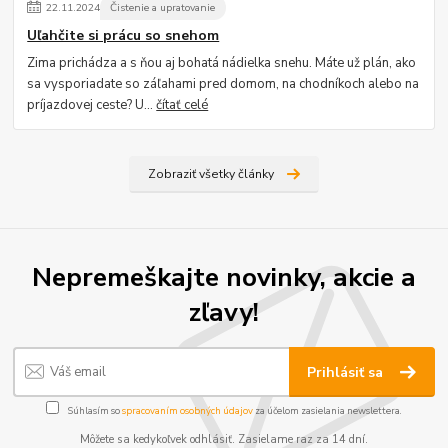
22
.
11
.
2024
Čistenie a upratovanie
Uľahčite si prácu so snehom
Zima prichádza a s ňou aj bohatá nádielka snehu. Máte už plán, ako
sa vysporiadate so záľahami pred domom, na chodníkoch alebo na
príjazdovej ceste? U...
čítať celé
Zobraziť všetky články
Nepremeškajte novinky, akcie a
zľavy!
Prihlásiť sa
Súhlasím so
spracovaním osobných údajov
za účelom zasielania newslettera.
Môžete sa kedykoľvek odhlásiť. Zasielame raz za 14 dní.