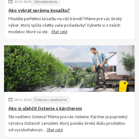
10
.
02
.
2025
Záhradkárčenie
Ako vybrať správnu kosačku?
Hľadáte perfektnú kosačku na váš trávnik? Máme pre vás široký
výber, ktorý spĺňa všetky vaše požiadavky! Vyberte si z našich
modelov, ktoré sú ide...
čítať celé
26
.
11
.
2024
Čistenie a upratovanie
Ako si uľahčiť čistenie s kärcherom
Ste nadšenci čistenia? Máme pre vás riešenie. Kärcher je popredný
výrobca čistiacich zariadení, ktorý ponúka širokú škálu produktov
od vysokotlakovýc...
čítať celé