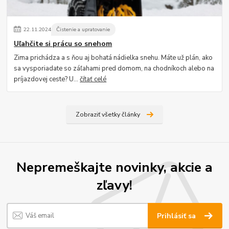
22
.
11
.
2024
Čistenie a upratovanie
Uľahčite si prácu so snehom
Zima prichádza a s ňou aj bohatá nádielka snehu. Máte už plán, ako
sa vysporiadate so záľahami pred domom, na chodníkoch alebo na
príjazdovej ceste? U...
čítať celé
Zobraziť všetky články
Nepremeškajte novinky, akcie a
zľavy!
Prihlásiť sa