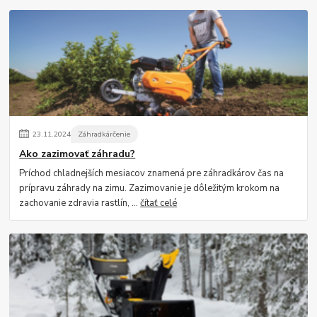
23
.
11
.
2024
Záhradkárčenie
Ako zazimovať záhradu?
Príchod chladnejších mesiacov znamená pre záhradkárov čas na
prípravu záhrady na zimu. Zazimovanie je dôležitým krokom na
zachovanie zdravia rastlín, ...
čítať celé