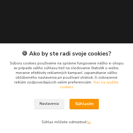
Kontakty
🍪 Ako by ste radi svoje cookies?
Zákaznícka podpora EuroNáradie
Súbory cookies používame na správne fungovanie nášho e-shopu
+421 911 629 846
av prípade vášho súhlasu tiež na sledovanie štatistík o webe,
meranie efektivity reklamných kampaní, zapamätanie vášho
(Po-Pia, 8-16 hod.)
obľúbeného nastavenia pri používaní stránok, či zobrazenie
reklám zodpovedajúcich vašim preferenciám.
Viac na využitie
info@euronaradie.sk
cookies
Súhlasím
Nastavenia
Súhlas môžete odmietnuť
tu
.
Vytvorené na
Eshop-rychlo.sk