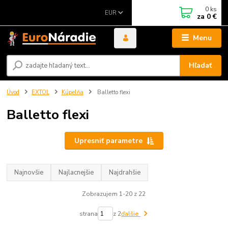
0
ks
EUR
za
0 €
Menu
Hľadať
Úvod
EXTOL
Kúpelňa
Balletto flexi
Balletto flexi
Upresniť parametre
Najnovšie
Najlacnejšie
Najdrahšie
Zobrazujem 1-20 z 22
strana
z 2
ďalšie