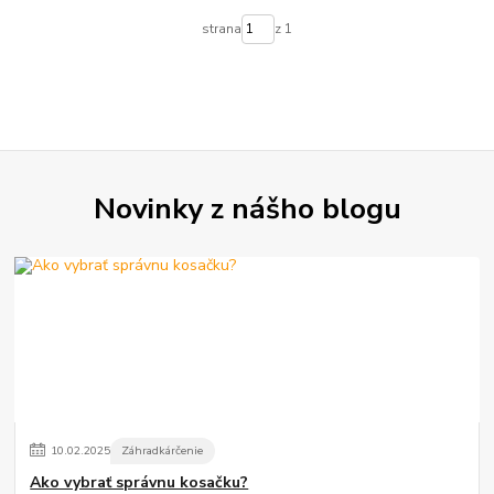
strana
z 1
Novinky z nášho blogu
10
.
02
.
2025
Záhradkárčenie
Ako vybrať správnu kosačku?