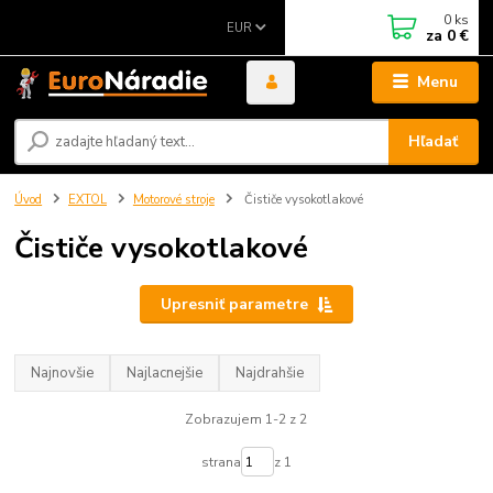
0
ks
EUR
za
0 €
Menu
Hľadať
Úvod
EXTOL
Motorové stroje
Čističe vysokotlakové
Čističe vysokotlakové
Upresniť parametre
Najnovšie
Najlacnejšie
Najdrahšie
Zobrazujem 1-2 z 2
strana
z 1