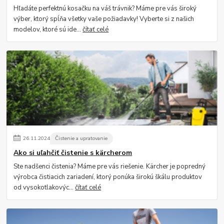
Hľadáte perfektnú kosačku na váš trávnik? Máme pre vás široký
výber, ktorý spĺňa všetky vaše požiadavky! Vyberte si z našich
modelov, ktoré sú ide...
čítať celé
26
.
11
.
2024
Čistenie a upratovanie
Ako si uľahčiť čistenie s kärcherom
Ste nadšenci čistenia? Máme pre vás riešenie. Kärcher je popredný
výrobca čistiacich zariadení, ktorý ponúka širokú škálu produktov
od vysokotlakovýc...
čítať celé