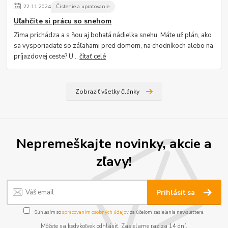
22
.
11
.
2024
Čistenie a upratovanie
Uľahčite si prácu so snehom
Zima prichádza a s ňou aj bohatá nádielka snehu. Máte už plán, ako
sa vysporiadate so záľahami pred domom, na chodníkoch alebo na
príjazdovej ceste? U...
čítať celé
Zobraziť všetky články
Nepremeškajte novinky, akcie a
zľavy!
Prihlásiť sa
Súhlasím so
spracovaním osobných údajov
za účelom zasielania newslettera.
Môžete sa kedykoľvek odhlásiť. Zasielame raz za 14 dní.