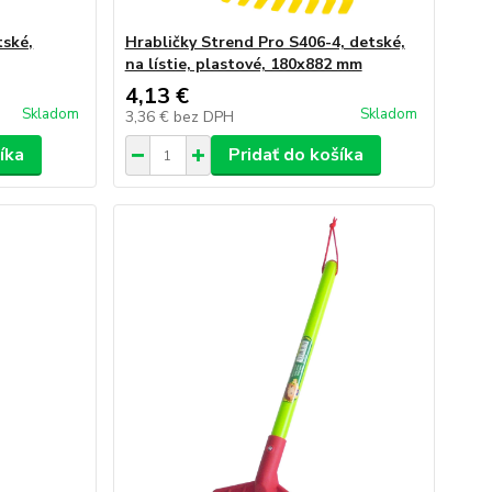
tské,
Hrabličky Strend Pro S406-4, detské,
na lístie, plastové, 180x882 mm
4,13 €
Skladom
Skladom
3,36 €
bez DPH
íka
Pridať do košíka