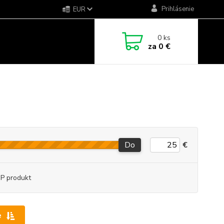
Prihlásenie
EUR
0
ks
za
0 €
Do
€
P produkt
e