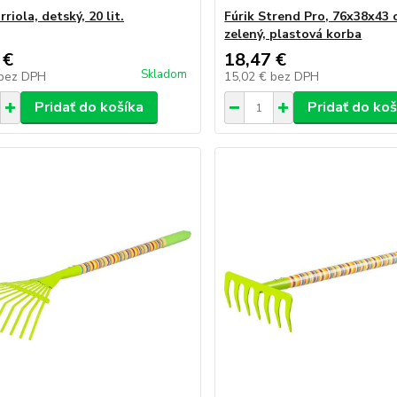
rriola, detský, 20 lit.
Fúrik Strend Pro, 76x38x43 
zelený, plastová korba
 €
18,47 €
Skladom
bez DPH
15,02 €
bez DPH
Pridať do košíka
Pridať do koš