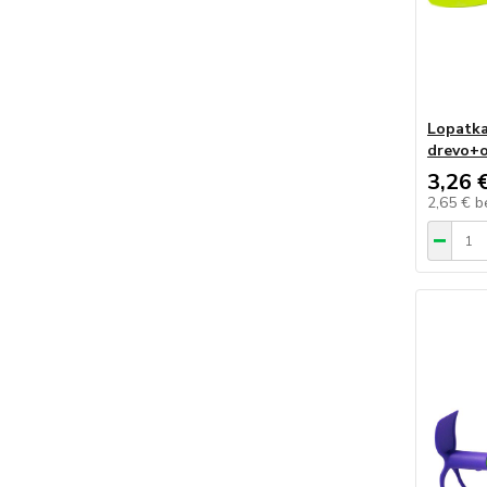
Lopatka
drevo+o
3,26 
2,65 €
b