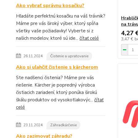
Ako vybrať správnu kosačku?
Hľadáte perfektnú kosačku na váš trávnik?
Hrablič
Máme pre vás široký výber, ktorý spĺňa
na tráv
všetky vaše požiadavky! Vyberte si z
4,27 
našich modelov, ktoré sú ide...
čítať celé
3,47 €
b
26.11.2024
Čistenie a upratovanie
Ako si uľahčiť čistenie s kärcherom
Ste nadšenci čistenia? Máme pre vás
riešenie. Kärcher je popredný výrobca
čistiacich zariadení, ktorý ponúka širokú
škálu produktov od vysokotlakovýc...
čítať
celé
23.11.2024
Záhradkárčenie
Ako zazimovať záhradu?