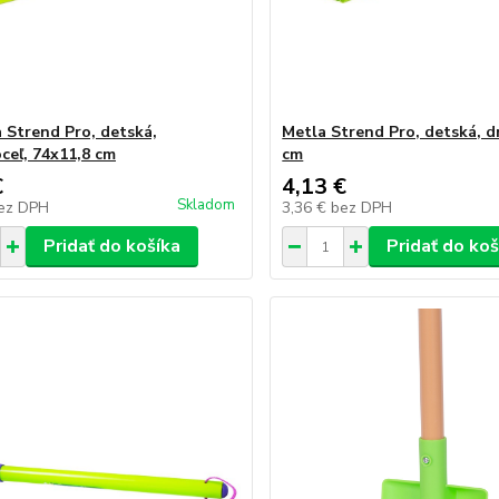
 Strend Pro, detská,
Metla Strend Pro, detská, d
ceľ, 74x11,8 cm
cm
€
4,13 €
Skladom
ez DPH
3,36 €
bez DPH
Pridať do košíka
Pridať do koš