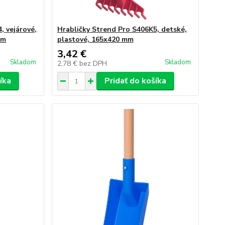
, vejárové,
Hrabličky Strend Pro S406K5, detské,
mm
plastové, 165x420 mm
3,42 €
Skladom
Skladom
2,78 €
bez DPH
íka
Pridať do košíka