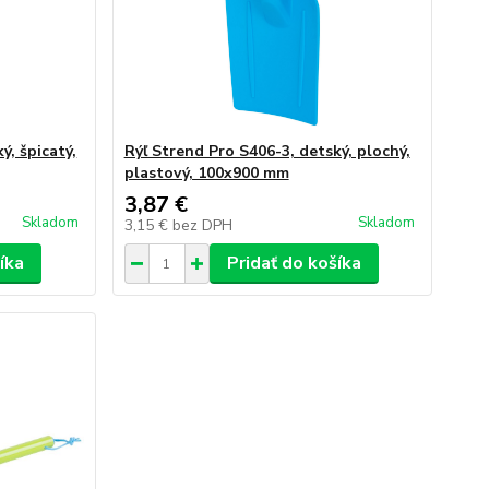
ý, špicatý,
Rýľ Strend Pro S406-3, detský, plochý,
plastový, 100x900 mm
3,87 €
Skladom
Skladom
3,15 €
bez DPH
íka
Pridať do košíka