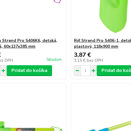
 Strend Pro S406K6, detská,
Rýľ Strend Pro S406-1, detsk
á, 60x137x385 mm
plastový, 118x900 mm
€
3,87 €
Skladom
ez DPH
3,15 €
bez DPH
Pridať do košíka
Pridať do koš