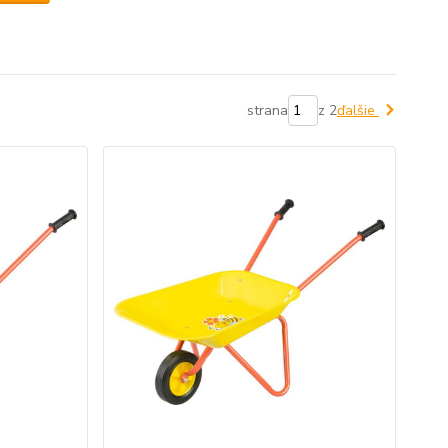
strana
z 2
ďalšie