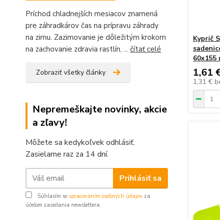
Príchod chladnejších mesiacov znamená
pre záhradkárov čas na prípravu záhrady
na zimu. Zazimovanie je dôležitým krokom
Kyprič 
sadenic
na zachovanie zdravia rastlín, ...
čítať celé
60x155
1,61 
Zobraziť všetky články
1,31 €
b
Nepremeškajte novinky, akcie
a zľavy!
Môžete sa kedykoľvek odhlásiť.
Zasielame raz za 14 dní.
Prihlásiť sa
Súhlasím so
spracovaním osobných údajov
za
účelom zasielania newslettera.