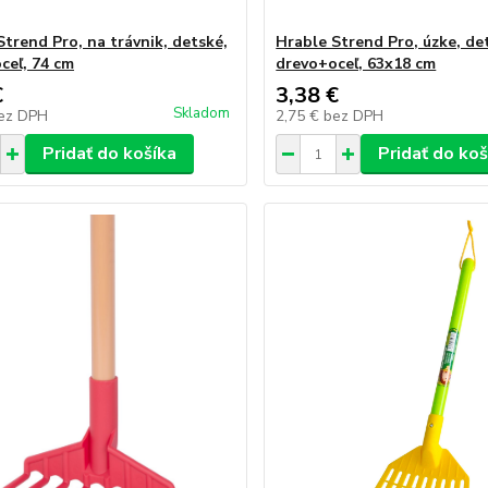
Strend Pro, na trávnik, detské,
Hrable Strend Pro, úzke, de
ceľ, 74 cm
drevo+oceľ, 63x18 cm
€
3,38 €
Skladom
ez DPH
2,75 €
bez DPH
Pridať do košíka
Pridať do koš