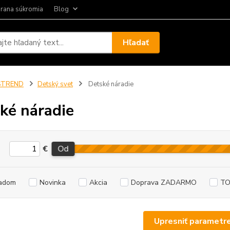
rana súkromia
Blog
Hľadať
STREND
Detský svet
Detské náradie
ké náradie
€
Od
adom
Novinka
Akcia
Doprava ZADARMO
TO
Upresniť parametr