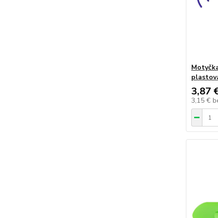
Motyčka
plastov
3,87 
3,15 €
b