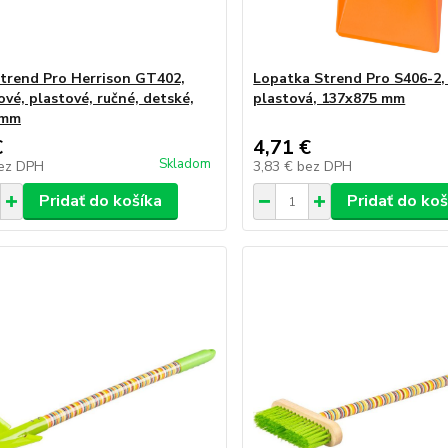
Strend Pro Herrison GT402,
Lopatka Strend Pro S406-2,
ové, plastové, ručné, detské,
plastová, 137x875 mm
 mm
€
4,71 €
Skladom
ez DPH
3,83 €
bez DPH
Pridať do košíka
Pridať do koš