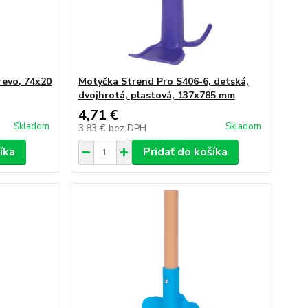
revo, 74x20
Motyčka Strend Pro S406-6, detská,
dvojhrotá, plastová, 137x785 mm
4,71 €
Skladom
Skladom
3,83 €
bez DPH
íka
Pridať do košíka