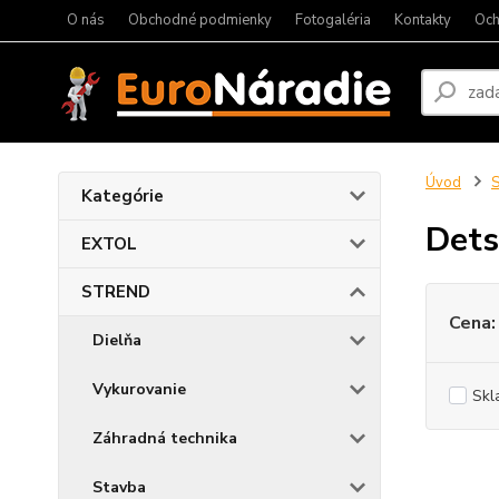
O nás
Obchodné podmienky
Fotogaléria
Kontakty
Och
Úvod
Kategórie
Dets
EXTOL
STREND
Cena:
Dielňa
Vykurovanie
Skl
Záhradná technika
Stavba