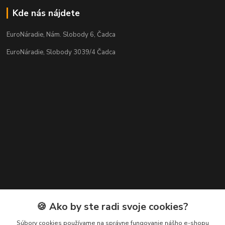
Kde nás nájdete
EuroNáradie, Nám. Slobody 6, Čadca
EuroNáradie, Slobody 3039/4 Čadca
Kontakty
🍪 Ako by ste radi svoje cookies?
Zákaznícka podpora EuroNáradie
Súbory cookies používame na správne fungovanie nášho e-shopu