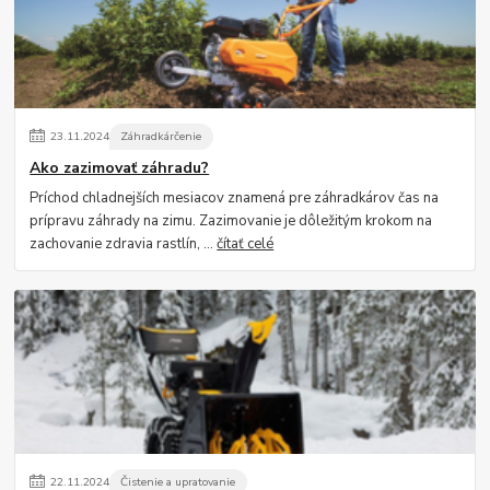
23
.
11
.
2024
Záhradkárčenie
Ako zazimovať záhradu?
Príchod chladnejších mesiacov znamená pre záhradkárov čas na
prípravu záhrady na zimu. Zazimovanie je dôležitým krokom na
zachovanie zdravia rastlín, ...
čítať celé
22
.
11
.
2024
Čistenie a upratovanie