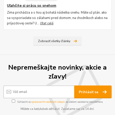
Uľahčite si prácu so snehom
Zima prichádza a s ňou aj bohatá nádielka snehu. Máte už plán, ako
sa vysporiadate so záľahami pred domom, na chodníkoch alebo na
príjazdovej ceste? U...
čítať celé
Zobraziť všetky články
Nepremeškajte novinky, akcie a
zľavy!
Prihlásiť sa
Súhlasím so
spracovaním osobných údajov
za účelom zasielania newslettera.
Môžete sa kedykoľvek odhlásiť. Zasielame raz za 14 dní.