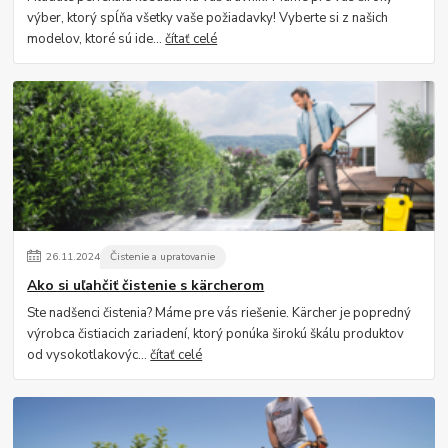
výber, ktorý spĺňa všetky vaše požiadavky! Vyberte si z našich
modelov, ktoré sú ide...
čítať celé
26
.
11
.
2024
Čistenie a upratovanie
Ako si uľahčiť čistenie s kärcherom
Ste nadšenci čistenia? Máme pre vás riešenie. Kärcher je popredný
výrobca čistiacich zariadení, ktorý ponúka širokú škálu produktov
od vysokotlakovýc...
čítať celé