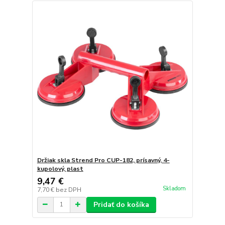
Držiak skla Strend Pro CUP-182, prísavný, 4-
kupolový, plast
9,47 €
Skladom
7,70 €
bez DPH
Pridať do košíka