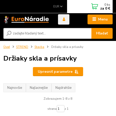
0
ks
EUR
za
0 €
Menu
Hľadať
Úvod
STREND
Stavba
Držiaky skla a prísavky
Držiaky skla a prísavky
Upresniť parametre
Najnovšie
Najlacnejšie
Najdrahšie
Zobrazujem 1-8 z 8
strana
z 1