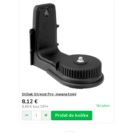
Držiak Strend Pro, magnetický
8,12 €
Skladom
6,60 €
bez DPH
Pridať do košíka