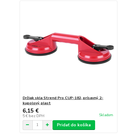
Držiak skla Strend Pro CUP-182, prísavný, 2-
kupolový, plast
6,15 €
Skladom
5 €
bez DPH
Pridať do košíka