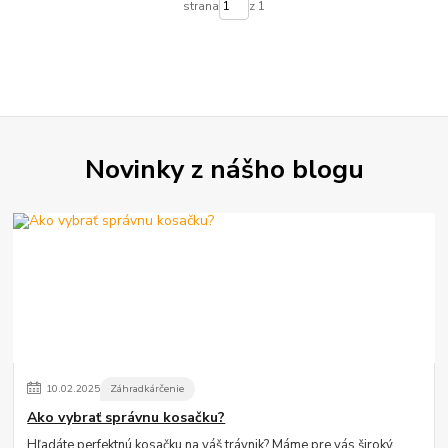
strana
z 1
Novinky z nášho blogu
10
.
02
.
2025
Záhradkárčenie
Ako vybrať správnu kosačku?
Hľadáte perfektnú kosačku na váš trávnik? Máme pre vás široký