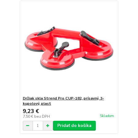
Držiak skla Strend Pro CUP-182, prísavný, 3-
kupolový, plast
9,23 €
Skladom
7,50 €
bez DPH
Pridať do košíka