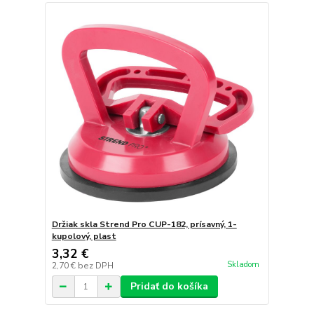
Držiak skla Strend Pro CUP-182, prísavný, 1-
kupolový, plast
3,32 €
Skladom
2,70 €
bez DPH
Pridať do košíka