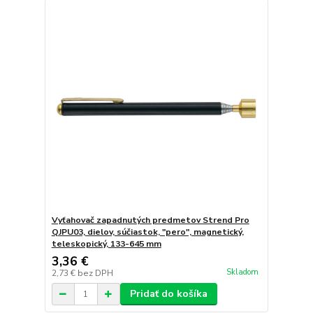
Vyťahovač zapadnutých predmetov Strend Pro
QJPU03, dielov, súčiastok, "pero", magnetický,
teleskopický, 133-645 mm
3,36 €
Skladom
2,73 €
bez DPH
Pridať do košíka