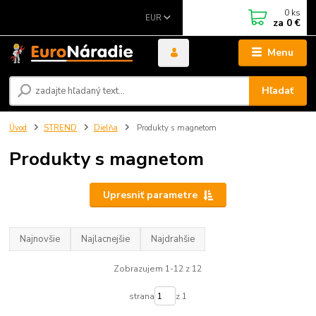
0
ks
EUR
za
0 €
Menu
Hľadať
Úvod
STREND
Dielňa
Produkty s magnetom
Produkty s magnetom
Upresniť parametre
Najnovšie
Najlacnejšie
Najdrahšie
Zobrazujem 1-12 z 12
strana
z 1