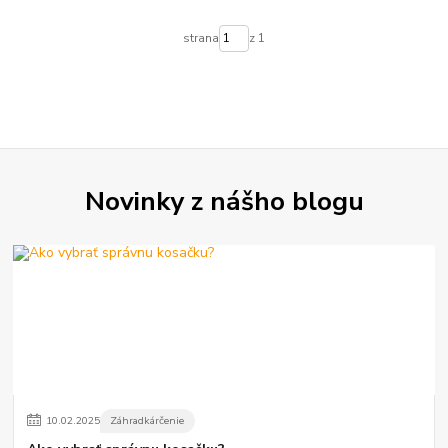
strana
z 1
Novinky z nášho blogu
10
.
02
.
2025
Záhradkárčenie