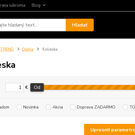
rana súkromia
Blog
Hľadať
STREND
Dielňa
Kolieska
eska
€
Od
adom
Novinka
Akcia
Doprava ZADARMO
TO
Upresniť parametr