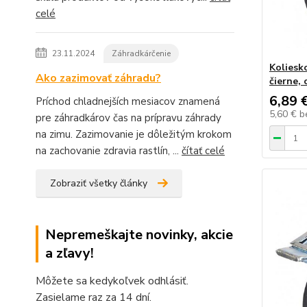
celé
23.11.2024
Záhradkárčenie
Koliesk
Ako zazimovať záhradu?
čierne,
6,89 
Príchod chladnejších mesiacov znamená
5,60 €
b
pre záhradkárov čas na prípravu záhrady
na zimu. Zazimovanie je dôležitým krokom
na zachovanie zdravia rastlín, ...
čítať celé
Zobraziť všetky články
Nepremeškajte novinky, akcie
a zľavy!
Môžete sa kedykoľvek odhlásiť.
Zasielame raz za 14 dní.