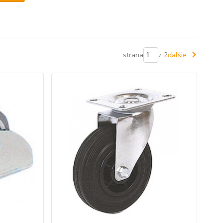
strana
z 2
ďalšie