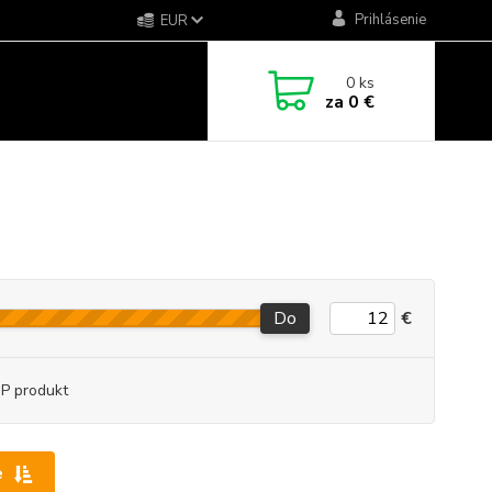
Prihlásenie
EUR
0
ks
za
0 €
Do
€
P produkt
e