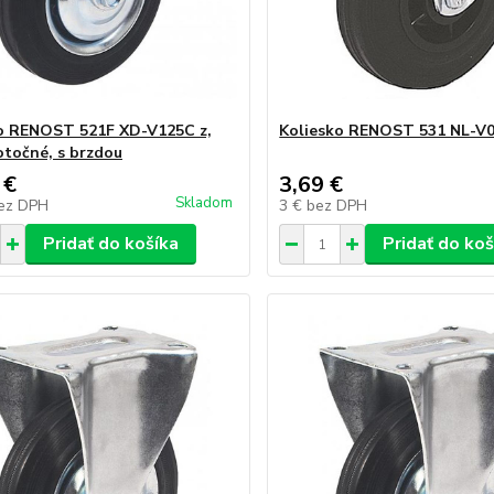
o RENOST 521F XD-V125C z,
Koliesko RENOST 531 NL-V
 otočné, s brzdou
 €
3,69 €
Skladom
ez DPH
3 €
bez DPH
Pridať do košíka
Pridať do koš