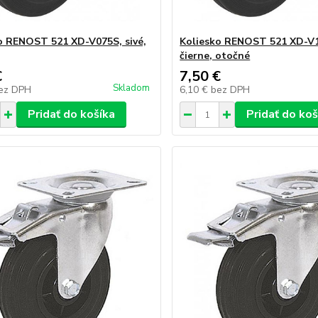
o RENOST 521 XD-V075S, sivé,
Koliesko RENOST 521 XD-V1
čierne, otočné
€
7,50 €
Skladom
ez DPH
6,10 €
bez DPH
Pridať do košíka
Pridať do koš