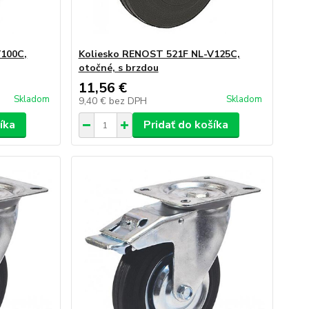
V100C,
Koliesko RENOST 521F NL-V125C,
otočné, s brzdou
11,56 €
Skladom
Skladom
9,40 €
bez DPH
íka
Pridať do košíka