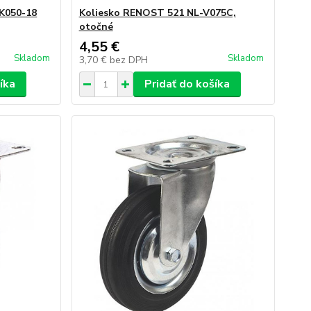
K050-18
Koliesko RENOST 521 NL-V075C,
otočné
4,55 €
Skladom
Skladom
3,70 €
bez DPH
íka
Pridať do košíka