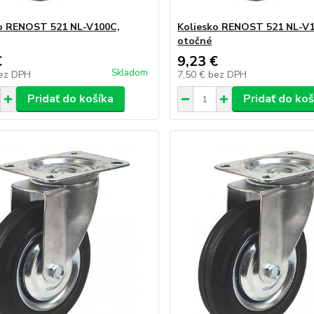
o RENOST 521 NL-V100C,
Koliesko RENOST 521 NL-V
otočné
€
9,23 €
Skladom
ez DPH
7,50 €
bez DPH
Pridať do košíka
Pridať do koš