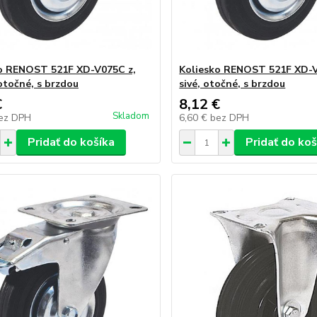
o RENOST 521F XD-V075C z,
Koliesko RENOST 521F XD-V
 otočné, s brzdou
sivé, otočné, s brzdou
€
8,12 €
Skladom
ez DPH
6,60 €
bez DPH
Pridať do košíka
Pridať do koš