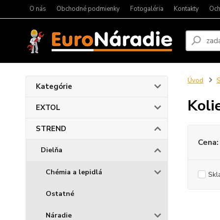
O nás
Obchodné podmienky
Fotogaléria
Kontakty
Och
Úvod
Kategórie
Koli
EXTOL
STREND
Cena:
Dielňa
Chémia a lepidlá
Skl
Ostatné
Náradie