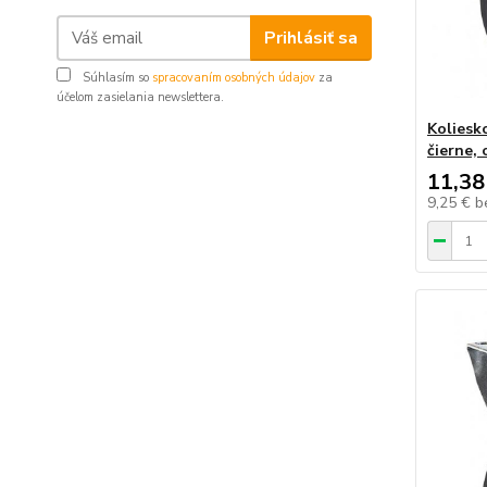
Prihlásiť sa
Súhlasím so
spracovaním osobných údajov
za
účelom zasielania newslettera.
Koliesk
čierne,
11,38
9,25 €
b