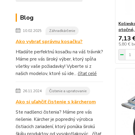
Blog
Koliesk
otočné,
10.02.2025
Záhradkárčenie
7,13 
Ako vybrať správnu kosačku?
5,80 €
b
Hľadáte perfektnú kosačku na váš trávnik?
Máme pre vás široký výber, ktorý spĺňa
všetky vaše požiadavky! Vyberte si z
našich modelov, ktoré sú ide...
čítať celé
26.11.2024
Čistenie a upratovanie
Ako si uľahčiť čistenie s kärcherom
Ste nadšenci čistenia? Máme pre vás
riešenie. Kärcher je popredný výrobca
čistiacich zariadení, ktorý ponúka širokú
škálu produktov od vysokotlakovýc...
čítať