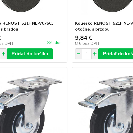
o RENOST 521F NL-V075C,
Koliesko RENOST 521F NL-
 s brzdou
otočné, s brzdou
€
9,84 €
Skladom
ez DPH
8 €
bez DPH
Pridať do košíka
Pridať do koš