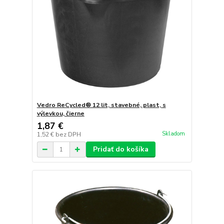
Vedro ReCycled® 12 lit, stavebné, plast, s
výlevkou, čierne
1,87 €
Skladom
1,52 €
bez DPH
Pridať do košíka