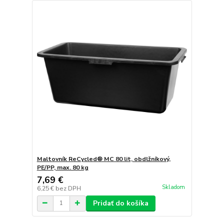
Maltovník ReCycled® MC 80 lit, obdlžníkový,
PE/PP, max. 80 kg
7,69 €
Skladom
6,25 €
bez DPH
Pridať do košíka