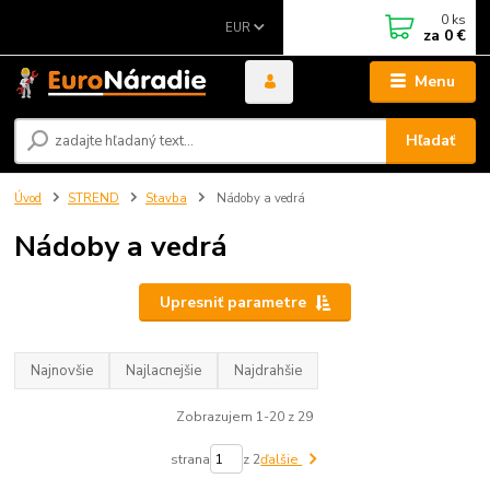
0
ks
EUR
za
0 €
Menu
Hľadať
Úvod
STREND
Stavba
Nádoby a vedrá
Nádoby a vedrá
Upresniť parametre
Najnovšie
Najlacnejšie
Najdrahšie
Zobrazujem 1-20 z 29
strana
z 2
ďalšie