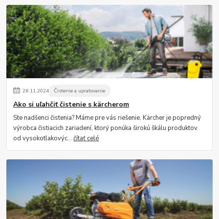
26
.
11
.
2024
Čistenie a upratovanie
Ako si uľahčiť čistenie s kärcherom
Ste nadšenci čistenia? Máme pre vás riešenie. Kärcher je popredný
výrobca čistiacich zariadení, ktorý ponúka širokú škálu produktov
od vysokotlakovýc...
čítať celé