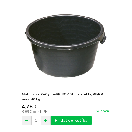
Maltovník ReCycled® BC 40 lit, okrúhly, PE/PP,
max. 40 kg
4,78 €
Skladom
3,89 €
bez DPH
Pridať do košíka