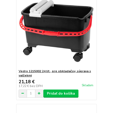
Vedro 1215002 24 lit., pre obkladačov, súprava s
valčekmi
21,18 €
Skladom
17,22 €
bez DPH
Pridať do košíka