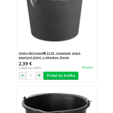
Vedro ReCycled® 12 lit, stavebné, plast,
plastový úchyt, s výlevkou, čierne
2,39 €
Skladom
1,94 €
bez DPH
Pridať do košíka