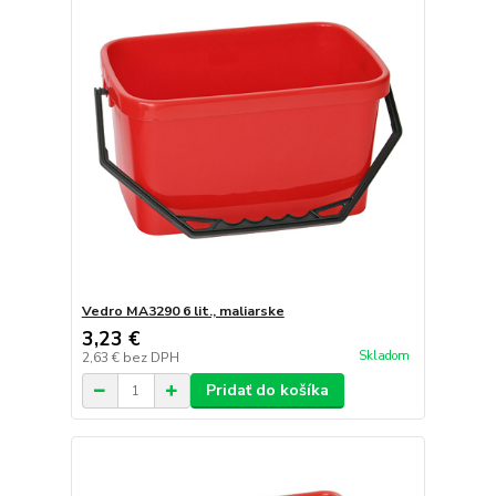
Vedro MA3290 6 lit., maliarske
3,23 €
Skladom
2,63 €
bez DPH
Pridať do košíka