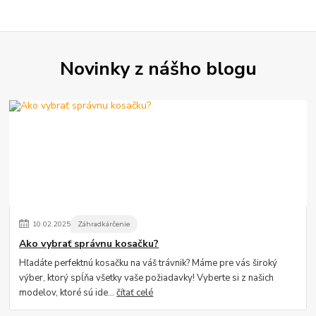
Novinky z nášho blogu
10
.
02
.
2025
Záhradkárčenie
Ako vybrať správnu kosačku?
Hľadáte perfektnú kosačku na váš trávnik? Máme pre vás široký
výber, ktorý spĺňa všetky vaše požiadavky! Vyberte si z našich
modelov, ktoré sú ide...
čítať celé