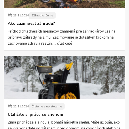
23
.
11
.
2024
Záhradkárčenie
Ako zazimovať záhradu?
Príchod chladnejších mesiacov znamená pre záhradkárov čas na
prípravu záhrady na zimu. Zazimovanie je dôležitým krokom na
zachovanie zdravia rastlín, ...
čítať celé
22
.
11
.
2024
Čistenie a upratovanie
Uľahčite si prácu so snehom
Zima prichádza a s ňou aj bohatá nádielka snehu. Máte už plán, ako
sa vysporiadate so záľahami pred domom, na chodníkoch alebo na