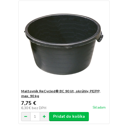
Maltovník ReCycled® BC 90 lit, okrúhly, PE/PP,
max. 90 kg
7,75 €
Skladom
6,30 €
bez DPH
Pridať do košíka