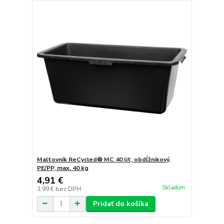
Maltovník ReCycled® MC 40 lit, obdĺžnikový,
PE/PP, max. 40 kg
4,91 €
Skladom
3,99 €
bez DPH
Pridať do košíka