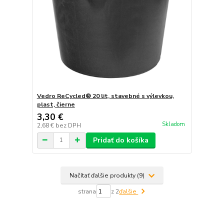
Vedro ReCycled® 20 lit, stavebné s výlevkou,
plast, čierne
3,30 €
Skladom
2,68 €
bez DPH
Pridať do košíka
Načítať ďalšie produkty (9)
strana
z 2
ďalšie