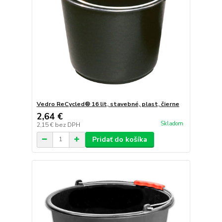
Vedro ReCycled® 16 lit, stavebné, plast, čierne
2,64 €
Skladom
2,15 €
bez DPH
Pridať do košíka