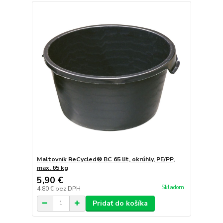
Maltovník ReCycled® BC 65 lit, okrúhly, PE/PP,
max. 65 kg
5,90 €
Skladom
4,80 €
bez DPH
Pridať do košíka