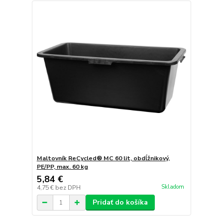
Maltovník ReCycled® MC 60 lit, obdĺžnikový,
PE/PP, max. 60 kg
5,84 €
Skladom
4,75 €
bez DPH
Pridať do košíka