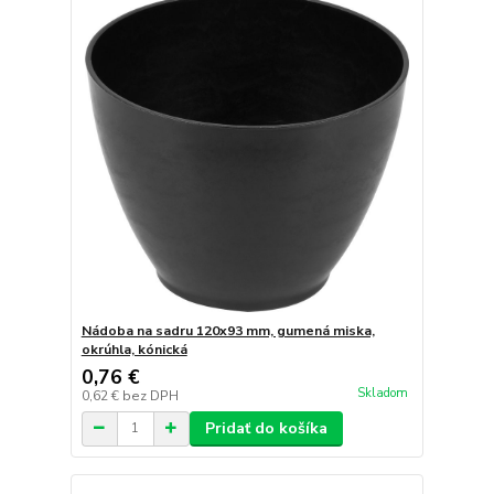
Nádoba na sadru 120x93 mm, gumená miska,
okrúhla, kónická
0,76 €
Skladom
0,62 €
bez DPH
Pridať do košíka