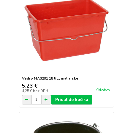
Vedro MA3291 15 lit., maliarske
5,23 €
Skladom
4,25 €
bez DPH
Pridať do košíka