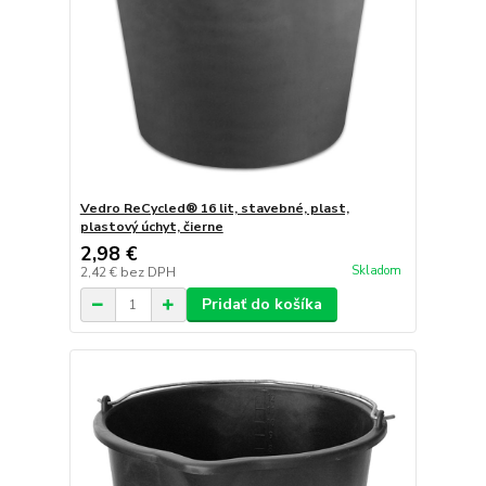
Vedro ReCycled® 16 lit, stavebné, plast,
plastový úchyt, čierne
2,98 €
Skladom
2,42 €
bez DPH
Pridať do košíka