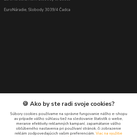
EuroNáradie, Slobody 3039/4 Čadca
Kontakty
🍪 Ako by ste radi svoje cookies?
Zákaznícka podpora EuroNáradie
Súbory cookies používame na správne fungovanie nášho e-shopu
+421 911 629 846
av prípade vášho súhlasu tiež na sledovanie štatistík o webe,
meranie efektivity reklamných kampaní, zapamätanie vášho
(Po-Pia, 8-16 hod.)
obľúbeného nastavenia pri používaní stránok, či zobrazenie
reklám zodpovedajúcich vašim preferenciám.
Viac na využitie
info@euronaradie.sk