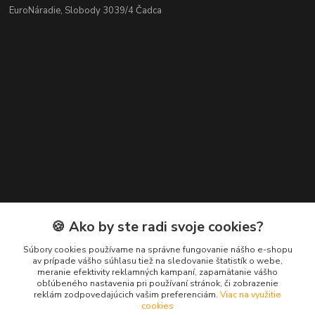
EuroNáradie, Slobody 3039/4 Čadca
Kontakty
🍪 Ako by ste radi svoje cookies?
Zákaznícka podpora EuroNáradie
Súbory cookies používame na správne fungovanie nášho e-shopu
+421 911 629 846
av prípade vášho súhlasu tiež na sledovanie štatistík o webe,
meranie efektivity reklamných kampaní, zapamätanie vášho
(Po-Pia, 8-16 hod.)
obľúbeného nastavenia pri používaní stránok, či zobrazenie
reklám zodpovedajúcich vašim preferenciám.
Viac na využitie
info@euronaradie.sk
cookies