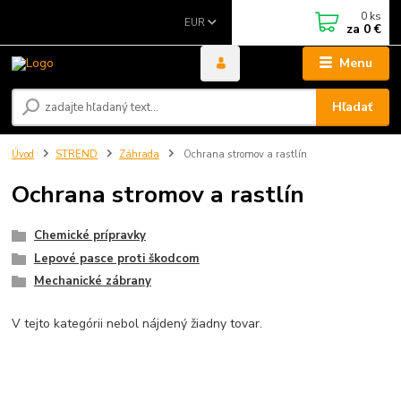
0
ks
EUR
za
0 €
Menu
Hľadať
Úvod
STREND
Záhrada
Ochrana stromov a rastlín
Ochrana stromov a rastlín
Chemické prípravky
Lepové pasce proti škodcom
Mechanické zábrany
V tejto kategórii nebol nájdený žiadny tovar.