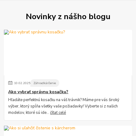
Novinky z nášho blogu
10
.
02
.
2025
Záhradkárčenie
Ako vybrať správnu kosačku?
Hľadáte perfektnú kosačku na váš trávnik? Máme pre vás široký
výber, ktorý spĺňa všetky vaše požiadavky! Vyberte si z našich
modelov, ktoré sú ide...
čítať celé