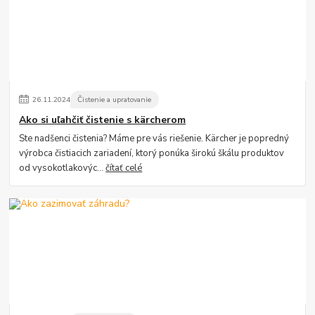
26
.
11
.
2024
Čistenie a upratovanie
Ako si uľahčiť čistenie s kärcherom
Ste nadšenci čistenia? Máme pre vás riešenie. Kärcher je popredný
výrobca čistiacich zariadení, ktorý ponúka širokú škálu produktov
od vysokotlakovýc...
čítať celé