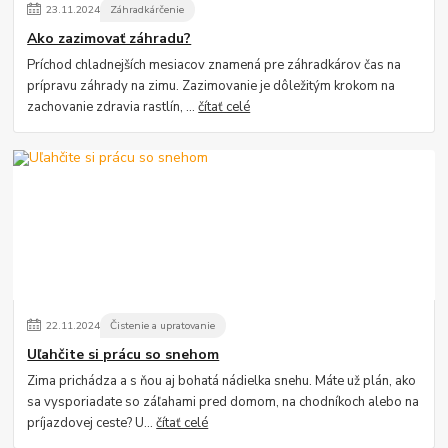
23
.
11
.
2024
Záhradkárčenie
Ako zazimovať záhradu?
Príchod chladnejších mesiacov znamená pre záhradkárov čas na
prípravu záhrady na zimu. Zazimovanie je dôležitým krokom na
zachovanie zdravia rastlín, ...
čítať celé
22
.
11
.
2024
Čistenie a upratovanie
Uľahčite si prácu so snehom
Zima prichádza a s ňou aj bohatá nádielka snehu. Máte už plán, ako
sa vysporiadate so záľahami pred domom, na chodníkoch alebo na
príjazdovej ceste? U...
čítať celé