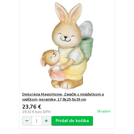
Dekorácia MagicHome, Zajačik s mláďatkom a
vajíčkom, keramika, 17,8x25,5x39 cm
23,76 €
Skladom
19,32 €
bez DPH
Pridať do košíka