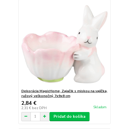
Dekorácia MagicHome, Zajačik s miskou na vajíčka,
ružový, veľkonočný, 7x9x8 cm
2,84 €
Skladom
2,31 €
bez DPH
Pridať do košíka