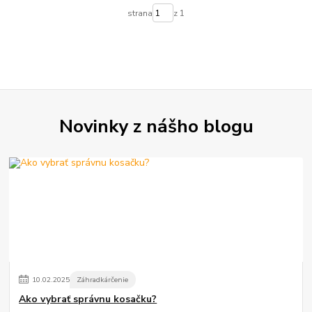
strana
z 1
Novinky z nášho blogu
10
.
02
.
2025
Záhradkárčenie
Ako vybrať správnu kosačku?