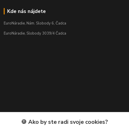
Kde nás nájdete
EuroNáradie, Nám. Slobody 6, Čadca
EuroNáradie, Slobody 3039/4 Čadca
Kontakty
🍪 Ako by ste radi svoje cookies?