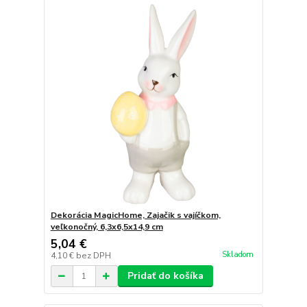
Dekorácia MagicHome, Zajačik s vajíčkom,
veľkonočný, 6,3x6,5x14,9 cm
5,04 €
Skladom
4,10 €
bez DPH
Pridať do košíka