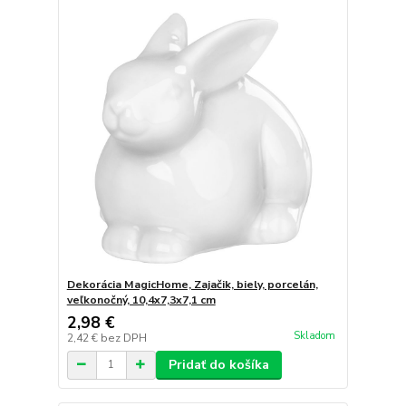
Dekorácia MagicHome, Zajačik, biely, porcelán,
veľkonočný, 10,4x7,3x7,1 cm
2,98 €
Skladom
2,42 €
bez DPH
Pridať do košíka