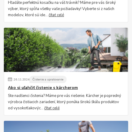
Hľadáte perfektnú kosačku na váš trávnik? Máme pre vás široký
výber, ktorý spĺňa všetky vaše požiadavky! Vyberte si z našich
modelov, ktoré sú ide...
čítať celé
26
.
11
.
2024
Čistenie a upratovanie
Ako si uľahčiť čistenie s kärcherom
Ste nadšenci čistenia? Máme pre vás riešenie. Kärcher je popredný
výrobca čistiacich zariadení, ktorý ponúka širokú škálu produktov
od vysokotlakovýc...
čítať celé