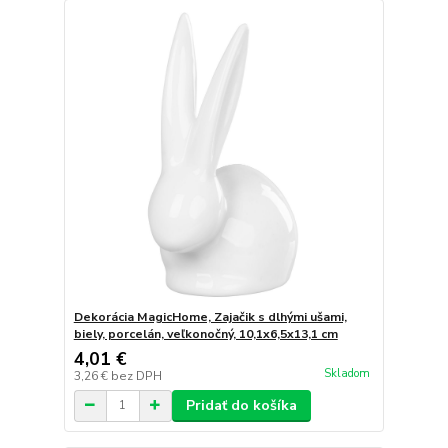
Dekorácia MagicHome, Zajačik s dlhými ušami,
biely, porcelán, veľkonočný, 10,1x6,5x13,1 cm
4,01 €
Skladom
3,26 €
bez DPH
Pridať do košíka