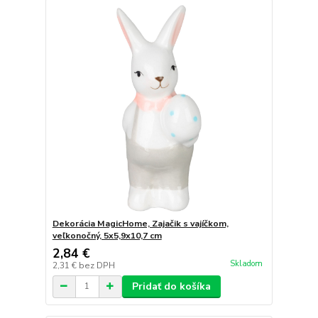
Dekorácia MagicHome, Zajačik s vajíčkom,
veľkonočný, 5x5,9x10,7 cm
2,84 €
Skladom
2,31 €
bez DPH
Pridať do košíka