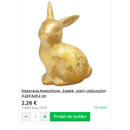
Dekorácia MagicHome, Zajačik, zlatý, veľkonočný,
4,2x5,5x8,2 cm
2,26 €
Skladom
1,84 €
bez DPH
Pridať do košíka