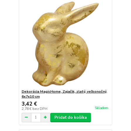
Dekorácia MagicHome, Zajačik, zlatý, veľkonočný,
6x7x10 cm
3,42 €
Skladom
2,78 €
bez DPH
Pridať do košíka