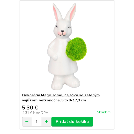
Dekorácia MagicHome, Zajačica so zeleným
vajíčkom, veľkonočná, 5,3x8x17,3 cm
5,30 €
Skladom
4,31 €
bez DPH
Pridať do košíka