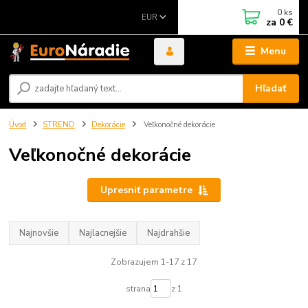
0
ks
EUR
za
0 €
Menu
Hľadať
Úvod
STREND
Dekorácie
Veľkonočné dekorácie
Veľkonočné dekorácie
Upresniť parametre
Najnovšie
Najlacnejšie
Najdrahšie
Zobrazujem 1-17 z 17
strana
z 1