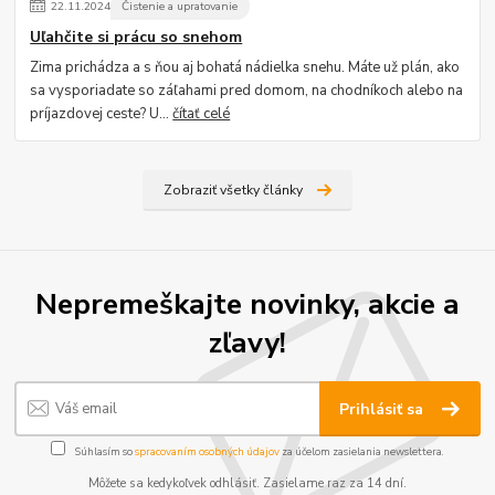
22
.
11
.
2024
Čistenie a upratovanie
Uľahčite si prácu so snehom
Zima prichádza a s ňou aj bohatá nádielka snehu. Máte už plán, ako
sa vysporiadate so záľahami pred domom, na chodníkoch alebo na
príjazdovej ceste? U...
čítať celé
Zobraziť všetky články
Nepremeškajte novinky, akcie a
zľavy!
Prihlásiť sa
Súhlasím so
spracovaním osobných údajov
za účelom zasielania newslettera.
Môžete sa kedykoľvek odhlásiť. Zasielame raz za 14 dní.