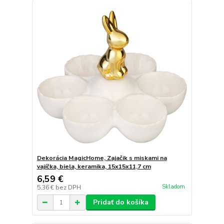
Dekorácia MagicHome, Zajačik s miskami na
vajíčka, biela, keramika, 15x15x11,7 cm
6,59 €
Skladom
5,36 €
bez DPH
Pridať do košíka