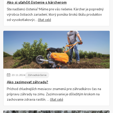
Ako si uľahčiť čistenie s kärcherom
Ste nadšenci čistenia? Máme pre vás riešenie. Kärcher je popredný
výrobca čistiacich zariadení, ktorý ponúka širokú škálu produktov
od vysokotlakovýc...
čítať celé
23
.
11
.
2024
Záhradkárčenie
Ako zazimovať záhradu?
Príchod chladnejších mesiacov znamená pre záhradkárov čas na
prípravu záhrady na zimu. Zazimovanie je dôležitým krokom na
zachovanie zdravia rastlín, ...
čítať celé