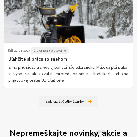
22
.
11
.
2024
Čistenie a upratovanie
Uľahčite si prácu so snehom
Zima prichádza a s ňou aj bohatá nádielka snehu. Máte už plán, ako
sa vysporiadate so záľahami pred domom, na chodníkoch alebo na
príjazdovej ceste? U...
čítať celé
Zobraziť všetky články
Nepremeškajte novinky, akcie a