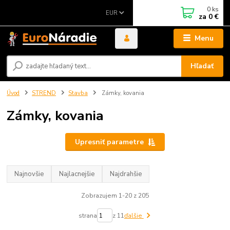
0
ks
EUR
za
0 €
Menu
Hľadať
Úvod
STREND
Stavba
Zámky, kovania
Zámky, kovania
Upresniť parametre
Najnovšie
Najlacnejšie
Najdrahšie
Zobrazujem 1-20 z 205
strana
z 11
ďalšie