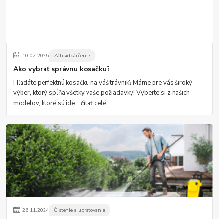
10
.
02
.
2025
Záhradkárčenie
Ako vybrať správnu kosačku?
Hľadáte perfektnú kosačku na váš trávnik? Máme pre vás široký
výber, ktorý spĺňa všetky vaše požiadavky! Vyberte si z našich
modelov, ktoré sú ide...
čítať celé
26
.
11
.
2024
Čistenie a upratovanie