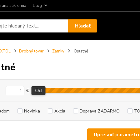
rana súkromia
Blog
Hľadať
EXTOL
Drobný tovar
Zámky
Ostatné
tné
€
Od
adom
Novinka
Akcia
Doprava ZADARMO
TO
Upresniť parametr