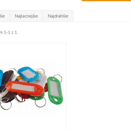
šie
Najlacnejšie
Najdrahšie
m 1-1 z 1