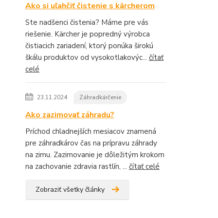
Ako si uľahčiť čistenie s kärcherom
Ste nadšenci čistenia? Máme pre vás
riešenie. Kärcher je popredný výrobca
čistiacich zariadení, ktorý ponúka širokú
škálu produktov od vysokotlakovýc...
čítať
celé
23.11.2024
Záhradkárčenie
Ako zazimovať záhradu?
Príchod chladnejších mesiacov znamená
pre záhradkárov čas na prípravu záhrady
na zimu. Zazimovanie je dôležitým krokom
na zachovanie zdravia rastlín, ...
čítať celé
Zobraziť všetky články