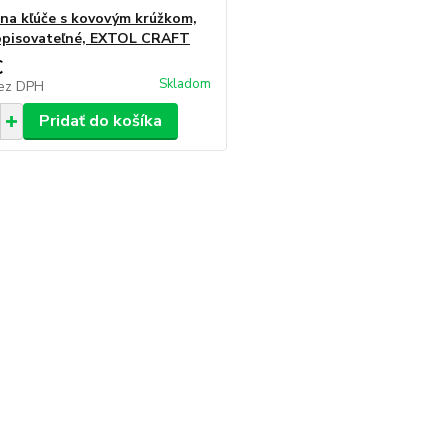
 na kľúče s kovovým krúžkom,
opisovateľné, EXTOL CRAFT
€
Skladom
ez DPH
Pridať do košíka