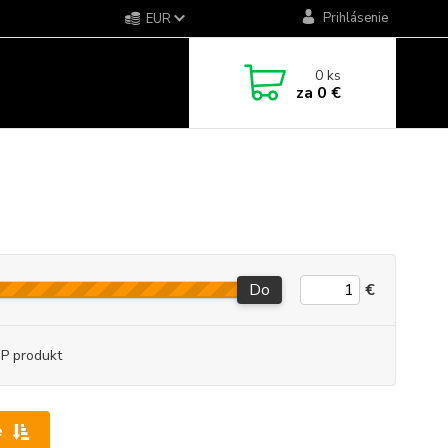
Prihlásenie
EUR
0
ks
za
0 €
Do
€
P produkt
e