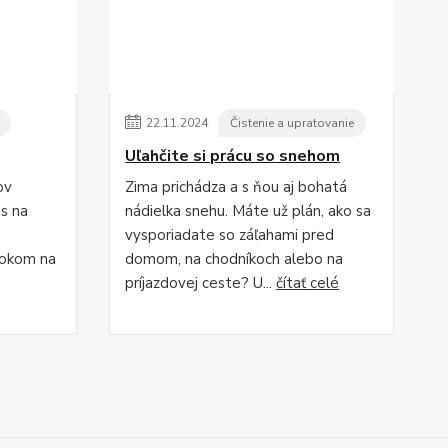
22
.
11
.
2024
Čistenie a upratovanie
Uľahčite si prácu so snehom
ov
Zima prichádza a s ňou aj bohatá
s na
nádielka snehu. Máte už plán, ako sa
vysporiadate so záľahami pred
rokom na
domom, na chodníkoch alebo na
príjazdovej ceste? U...
čítať celé