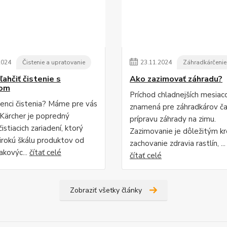
2024
Čistenie a upratovanie
23
.
11
.
2024
Záhradkárčenie
ľahčiť čistenie s
Ako zazimovať záhradu?
rom
Príchod chladnejších mesiac
enci čistenia? Máme pre vás
znamená pre záhradkárov ča
. Kärcher je popredný
prípravu záhrady na zimu.
istiacich zariadení, ktorý
Zazimovanie je dôležitým k
irokú škálu produktov od
zachovanie zdravia rastlín, ...
akovýc...
čítať celé
čítať celé
Zobraziť všetky články