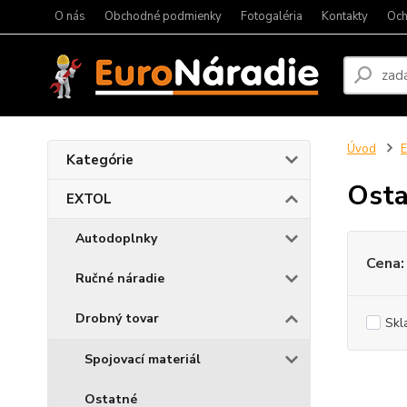
O nás
Obchodné podmienky
Fotogaléria
Kontakty
Och
Úvod
Kategórie
Osta
EXTOL
Autodoplnky
Cena:
Ručné náradie
Drobný tovar
Skl
Spojovací materiál
Ostatné