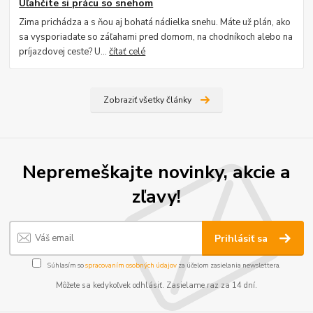
Uľahčite si prácu so snehom
Zima prichádza a s ňou aj bohatá nádielka snehu. Máte už plán, ako
sa vysporiadate so záľahami pred domom, na chodníkoch alebo na
príjazdovej ceste? U...
čítať celé
Zobraziť všetky články
Nepremeškajte novinky, akcie a
zľavy!
Prihlásiť sa
Súhlasím so
spracovaním osobných údajov
za účelom zasielania newslettera.
Môžete sa kedykoľvek odhlásiť. Zasielame raz za 14 dní.