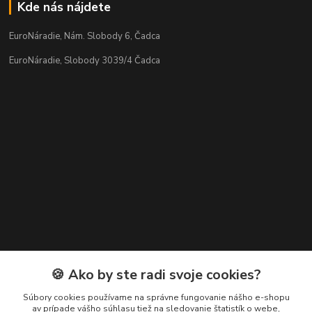
Kde nás nájdete
EuroNáradie, Nám. Slobody 6, Čadca
EuroNáradie, Slobody 3039/4 Čadca
Kontakty
🍪 Ako by ste radi svoje cookies?
Zákaznícka podpora EuroNáradie
Súbory cookies používame na správne fungovanie nášho e-shopu
+421 911 629 846
av prípade vášho súhlasu tiež na sledovanie štatistík o webe,