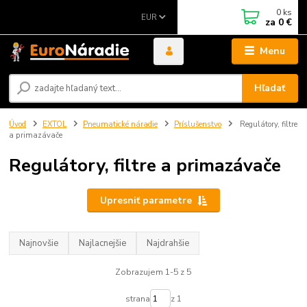
0
ks
EUR
za
0 €
Menu
Hľadať
Úvod
EXTOL
Pneumatické náradie
Príslušenstvo
Regulátory, filtre
a primazávače
Regulátory, filtre a primazávače
Upresniť parametre
Najnovšie
Najlacnejšie
Najdrahšie
Zobrazujem 1-5 z 5
strana
z 1