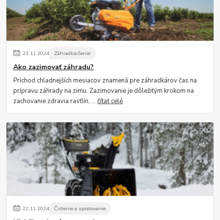
23
.
11
.
2024
Záhradkárčenie
Ako zazimovať záhradu?
Príchod chladnejších mesiacov znamená pre záhradkárov čas na
prípravu záhrady na zimu. Zazimovanie je dôležitým krokom na
zachovanie zdravia rastlín, ...
čítať celé
22
.
11
.
2024
Čistenie a upratovanie