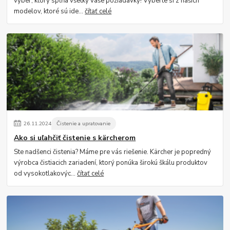
výber, ktorý spĺňa všetky vaše požiadavky! Vyberte si z našich
modelov, ktoré sú ide...
čítať celé
26
.
11
.
2024
Čistenie a upratovanie
Ako si uľahčiť čistenie s kärcherom
Ste nadšenci čistenia? Máme pre vás riešenie. Kärcher je popredný
výrobca čistiacich zariadení, ktorý ponúka širokú škálu produktov
od vysokotlakovýc...
čítať celé