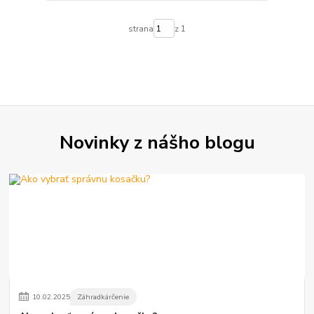
strana
z 1
Novinky z nášho blogu
10
.
02
.
2025
Záhradkárčenie