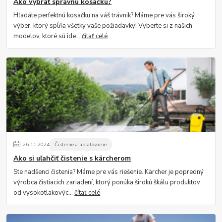
Ako vybrať správnu kosačku?
Hľadáte perfektnú kosačku na váš trávnik? Máme pre vás široký
výber, ktorý spĺňa všetky vaše požiadavky! Vyberte si z našich
modelov, ktoré sú ide...
čítať celé
26
.
11
.
2024
Čistenie a upratovanie
Ako si uľahčiť čistenie s kärcherom
Ste nadšenci čistenia? Máme pre vás riešenie. Kärcher je popredný
výrobca čistiacich zariadení, ktorý ponúka širokú škálu produktov
od vysokotlakovýc...
čítať celé