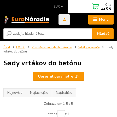
0
ks
EUR
za
0 €
Menu
Hľadať
Úvod
EXTOL
Príslušenstvo k elektronáradiu
Vrtáky a sekáče
Sady
vrtákov do betónu
Sady vrtákov do betónu
Upresniť parametre
Najnovšie
Najlacnejšie
Najdrahšie
Zobrazujem 1-5 z 5
strana
z 1