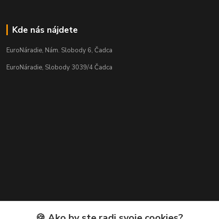
Kde nás nájdete
EuroNáradie, Nám. Slobody 6, Čadca
EuroNáradie, Slobody 3039/4 Čadca
Kontakty
🍪 Ako by ste radi svoje cookies?