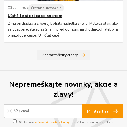
22
.
11
.
2024
Čistenie a upratovanie
Uľahčite si prácu so snehom
Zima prichádza a s ňou aj bohatá nádielka snehu. Máte už plán, ako
sa vysporiadate so záľahami pred domom, na chodníkoch alebo na
príjazdovej ceste? U...
čítať celé
Zobraziť všetky články
Nepremeškajte novinky, akcie a
zľavy!
Prihlásiť sa
Súhlasím so
spracovaním osobných údajov
za účelom zasielania newslettera.