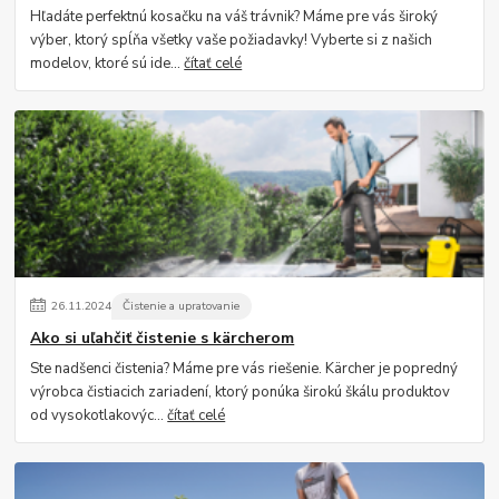
Hľadáte perfektnú kosačku na váš trávnik? Máme pre vás široký
výber, ktorý spĺňa všetky vaše požiadavky! Vyberte si z našich
modelov, ktoré sú ide...
čítať celé
26
.
11
.
2024
Čistenie a upratovanie
Ako si uľahčiť čistenie s kärcherom
Ste nadšenci čistenia? Máme pre vás riešenie. Kärcher je popredný
výrobca čistiacich zariadení, ktorý ponúka širokú škálu produktov
od vysokotlakovýc...
čítať celé