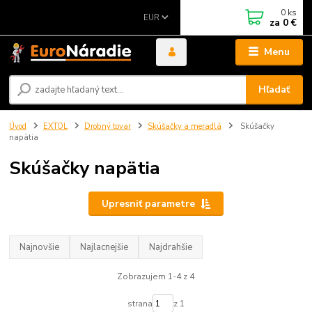
0
ks
EUR
za
0 €
Menu
Hľadať
Úvod
EXTOL
Drobný tovar
Skúšačky a meradlá
Skúšačky
napätia
Skúšačky napätia
Upresniť parametre
Najnovšie
Najlacnejšie
Najdrahšie
Zobrazujem 1-4 z 4
strana
z 1