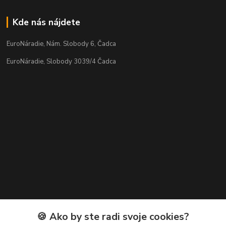
Kde nás nájdete
EuroNáradie, Nám. Slobody 6, Čadca
EuroNáradie, Slobody 3039/4 Čadca
Kontakty
🍪 Ako by ste radi svoje cookies?