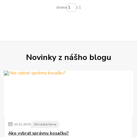
strana
z 1
Novinky z nášho blogu
10
.
02
.
2025
Záhradkárčenie
Ako vybrať správnu kosačku?