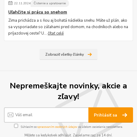
22
.
11
.
2024
Čistenie a upratovanie
Uľahčite si prácu so snehom
Zima prichádza a s ňou aj bohatá nádielka snehu. Máte už plán, ako
sa vysporiadate so záľahami pred domom, na chodníkoch alebo na
príjazdovej ceste? U...
čítať celé
Zobraziť všetky články
Nepremeškajte novinky, akcie a
zľavy!
Prihlásiť sa
Súhlasím so
spracovaním osobných údajov
za účelom zasielania newslettera.
Môžete sa kedykoľvek odhlásiť. Zasielame raz za 14 dní.