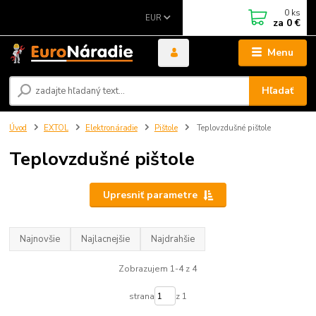
0
ks
EUR
za
0 €
Menu
Hľadať
Úvod
EXTOL
Elektronáradie
Pištole
Teplovzdušné pištole
Teplovzdušné pištole
Upresniť parametre
Najnovšie
Najlacnejšie
Najdrahšie
Zobrazujem 1-4 z 4
strana
z 1