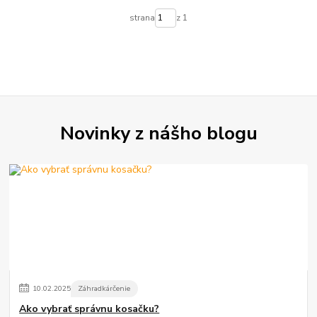
strana
z 1
Novinky z nášho blogu
10
.
02
.
2025
Záhradkárčenie
Ako vybrať správnu kosačku?