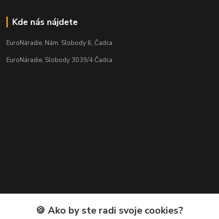
Kde nás nájdete
EuroNáradie, Nám. Slobody 6, Čadca
EuroNáradie, Slobody 3039/4 Čadca
Kontakty
🍪 Ako by ste radi svoje cookies?