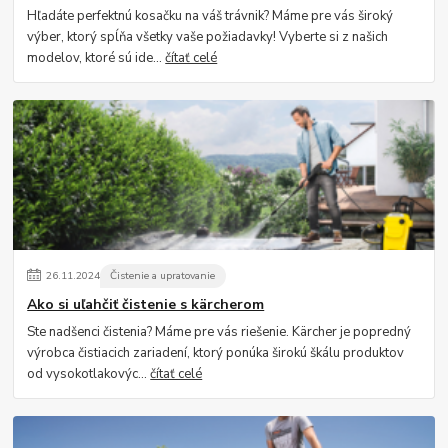
Hľadáte perfektnú kosačku na váš trávnik? Máme pre vás široký
výber, ktorý spĺňa všetky vaše požiadavky! Vyberte si z našich
modelov, ktoré sú ide...
čítať celé
26
.
11
.
2024
Čistenie a upratovanie
Ako si uľahčiť čistenie s kärcherom
Ste nadšenci čistenia? Máme pre vás riešenie. Kärcher je popredný
výrobca čistiacich zariadení, ktorý ponúka širokú škálu produktov
od vysokotlakovýc...
čítať celé