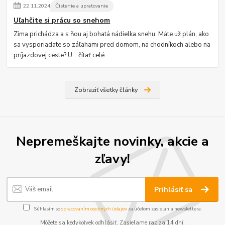
22
.
11
.
2024
Čistenie a upratovanie
Uľahčite si prácu so snehom
Zima prichádza a s ňou aj bohatá nádielka snehu. Máte už plán, ako
sa vysporiadate so záľahami pred domom, na chodníkoch alebo na
príjazdovej ceste? U...
čítať celé
Zobraziť všetky články
Nepremeškajte novinky, akcie a
zľavy!
Prihlásiť sa
Súhlasím so
spracovaním osobných údajov
za účelom zasielania newslettera.
Môžete sa kedykoľvek odhlásiť. Zasielame raz za 14 dní.