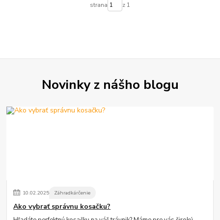
strana
z 1
Novinky z nášho blogu
10
.
02
.
2025
Záhradkárčenie
Ako vybrať správnu kosačku?