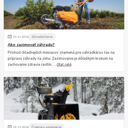
23
.
11
.
2024
Záhradkárčenie
Ako zazimovať záhradu?
Príchod chladnejších mesiacov znamená pre záhradkárov čas na
prípravu záhrady na zimu. Zazimovanie je dôležitým krokom na
zachovanie zdravia rastlín, ...
čítať celé
22
.
11
.
2024
Čistenie a upratovanie