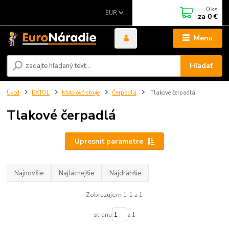
0
ks
EUR
za
0 €
Menu
Hľadať
Úvod
EXTOL
Motorové stroje
Čerpadlá
Tlakové čerpadlá
Tlakové čerpadlá
Upresniť parametre
Najnovšie
Najlacnejšie
Najdrahšie
Zobrazujem 1-1 z 1
strana
z 1