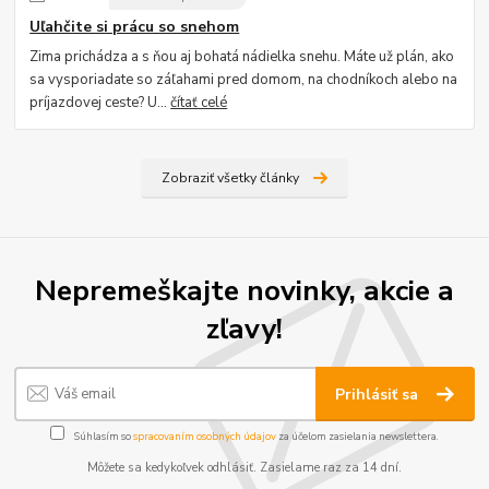
Uľahčite si prácu so snehom
Zima prichádza a s ňou aj bohatá nádielka snehu. Máte už plán, ako
sa vysporiadate so záľahami pred domom, na chodníkoch alebo na
príjazdovej ceste? U...
čítať celé
Zobraziť všetky články
Nepremeškajte novinky, akcie a
zľavy!
Prihlásiť sa
Súhlasím so
spracovaním osobných údajov
za účelom zasielania newslettera.
Môžete sa kedykoľvek odhlásiť. Zasielame raz za 14 dní.