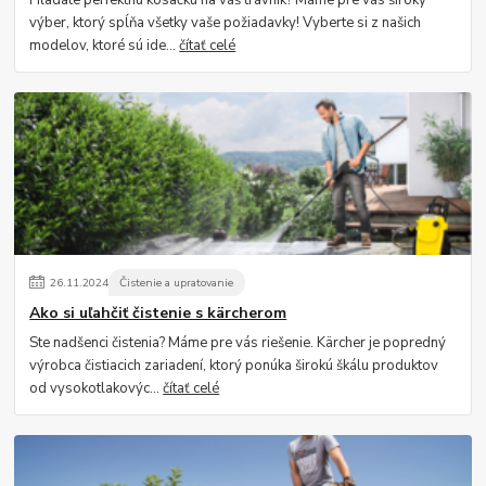
Hľadáte perfektnú kosačku na váš trávnik? Máme pre vás široký
výber, ktorý spĺňa všetky vaše požiadavky! Vyberte si z našich
modelov, ktoré sú ide...
čítať celé
26
.
11
.
2024
Čistenie a upratovanie
Ako si uľahčiť čistenie s kärcherom
Ste nadšenci čistenia? Máme pre vás riešenie. Kärcher je popredný
výrobca čistiacich zariadení, ktorý ponúka širokú škálu produktov
od vysokotlakovýc...
čítať celé