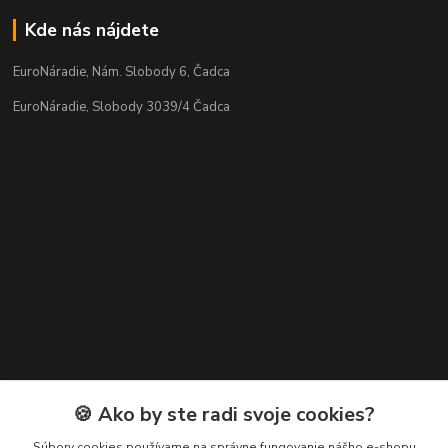
Kde nás nájdete
EuroNáradie, Nám. Slobody 6, Čadca
EuroNáradie, Slobody 3039/4 Čadca
Kontakty
🍪 Ako by ste radi svoje cookies?
Zákaznícka podpora EuroNáradie
Súbory cookies používame na správne fungovanie nášho e-shopu