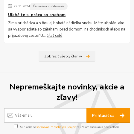
22
.
11
.
2024
Čistenie a upratovanie
Uľahčite si prácu so snehom
Zima prichádza a s ňou aj bohatá nádielka snehu. Máte už plán, ako
sa vysporiadate so záľahami pred domom, na chodníkoch alebo na
príjazdovej ceste? U...
čítať celé
Zobraziť všetky články
Nepremeškajte novinky, akcie a
zľavy!
Prihlásiť sa
Súhlasím so
spracovaním osobných údajov
za účelom zasielania newslettera.