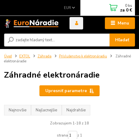
0
ks
EUR
za
0 €
Menu
Hľadať
Úvod
EXTOL
Záhrada
Príslušenstvo k elektronáradiu
Záhradné
elektronáradie
Záhradné elektronáradie
Upresniť parametre
Najnovšie
Najlacnejšie
Najdrahšie
Zobrazujem 1-18 z 18
strana
z 1