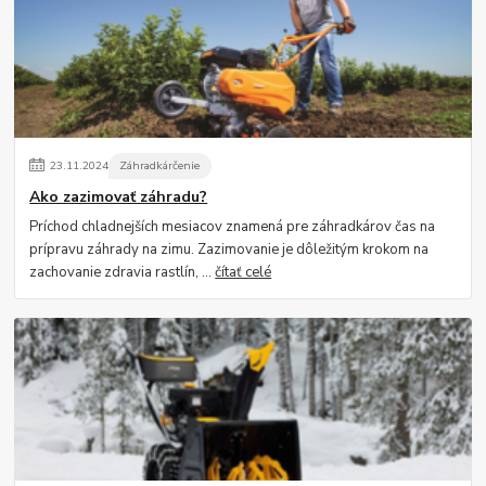
23
.
11
.
2024
Záhradkárčenie
Ako zazimovať záhradu?
Príchod chladnejších mesiacov znamená pre záhradkárov čas na
prípravu záhrady na zimu. Zazimovanie je dôležitým krokom na
zachovanie zdravia rastlín, ...
čítať celé