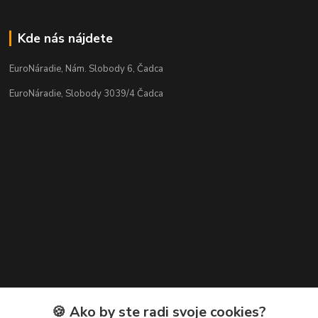
Kde nás nájdete
EuroNáradie, Nám. Slobody 6, Čadca
EuroNáradie, Slobody 3039/4 Čadca
Kontakty
🍪 Ako by ste radi svoje cookies?