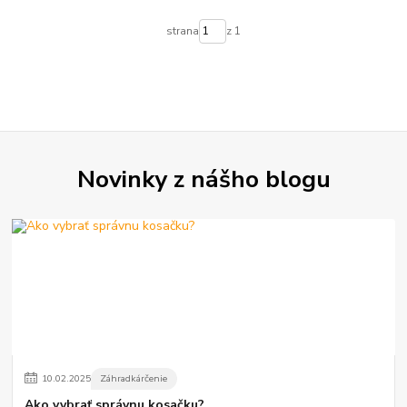
strana
z 1
Novinky z nášho blogu
10
.
02
.
2025
Záhradkárčenie
Ako vybrať správnu kosačku?