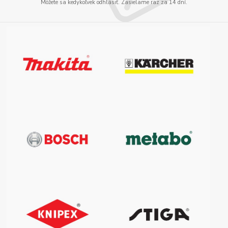
Môžete sa kedykoľvek odhlásiť. Zasielame raz za 14 dní.