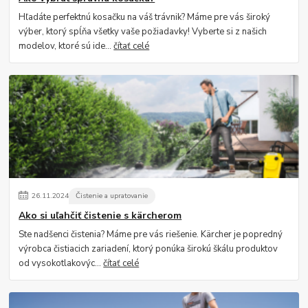
Hľadáte perfektnú kosačku na váš trávnik? Máme pre vás široký
výber, ktorý spĺňa všetky vaše požiadavky! Vyberte si z našich
modelov, ktoré sú ide...
čítať celé
26
.
11
.
2024
Čistenie a upratovanie
Ako si uľahčiť čistenie s kärcherom
Ste nadšenci čistenia? Máme pre vás riešenie. Kärcher je popredný
výrobca čistiacich zariadení, ktorý ponúka širokú škálu produktov
od vysokotlakovýc...
čítať celé